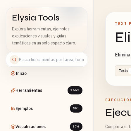
Elysia Tools
TEXT 
Explora herramientas, ejemplos,
El
explicaciones visuales y guías
temáticas en un solo espacio claro.
Elimina
Texto
Inicio
Herramientas
2665
EJECUCIÓ
Ejemplos
Ejec
591
Visualizaciones
Completa el fo
376