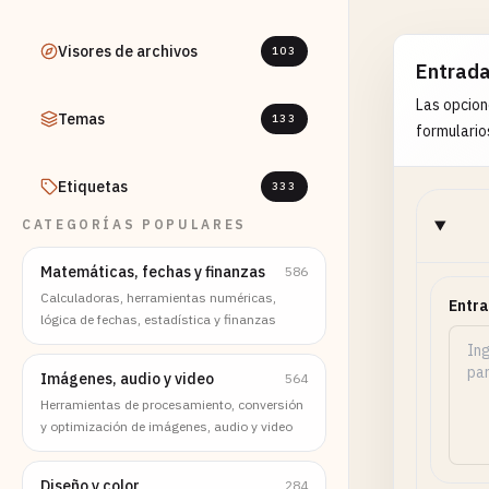
Visores de archivos
103
Entrad
Las opcion
Temas
133
formulario
Etiquetas
333
CATEGORÍAS POPULARES
Matemáticas, fechas y finanzas
586
Calculadoras, herramientas numéricas,
Entra
lógica de fechas, estadística y finanzas
Imágenes, audio y video
564
Herramientas de procesamiento, conversión
y optimización de imágenes, audio y video
Diseño y color
284