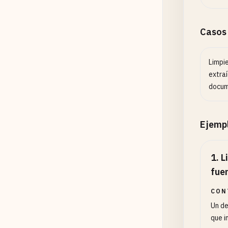
Casos
Limpi
extraí
docum
Ejemp
1
.
L
fue
CON
Un de
que i