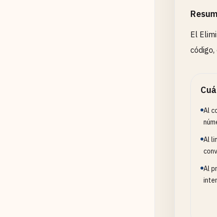
Resum
El Elim
código,
Cuá
Al c
núme
Al l
conv
Al p
inte