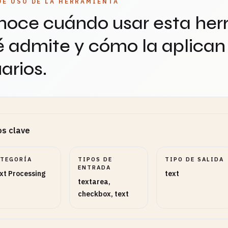
DE USO DE LA HERRAMIENTA
oce cuándo usar esta her
 admite y cómo la aplican 
arios.
s clave
ATEGORÍA
TIPOS DE
TIPO DE SALIDA
ENTRADA
xt Processing
text
textarea,
checkbox, text