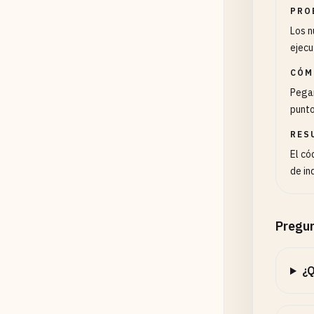
PRO
Los n
ejecu
CÓM
Pegar
punto
RES
El có
de in
Pregun
¿Q