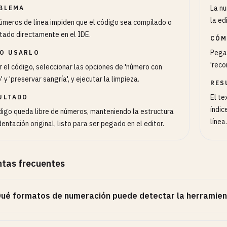
La nu
BLEMA
la ed
úmeros de línea impiden que el código sea compilado o
tado directamente en el IDE.
CÓM
Pegar
O USARLO
'reco
 el código, seleccionar las opciones de 'número con
' y 'preservar sangría', y ejecutar la limpieza.
RES
El te
ULTADO
índic
digo queda libre de números, manteniendo la estructura
línea.
dentación original, listo para ser pegado en el editor.
tas frecuentes
ué formatos de numeración puede detectar la herramien