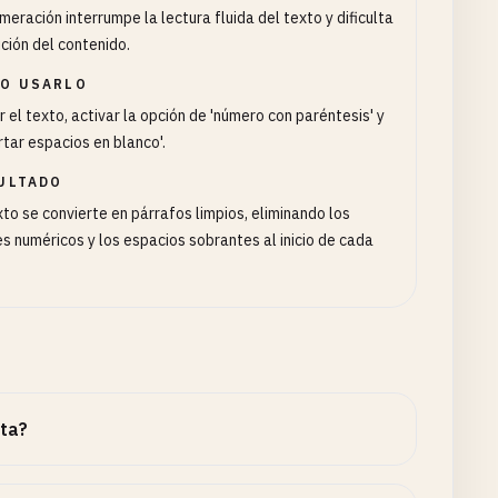
meración interrumpe la lectura fluida del texto y dificulta
ición del contenido.
O USARLO
 el texto, activar la opción de 'número con paréntesis' y
rtar espacios en blanco'.
ULTADO
xto se convierte en párrafos limpios, eliminando los
es numéricos y los espacios sobrantes al inicio de cada
ta?