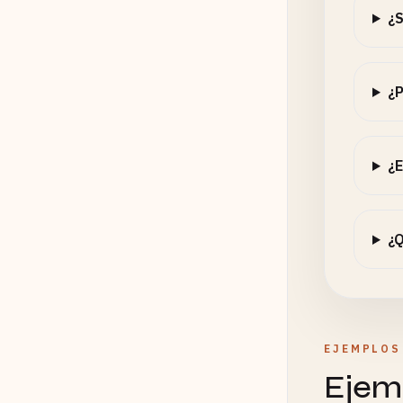
¿S
¿P
¿E
¿Q
EJEMPLOS
Ejem