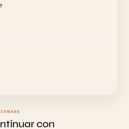
s?
CIONADO
ntinuar con