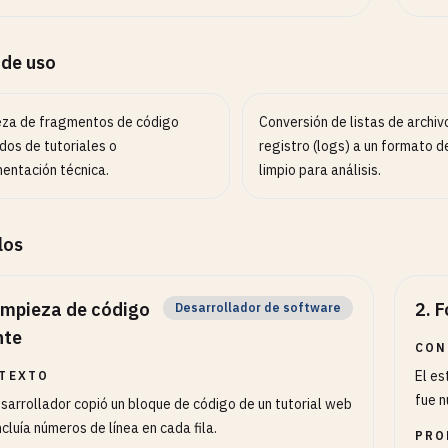
 de uso
eza de fragmentos de código
Conversión de listas de archiv
dos de tutoriales o
registro (logs) a un formato d
entación técnica.
limpio para análisis.
los
impieza de código
2
.
F
Desarrollador de software
nte
CON
El es
TEXTO
fue 
sarrollador copió un bloque de código de un tutorial web
ncluía números de línea en cada fila.
PRO