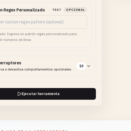
n Regex Personalizado
TEXT
OPCIONAL
do: Ingrese un patrón regex personalizado para
dir números de línea
terruptores
10
iva o desactiva comportamientos opcionales.
Ejecutar herramienta