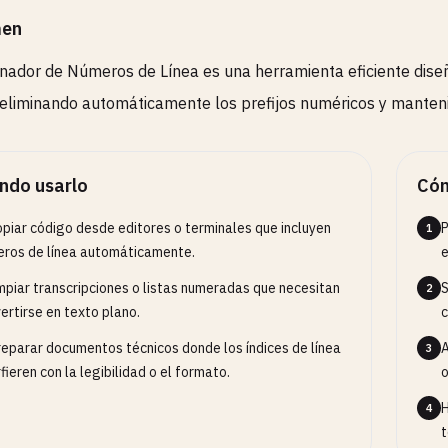
en
inador de Números de Línea es una herramienta eficiente dise
 eliminando automáticamente los prefijos numéricos y mantenie
ndo usarlo
Cóm
opiar código desde editores o terminales que incluyen
P
1
ros de línea automáticamente.
e
impiar transcripciones o listas numeradas que necesitan
S
2
ertirse en texto plano.
c
reparar documentos técnicos donde los índices de línea
A
3
rfieren con la legibilidad o el formato.
o
H
4
t