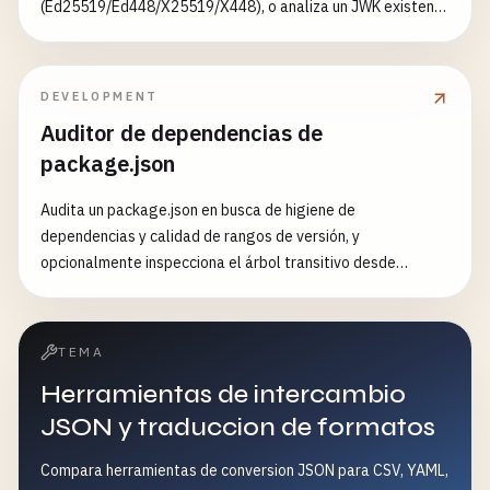
(Ed25519/Ed448/X25519/X448), o analiza un JWK existente
para inspeccionar parámetros, huella y metadatos
DEVELOPMENT
Auditor de dependencias de
package.json
Audita un package.json en busca de higiene de
dependencias y calidad de rangos de versión, y
opcionalmente inspecciona el árbol transitivo desde
package-lock.json o yarn.lock. Señala duplicados,
comodines o pre-release, claves sin ordenar, metadatos
ausentes y dependencias runtime/dev mal clasificadas.
TEMA
Herramientas de intercambio
JSON y traduccion de formatos
Compara herramientas de conversion JSON para CSV, YAML,