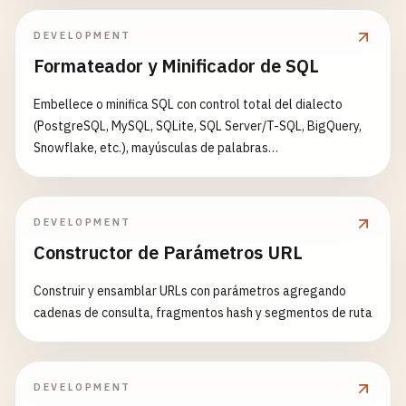
DEVELOPMENT
Formateador y Minificador de SQL
Embellece o minifica SQL con control total del dialecto
(PostgreSQL, MySQL, SQLite, SQL Server/T-SQL, BigQuery,
Snowflake, etc.), mayúsculas de palabras
clave/identificadores/funciones, estilo de sangría
(estándar, tabular izquierda/derecha) y líneas entre
sentencias. Produce un resultado resaltado y listo para
DEVELOPMENT
copiar con estadísticas de tamaño y sentencias.
Constructor de Parámetros URL
Construir y ensamblar URLs con parámetros agregando
cadenas de consulta, fragmentos hash y segmentos de ruta
DEVELOPMENT