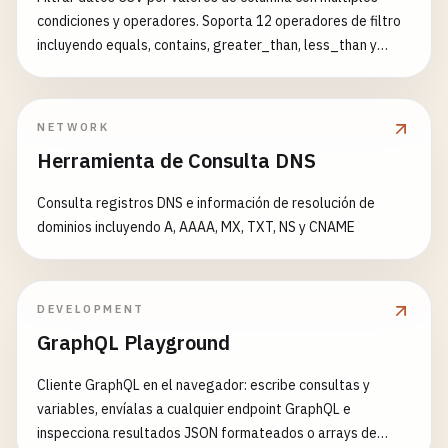
condiciones y operadores. Soporta 12 operadores de filtro
incluyendo equals, contains, greater_than, less_than y
verificaciones de valores vacíos. Ejemplos de Filtros
Adicionales: [{"column": "edad", "operator": "greater_than",
"value": "25"}] [{"column": "estado", "operator": "equals",
NETWORK
"value": "activo"}, {"column": "puntuacion", "operator":
Herramienta de Consulta DNS
"greater_equal", "value": "80"}] [{"column": "nombre",
"operator": "contains", "value": "juan"}, {"column": "email",
Consulta registros DNS e información de resolución de
"operator": "is_not_empty"}]
dominios incluyendo A, AAAA, MX, TXT, NS y CNAME
DEVELOPMENT
GraphQL Playground
Cliente GraphQL en el navegador: escribe consultas y
variables, envíalas a cualquier endpoint GraphQL e
inspecciona resultados JSON formateados o arrays de