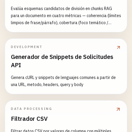
Evalúa esquemas candidatos de división en chunks RAG
para un documento en cuatro métricas — coherencia (límites
limpios de frase/párrafo), cobertura (foco temático /
concentración de términos clave), salud del solape de
contexto y consistencia de tamaño — compara hasta tres
esquemas y recomienda el mejor. Heurísticas offline, sin
DEVELOPMENT
llamadas a modelo.
Generador de Snippets de Solicitudes
API
Genera cURL y snippets de lenguajes comunes a partir de
una URL, metodo, headers, query y body
DATA PROCESSING
Filtrador CSV
Filtrar datos CSV por valores de columna con múltiples