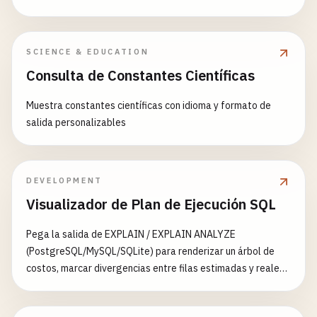
luego $[0:5]) y verás los matches de cada paso con
conteos, rutas y valores — más una URL compartible que
codifica tus datos y pipeline. Soporta descenso recursivo
SCIENCE & EDUCATION
($..), comodines ([*]), filtros ([?(@.price<10)]), slices ([0:5:2])
Consulta de Constantes Científicas
e índices negativos.
Muestra constantes científicas con idioma y formato de
salida personalizables
DEVELOPMENT
Visualizador de Plan de Ejecución SQL
Pega la salida de EXPLAIN / EXPLAIN ANALYZE
(PostgreSQL/MySQL/SQLite) para renderizar un árbol de
costos, marcar divergencias entre filas estimadas y reales,
y sugerir índices