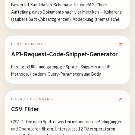
Bewertet Kandidaten-Schemata für die RAG-Chunk-
Aufteilung eines Dokuments nach vier Metriken — Kohärenz
(saubere Satz-/Absatzgrenzen), Abdeckung (thematischer
Fokus / Schlüsselwort-Konzentration), Gesundheit der
Kontextüberlappung und Größenkonsistenz — vergleicht
bis zu drei Schemata und empfiehlt das beste. Reine
DEVELOPMENT
Offline-Heuristiken, keine Modellaufrufe.
API-Request-Code-Snippet-Generator
Erzeugt cURL- und gaengige Sprach-Snippets aus URL,
Methode, Headern, Query-Parametern und Body
DATA PROCESSING
CSV Filter
CSV-Daten nach Spaltenwerten mit mehreren Bedingungen
und Operatoren filtern. Unterstützt 12 Filteroperatoren