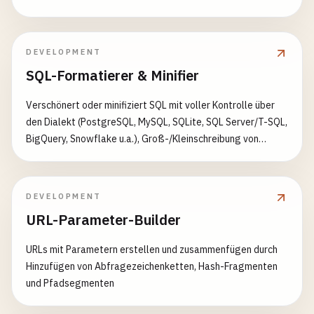
DEVELOPMENT
SQL-Formatierer & Minifier
Verschönert oder minifiziert SQL mit voller Kontrolle über
den Dialekt (PostgreSQL, MySQL, SQLite, SQL Server/T-SQL,
BigQuery, Snowflake u.a.), Groß-/Kleinschreibung von
Schlüsselwörtern/Bezeichnern/Funktionen, Einzugsstil
(Standard, tabellarisch links/rechts) und Leerzeilen
zwischen Anweisungen. Liefert ein farbig hervorgehobenes,
DEVELOPMENT
kopierfertiges Ergebnis mit Größen- und
URL-Parameter-Builder
Anweisungsstatistik.
URLs mit Parametern erstellen und zusammenfügen durch
Hinzufügen von Abfragezeichenketten, Hash-Fragmenten
und Pfadsegmenten