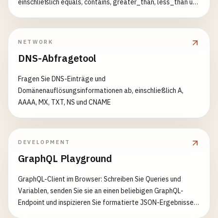
einschließlich equals, contains, greater_than, less_than und
Leerwert-Prüfungen. Zusätzliche Filter Beispiele:
[{"column": "alter", "operator": "greater_than", "value": "25"}]
[{"column": "status", "operator": "equals", "value": "aktiv"},
NETWORK
{"column": "punktzahl", "operator": "greater_equal", "value":
DNS-Abfragetool
"80"}] [{"column": "name", "operator": "contains", "value":
"hans"}, {"column": "email", "operator": "is_not_empty"}]
Fragen Sie DNS-Einträge und
Domänenauflösungsinformationen ab, einschließlich A,
AAAA, MX, TXT, NS und CNAME
DEVELOPMENT
GraphQL Playground
GraphQL-Client im Browser: Schreiben Sie Queries und
Variablen, senden Sie sie an einen beliebigen GraphQL-
Endpoint und inspizieren Sie formatierte JSON-Ergebnisse
oder Fehler-Arrays — ideal für die Schema-Iteration