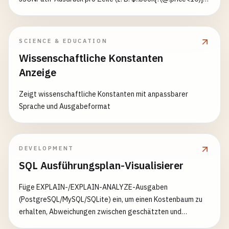
dann $[0:5]) und sehen Sie die Treffer jedes Schritts mit
Anzahlen, Pfaden und Werten — plus eine teilbare URL, die
Ihre Daten und Pipeline kodiert. Unterstützt rekursiven
SCIENCE & EDUCATION
Abstieg ($..), Wildcards ([*]), Filter ([?(@.price<10)]), Slices
Wissenschaftliche Konstanten
([0:5:2]) und negative Indizes.
Anzeige
Zeigt wissenschaftliche Konstanten mit anpassbarer
Sprache und Ausgabeformat
DEVELOPMENT
SQL Ausführungsplan-Visualisierer
Füge EXPLAIN-/EXPLAIN-ANALYZE-Ausgaben
(PostgreSQL/MySQL/SQLite) ein, um einen Kostenbaum zu
erhalten, Abweichungen zwischen geschätzten und
tatsächlichen Zeilen zu markieren und Indexvorschläge zu