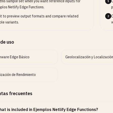
this sample set when you want reference inputs for
O
1
plos Netlify Edge Functions.
p
it to preview output formats and compare related
C
2
le variants.
w
 de uso
eware Edge Básico
Geolocalización y Localizació
ización de Rendimiento
tas frecuentes
at is included in Ejemplos Netlify Edge Functions?