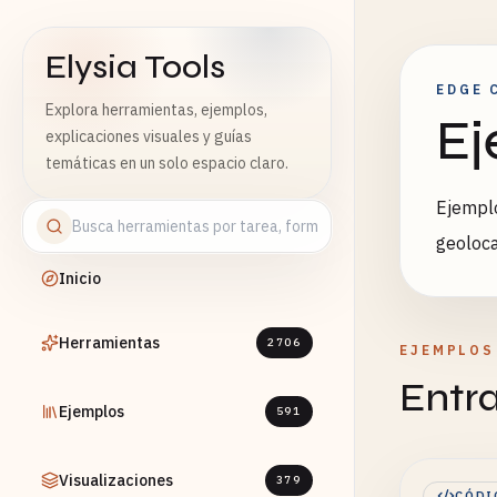
Elysia Tools
EDGE 
Explora herramientas, ejemplos,
Ej
explicaciones visuales y guías
temáticas en un solo espacio claro.
Ejemplo
geoloca
Inicio
Herramientas
2706
EJEMPLOS
Entr
Ejemplos
591
Visualizaciones
379
CÓDI