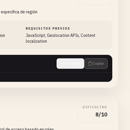
 específica de región
REQUISITOS PREVIOS
ion
JavaScript, Geolocation APIs, Content
localization
Contraer
Copiar
DIFICULTAD
8/10
rol de acceso basado en roles