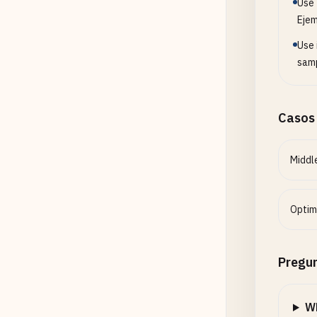
Use 
Ejem
Use 
samp
Casos
Middl
Optim
Pregun
Wh