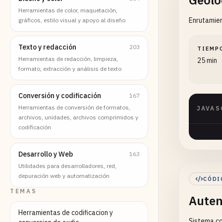
Geolo
Herramientas de color, maquetación,
Enrutamien
gráficos, estilo visual y apoyo al diseño
Texto y redacción
203
TIEMP
Herramientas de redacción, limpieza,
25 min
formato, extracción y análisis de texto
Conversión y codificación
167
Herramientas de conversión de formatos,
JAVAS
archivos, unidades, archivos comprimidos y
codificación
Desarrollo y Web
163
Utilidades para desarrolladores, red,
depuración web y automatización
CÓDI
TEMAS
Auten
Herramientas de codificacion y
Sistema co