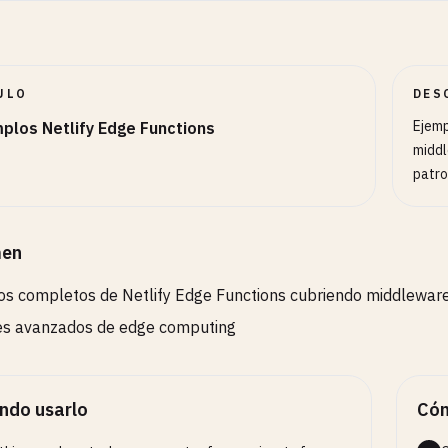
ULO
DES
Ejemp
plos Netlify Edge Functions
middl
patro
en
s completos de Netlify Edge Functions cubriendo middleware, 
es avanzados de edge computing
ndo usarlo
Cóm