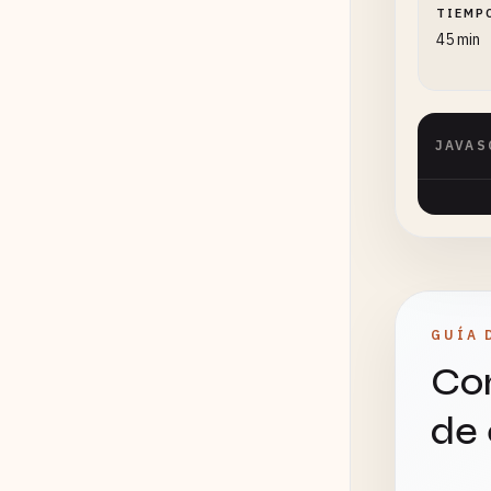
TIEMP
45 min
JAVAS
GUÍA 
Con
de