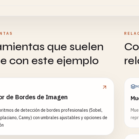
NTAS
RELA
amientas que suelen
Co
se con este ejemplo
re
M
or de Bordes de Imagen
Mu
oritmos de detección de bordes profesionales (Sobel,
Mues
aplaciano, Canny) con umbrales ajustables y opciones de
repr
ón