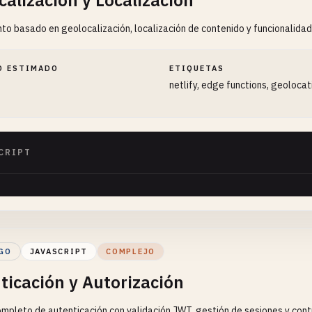
calización y Localización
to basado en geolocalización, localización de contenido y funcionalidad
O ESTIMADO
ETIQUETAS
netlify, edge functions, geolocat
CRIPT
GO
JAVASCRIPT
COMPLEJO
ticación y Autorización
mpleto de autenticación con validación JWT, gestión de sesiones y cont