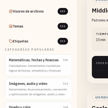
Middl
Visores de archivos
103
Patrones e
Temas
136
TIEMP
15 min
Etiquetas
333
CATEGORÍAS POPULARES
Matemáticas, fechas y finanzas
586
JAVAS
Calculadoras, herramientas numéricas,
lógica de fechas, estadística y finanzas
Imágenes, audio y video
564
Herramientas de procesamiento, conversión
y optimización de imágenes, audio y video
CÓDI
Diseño y color
284