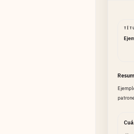
TÍT
Ejem
Resum
Ejemplo
patron
Cuá