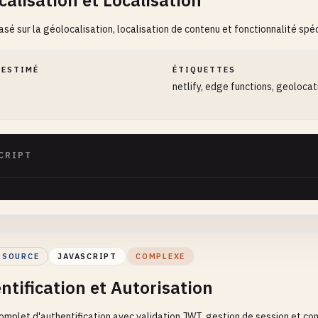
calisation et Localisation
sé sur la géolocalisation, localisation de contenu et fonctionnalité spéc
 ESTIMÉ
ÉTIQUETTES
netlify, edge functions, geolocat
CRIPT
 SOURCE
JAVASCRIPT
COMPLEXE
ntification et Autorisation
mplet d'authentification avec validation JWT, gestion de session et con