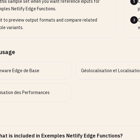
this sample set when you want reference inputs for
O
1
ples Netlify Edge Functions.
p
it to preview output formats and compare related
C
2
le variants.
w
’usage
eware Edge de Base
Géolocalisation et Localisatio
isation des Performances
at is included in Exemples Netlify Edge Functions?