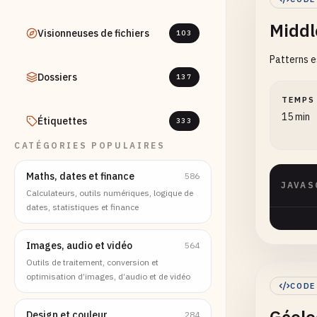
Middl
Visionneuses de fichiers
103
Patterns e
Dossiers
137
TEMPS
15 min
Étiquettes
333
CATÉGORIES POPULAIRES
Maths, dates et finance
586
JAVAS
Calculateurs, outils numériques, logique de
dates, statistiques et finance
Images, audio et vidéo
564
Outils de traitement, conversion et
optimisation d’images, d’audio et de vidéo
CODE
Design et couleur
284