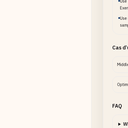
Use 
Exem
Use 
samp
Cas d
Middl
Optim
FAQ
Wh