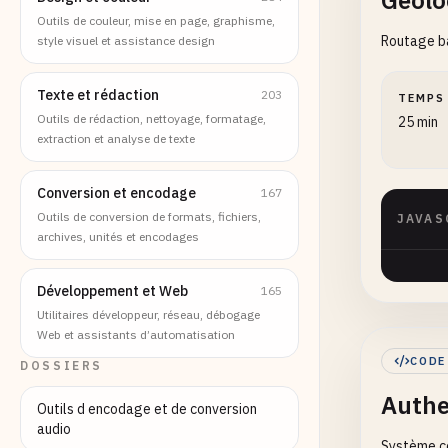
Géolo
Outils de couleur, mise en page, graphisme,
Routage ba
style visuel et assistance design
Texte et rédaction
203
TEMPS
Outils de rédaction, nettoyage, formatage,
25 min
extraction et analyse de texte
Conversion et encodage
167
Outils de conversion de formats, fichiers,
JAVAS
archives, unités et encodages
Développement et Web
165
Utilitaires développeur, réseau, débogage
Web et assistants d’automatisation
CODE
DOSSIERS
Authe
Outils d encodage et de conversion
audio
Système co