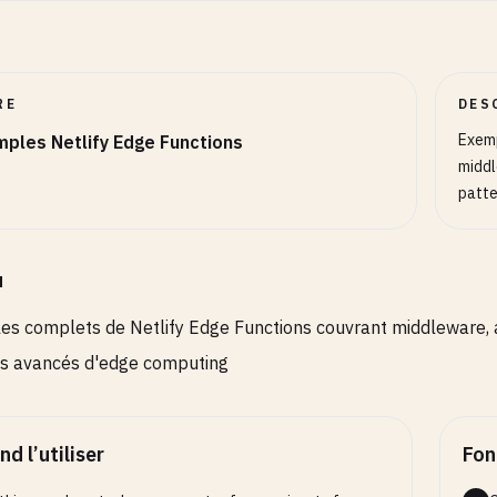
RE
DES
Exemp
ples Netlify Edge Functions
middl
patte
u
s complets de Netlify Edge Functions couvrant middleware, aut
ns avancés d'edge computing
d l’utiliser
Fon