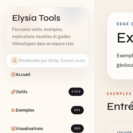
Elysia Tools
EDGE 
Parcourez outils, exemples,
Ex
explications visuelles et guides
thématiques dans un espace clair.
Exemple
géoloca
Accueil
Outils
2729
EXEMPLES
Entré
Exemples
591
Visualisations
380
CODE