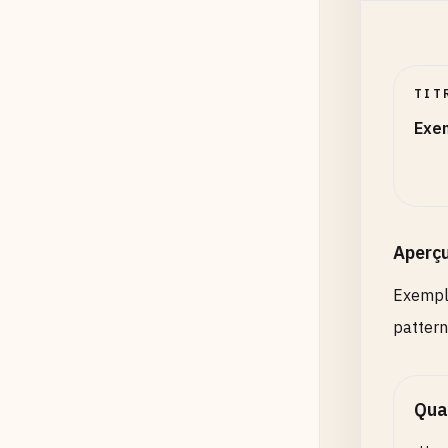
TIT
Exem
Aperç
Exemple
patter
Quan