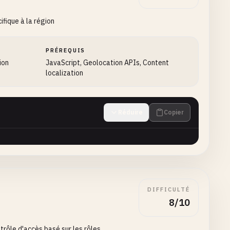
ifique à la région
PRÉREQUIS
ion
JavaScript, Geolocation APIs, Content
localization
Réduire
Copier
DIFFICULTÉ
8/10
trôle d'accès basé sur les rôles