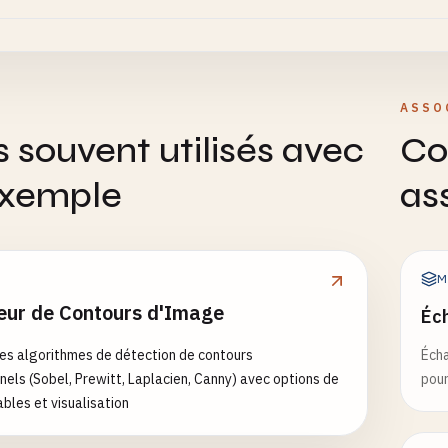
ASSO
s souvent utilisés avec
Co
exemple
as
M
eur de Contours d'Image
Éch
es algorithmes de détection de contours
Écha
nels (Sobel, Prewitt, Laplacien, Canny) avec options de
pour
ables et visualisation