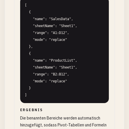
[

  {

    "name": "SalesData",

    "sheetName": "Sheet1",

    "range": "A1:D12",

    "mode": "replace"

  },

  {

    "name": "ProductList",

    "sheetName": "Sheet1",

    "range": "B2:B12",

    "mode": "replace"

  }

]
ERGEBNIS
Die benannten Bereiche werden automatisch
hinzugefügt, sodass Pivot-Tabellen und Formeln