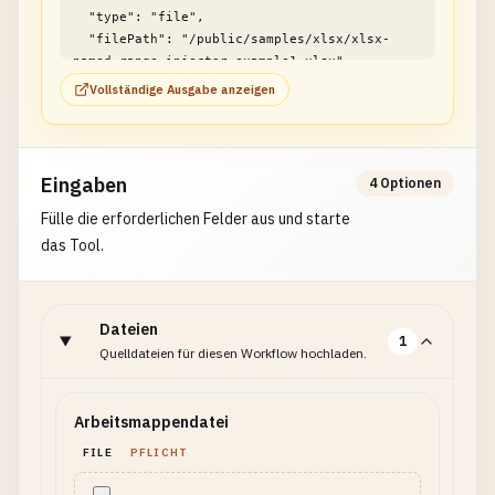
  "type": "file",

  "filePath": "/public/samples/xlsx/xlsx-
named-range-injector-example1.xlsx"

}
Vollständige Ausgabe anzeigen
Eingaben
4 Optionen
Fülle die erforderlichen Felder aus und starte
das Tool.
Dateien
1
Quelldateien für diesen Workflow hochladen.
Arbeitsmappendatei
FILE
PFLICHT