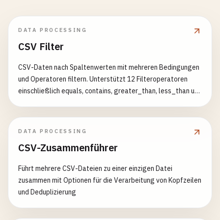
DATA PROCESSING
CSV Filter
CSV-Daten nach Spaltenwerten mit mehreren Bedingungen
und Operatoren filtern. Unterstützt 12 Filteroperatoren
einschließlich equals, contains, greater_than, less_than und
Leerwert-Prüfungen. Zusätzliche Filter Beispiele:
[{"column": "alter", "operator": "greater_than", "value": "25"}]
[{"column": "status", "operator": "equals", "value": "aktiv"},
DATA PROCESSING
{"column": "punktzahl", "operator": "greater_equal", "value":
CSV-Zusammenführer
"80"}] [{"column": "name", "operator": "contains", "value":
"hans"}, {"column": "email", "operator": "is_not_empty"}]
Führt mehrere CSV-Dateien zu einer einzigen Datei
zusammen mit Optionen für die Verarbeitung von Kopfzeilen
und Deduplizierung