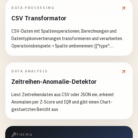
DATA PROCESSING
CSV Transformator
CSV-Daten mit Spaltenoperationen, Berechnungen und
Datentypkonvertierungen transformieren und verarbeiten.
Operationsbeispiele: • Spalte umbenennen: [{"type":
"rename", "column": "alter_name", "new_name":
"neuer_name"}] • Berechnete Spalte hinzufügen: [{"type":
"add_column", "new_column": "gesamt", "formula": "preis *
DATA ANALYSIS
menge"}] • Spalte entfernen: [{"type": "remove_column",
Zeitreihen-Anomalie-Detektor
"remove_column": "zu_entfernende_spalte"}] • Datentyp
konvertieren: [{"type": "convert_type", "convert_column":
Liest Zeitreihendaten aus CSV oder JSON ein, erkennt
"alter", "target_type": "number"}] • Werte berechnen:
Anomalien per Z-Score und IQR und gibt einen Chart-
[{"type": "calculate", "target_column": "gesamt",
gestuetzten Bericht aus
"expression": "preis * steuer + versand"}] • Zeilen filtern:
[{"type": "filter_values", "filter_column": "status", "operator":
"equals", "value": "aktiv"}]
THEMA