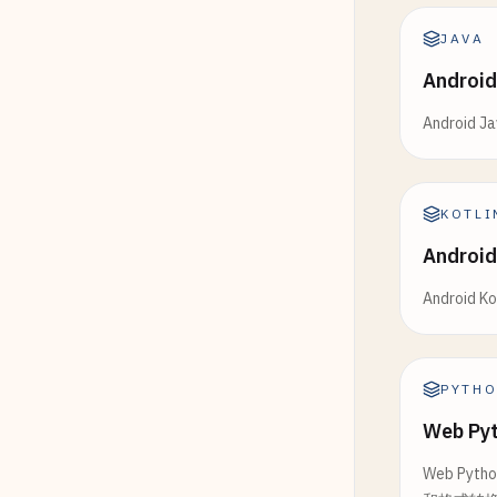
JAVA
Andro
Andro
KOTLI
Androi
Androi
PYTH
Web P
Web Py