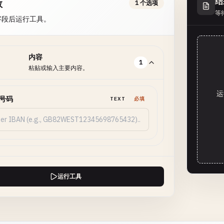
结
数
1 个选项
等
字段后运行工具。
内容
1
粘贴或输入主要内容。
运
N号码
TEXT
必填
运行工具