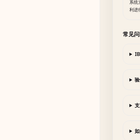
系统
利进
常见问
I
验
支
如