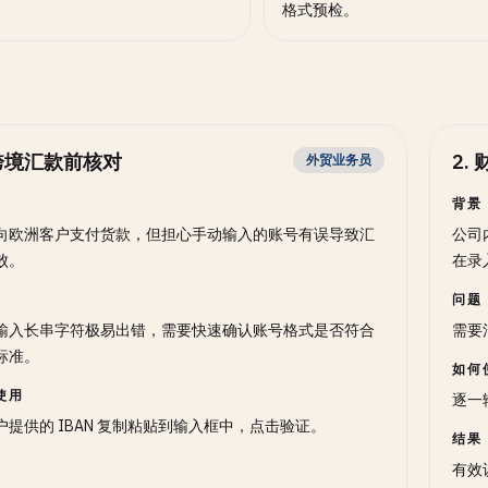
。
格式预检。
跨境汇款前核对
2
.
外贸业务员
背景
向欧洲客户支付货款，但担心手动输入的账号有误导致汇
公司
败。
在录
问题
输入长串字符极易出错，需要快速确认账号格式是否符合
需要
标准。
如何
使用
逐一
户提供的 IBAN 复制粘贴到输入框中，点击验证。
结果
有效