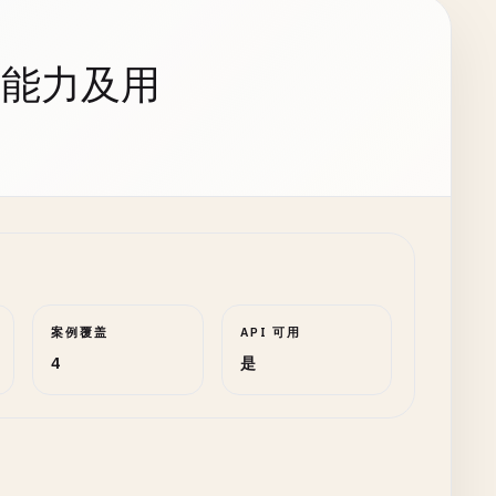
持能力及用
案例覆盖
API 可用
4
是