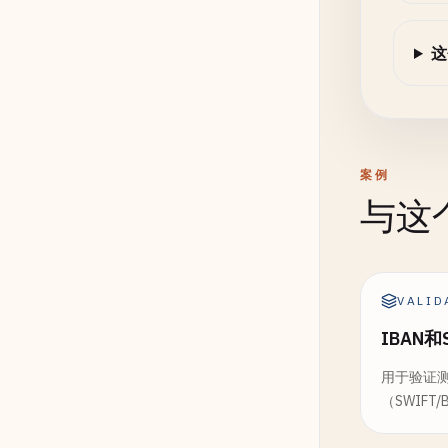
这
案例
与这
VALID
IBAN
用于验证测
（SWIFT