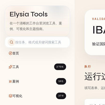
Elysia Tools
VALID
在一个清晰的工作台里浏览工具、案
I
例、可视化和主题指南。
验证国
首页
工具
执行
2706
运行
案例
591
填写表单、运
可视化
379