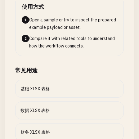
使用方式
Open a sample entry to inspect the prepared
1
example payload or asset.
Compare it with related tools to understand
2
how the workflow connects.
常见用途
基础 XLSX 表格
数据 XLSX 表格
财务 XLSX 表格