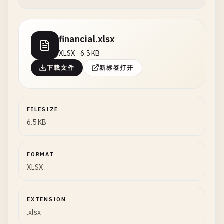
financial.xlsx
XLSX · 6.5 KB
下载文件
新标签打开
FILESIZE
6.5 KB
FORMAT
XLSX
EXTENSION
.xlsx