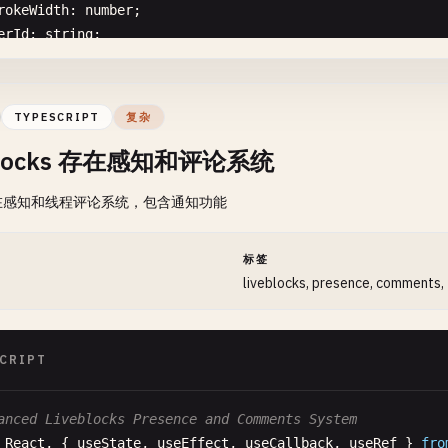
rokeWidth
: 
number
;

nst
handleTextChange
= 
useCallback
((
e
: 
React
.
ChangeEvent
erId
: 
string
;

const
newText
= 
e
.
target
.
value
;

erName
?: 
string
;

setText
(
newText
);

xt
?: 
string
;

ntSize
?: 
number
;

// Sync with Yjs
TYPESCRIPT
复杂
yjsDoc
.
transact
(() => {

eblocks 存在感知和评论系统
yjsText
.
delete
(
0
, 
yjsText
.
length
);

ace
User
{

yjsText
.
insert
(
0
, 
newText
);

在感知和线程评论系统，包含通知功能
: 
string
;

  });

me
: 
string
;

 [
yjsDoc
, 
yjsText
]);

lor
: 
string
;

间
标签
rsor
?: 
Point
;

 Handle text selection for comments
liveblocks, presence, comments,
nst
handleTextSelection
= 
useCallback
(() => {

const
textarea
= 
editorRef
.
current
;

CollaborativeWhiteboard
: 
React
.
FC
= () => {

if
(!
textarea
) 
return
;

CRIPT
nst
canvasRef
= 
useRef
<
HTMLCanvasElement
>(
null
);

nst
containerRef
= 
useRef
<
HTMLDivElement
>(
null
);

const
start
= 
textarea
.
selectionStart
;

nst
[
isDrawing
, 
setIsDrawing
] = 
useState
(
false
);

anced Liveblocks Presence and Comments System
const
end
= 
textarea
.
selectionEnd
;

nst
[
currentTool
, 
setCurrentTool
] = 
useState
<
'pen'
| 
're
React
, { 
useState
, 
useEffect
, 
useCallback
, 
useRef
} 
fro