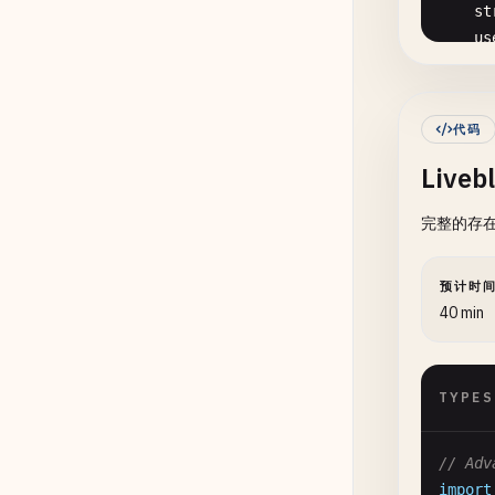
st
co
us
us
te
fo
代码
}

Liv
interf
完整的存
id
      
na
    },
co
预计时
cu
//
40 min
}

co
const
TYPES
co
co
co
// Adv
co
import