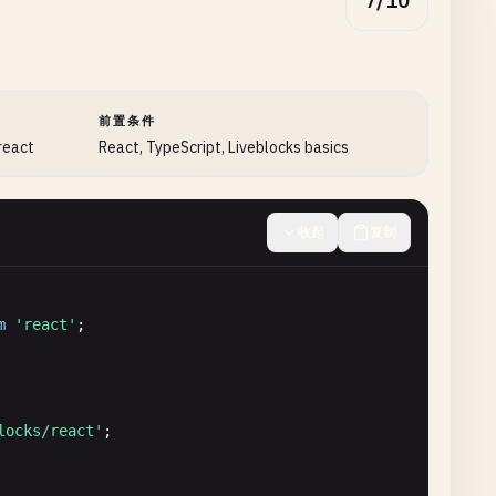
7/10
前置条件
 react
React, TypeScript, Liveblocks basics
收起
复制
m
'react'
locks/react'
;
