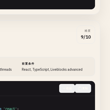
<
HTMLTextAreaElement
>) => {

难度
9/10
前置条件
 threads
React, TypeScript, Liveblocks advanced
收起
复制
ctangle'
| 
'circle'
| 
'eraser'
| 
'text'
| 
'sticky'
>(
'pen
m
'react'