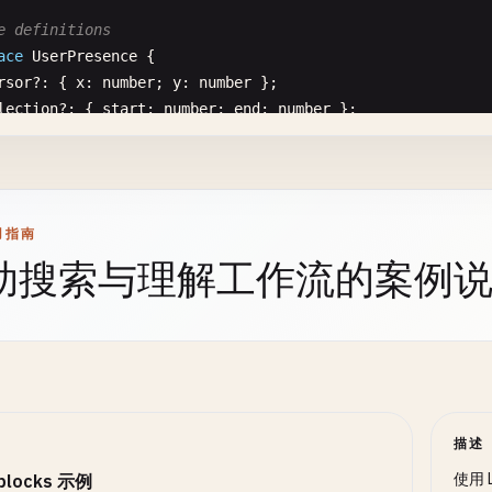
 [
storageElements
]);

resolved
: 
false
e definitions
};

 Canvas setup and redrawing
ace
UserPresence
{

eEffect
(() => {

rsor
?: { 
x
: 
number
; 
y
: 
number
};

// Store comment in Liveblocks storage
const
canvas
= 
canvasRef
.
current
;

lection
?: { 
start
: 
number
; 
end
: 
number
};

// This would integrate with Liveblocks storage API
if
(!
canvas
) 
return
;

atus
: 
'online'
| 
'away'
| 
'busy'
;

setComments
(
prev
=> [...
prev
, 
comment
]);

rrentDocument
?: 
string
;

setNewComment
(
''
);

const
ctx
= 
canvas
.
getContext
(
'2d'
);

stSeen
?: 
Date
;

setShowCommentDialog
(
false
);

if
(!
ctx
) 
return
;

setSelectedText
(
''
);

用指南
 [
newComment
, 
commentPosition
]);

助搜索与理解工作流的案例
// Clear canvas
ace
CommentThread
{

ctx
.
clearRect
(
0
, 
0
, 
canvas
.
width
, 
canvas
.
height
);

: 
string
;

 Right-click handler for adding comments
cumentId
: 
string
;

nst
handleContextMenu
= 
useCallback
((
e
: 
React
.
MouseEvent
// Apply viewport transformation
erId
: 
string
;

e
.
preventDefault
();

ctx
.
save
();

erName
: 
string
;

const
rect
= 
editorRef
.
current
?.
getBoundingClientRect
(
ctx
.
translate
(
viewport
.
x
, 
viewport
.
y
);

ntent
: 
string
;

if
(
rect
) {

ctx
.
scale
(
viewport
.
scale
, 
viewport
.
scale
);

sition
: { 
x
: 
number
; 
y
: 
number
};

setCommentPosition
({

描述
mestamp
: 
Date
;

x
: 
e
.
clientX
- 
rect
.
left
,

// Draw grid
solved
: 
boolean
;

使用 
eblocks 示例
y
: 
e
.
clientY
- 
rect
.
top