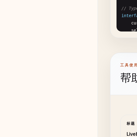
    },
// Typ
//
interf
us
cu
se
st
cu
la
}

工具使
    },
帮
interf
id
//
do
co
us
us
co
po
标题
ti
re
Liv