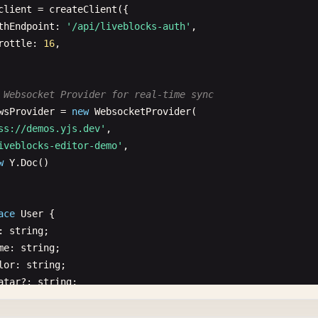
client
= 
createClient
({

thEndpoint
: 
'/api/liveblocks-auth'
,

rottle
: 
16
,

 Websocket Provider for real-time sync
wsProvider
= 
new
WebsocketProvider
(

ss://demos.yjs.dev'
,

iveblocks-editor-demo'
,

w
Y
.
Doc
()

ace
User
{

: 
string
;

me
: 
string
;

lor
: 
string
;

atar
?: 
string
;
