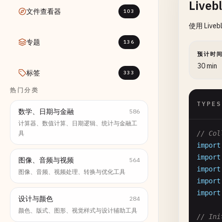
Live
文件查看器
103
使用 Liv
专题
136
预计时
30 min
标签
333
热门分类
TYPES
数学、日期与金融
586
计算器、数值计算、日期逻辑、统计与金融工
具
// Col
import
import
图像、音频与视频
564
import
图像、音频、视频处理、转换与优化工具
import
import
设计与颜色
284
颜色、版式、图形、视觉样式与设计辅助工具
// Ini