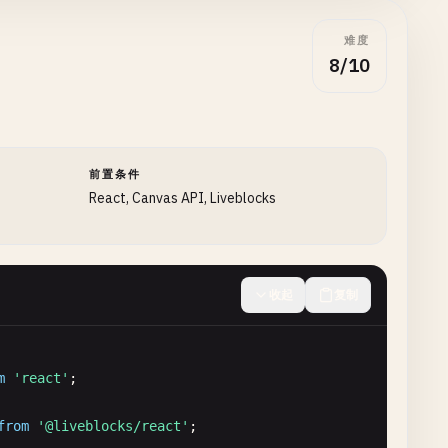
难度
8/10
前置条件
React, Canvas API, Liveblocks
收起
复制
(
false
);

m
'react'
: 
0
, 
y
: 
0
});

from
'@liveblocks/react'