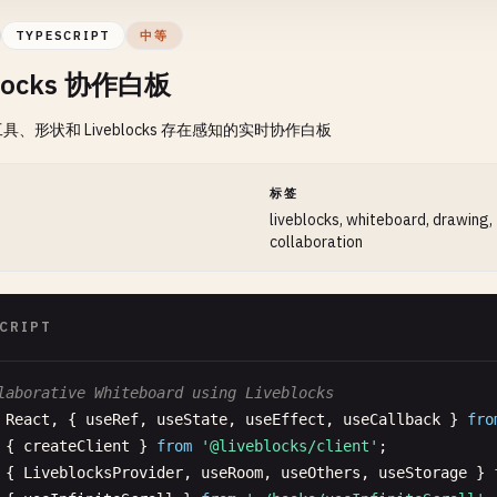
ace
Comment
{

TYPESCRIPT
中等
: 
string
;

blocks 协作白板
xt
: 
string
;

erId
: 
string
;

、形状和 Liveblocks 存在感知的实时协作白板
erName
: 
string
;

mestamp
: 
Date
;

sition
: { 
x
: 
number
; 
y
: 
number
};

间
标签
solved
?: 
boolean
;

liveblocks, whiteboard, drawing,
collaboration
CollaborativeEditor
: 
React
.
FC
= () => {

nst
[
text
, 
setText
] = 
useState
(
''
);

CRIPT
nst
[
comments
, 
setComments
] = 
useState
<
Comment
[]>([]);

nst
[
selectedText
, 
setSelectedText
] = 
useState
(
''
);

laborative Whiteboard using Liveblocks
nst
[
showCommentDialog
, 
setShowCommentDialog
] = 
useState
React
, { 
useRef
, 
useState
, 
useEffect
, 
useCallback
} 
fro
nst
[
newComment
, 
setNewComment
] = 
useState
(
''
);

{ 
createClient
} 
from
'@liveblocks/client'
nst
[
commentPosition
, 
setCommentPosition
] = 
useState
({ 
x
{ 
LiveblocksProvider
, 
useRoom
, 
useOthers
, 
useStorage
} 