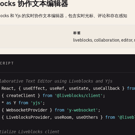
blocks 协作文本编辑器
eblocks 和 Yjs 的实时协作文本编辑器，包含实时光标、评论和存在感知
间
标签
liveblocks, collaboration, editor,
CRIPT
laborative Text Editor using Liveblocks and Yjs
React
, { 
useEffect
, 
useRef
, 
useState
, 
useCallback
} 
fro
{ 
createClient
} 
from
'@liveblocks/client'
* 
as
Y
from
'yjs'
{ 
WebsocketProvider
} 
from
'y-websocket'
{ 
LiveblocksProvider
, 
useRoom
, 
useOthers
} 
from
'@liveb
tialize Liveblocks client