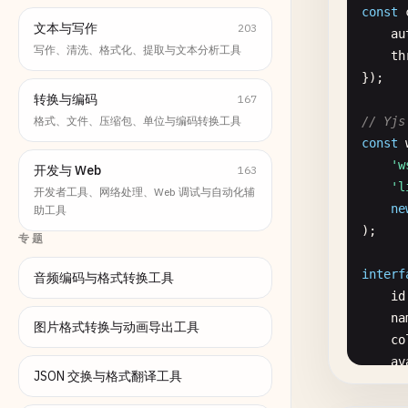
const
文本与写作
203
au
写作、清洗、格式化、提取与文本分析工具
th
});

转换与编码
167
格式、文件、压缩包、单位与编码转换工具
// Yjs
const
'w
开发与 Web
163
'l
开发者工具、网络处理、Web 调试与自动化辅
ne
助工具
);

专题
interf
音频编码与格式转换工具
id
na
图片格式转换与动画导出工具
co
av
JSON 交换与格式翻译工具
}
