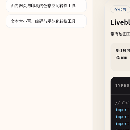
面向网页与印刷的色彩空间转换工具
interf
代码
id
Live
te
文本大小写、编码与规范化转换工具
us
带有绘图工具
us
ti
po
预计时
re
35 min
}

const
co
TYPES
co
co
// Col
co
import
co
import
co
import