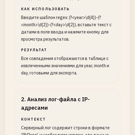
КАК ИСПОЛЬЗОВАТЬ
Введите шаблон regex: (?<year>\d{4})-(?
<month>\d{2})-(?<day>\d{2}), вставьте текст с
датами в поле ввода и нажмите кнопку для
просмотра результатов.
РЕЗУЛЬТАТ
Все совпадения отображаются в таблице с
извлеченными значениями для year, month и
day, готовыми для экспорта.
2
.
Анализ лог-файла с IP-
адресами
КОНТЕКСТ
Серверный лог содержит строки в формате