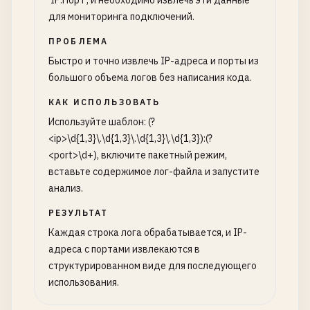
'IP:Порт', и необходимо извлечь эти данные
для мониторинга подключений.
ПРОБЛЕМА
Быстро и точно извлечь IP-адреса и порты из
большого объема логов без написания кода.
КАК ИСПОЛЬЗОВАТЬ
Используйте шаблон: (?
<ip>\d{1,3}\.\d{1,3}\.\d{1,3}\.\d{1,3}):(?
<port>\d+), включите пакетный режим,
вставьте содержимое лог-файла и запустите
анализ.
РЕЗУЛЬТАТ
Каждая строка лога обрабатывается, и IP-
адреса с портами извлекаются в
структурированном виде для последующего
использования.