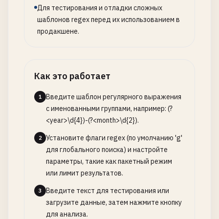
Для тестирования и отладки сложных
шаблонов regex перед их использованием в
продакшене.
Как это работает
Введите шаблон регулярного выражения
1
с именованными группами, например: (?
<year>\d{4})-(?<month>\d{2}).
Установите флаги regex (по умолчанию 'g'
2
для глобального поиска) и настройте
параметры, такие как пакетный режим
или лимит результатов.
Введите текст для тестирования или
3
загрузите данные, затем нажмите кнопку
для анализа.