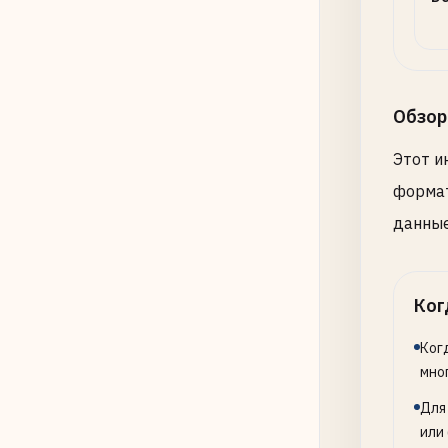
Обзор
Этот и
формат
данные
Ког
Ког
мно
Для
или