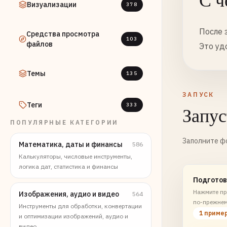
С ч
Визуализации
378
После 
Средства просмотра
103
файлов
Это уд
Темы
135
ЗАПУСК
Теги
333
Запус
ПОПУЛЯРНЫЕ КАТЕГОРИИ
Заполните фо
Математика, даты и финансы
586
Калькуляторы, числовые инструменты,
логика дат, статистика и финансы
Подготов
Нажмите пр
Изображения, аудио и видео
564
по-прежнем
Инструменты для обработки, конвертации
1 приме
и оптимизации изображений, аудио и
видео