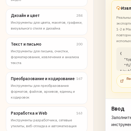
Дизайн и цвет
284
Реальны
Инструменты для цвета, макетов, графики,
экспорт
визуального стиля и дизайна
1-2 в M
повторн
использ
Текст и письмо
200
Инструменты для письма, очистки,
{

форматирования, извлечения и анализа
  "type": "file",

текста
  "filePath": 
"/pub
rkdow
Преобразование и кодирование
167
По
range
Инструменты для преобразования
examp
форматов, файлов, архивов, единиц и
}
кодировок
Ввод
Разработка и Web
163
Заполните
Инструменты разработчика, сетевые
инструме
утилиты, веб-отладка и автоматизация