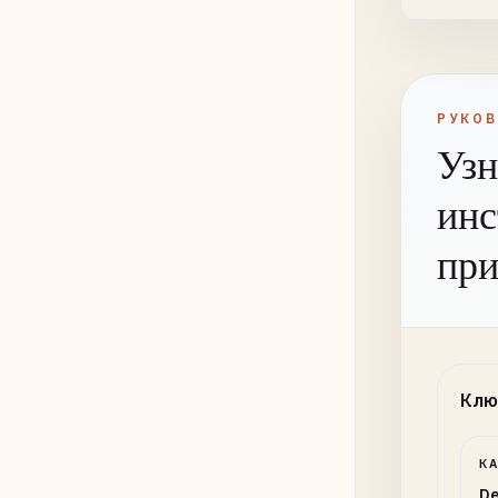
РУКО
Узн
инс
при
Клю
К
De