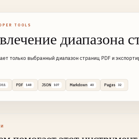
OPER TOOLS
влечение диапазона 
ает только выбранный диапазон страниц PDF и экспортир
PDF
JSON
Markdown
Pages
311
148
107
40
32
ЛИ