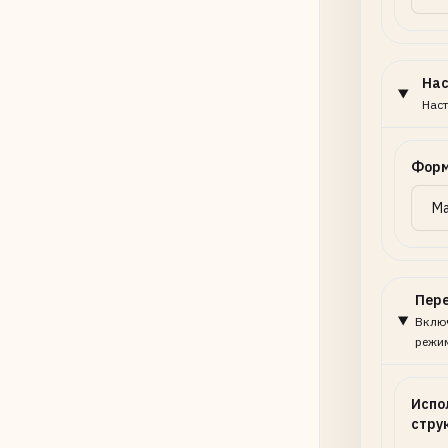
На
Наст
Форм
Пер
Включ
режи
Испо
стру