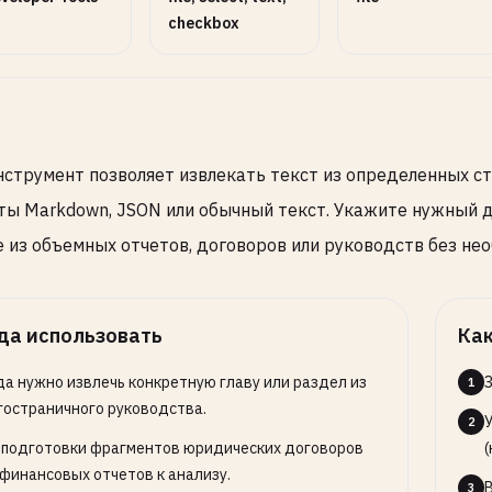
checkbox
нструмент позволяет извлекать текст из определенных с
ы Markdown, JSON или обычный текст. Укажите нужный д
 из объемных отчетов, договоров или руководств без не
да использовать
Как
да нужно извлечь конкретную главу или раздел из
1
гостраничного руководства.
2
 подготовки фрагментов юридических договоров
(
 финансовых отчетов к анализу.
3