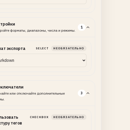
стройки
1
ройте форматы, диапазоны, числа и режимы.
ат экспорта
SELECT
НЕОБЯЗАТЕЛЬНО
еключатели
3
айте или отключайте дополнительные
мы.
льзовать
CHECKBOX
НЕОБЯЗАТЕЛЬНО
ктуру тегов