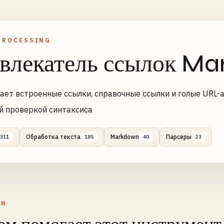
PROCESSING
влекатель ссылок M
ает встроенные ссылки, справочные ссылки и голые URL-
й проверкой синтаксиса
Обработка текста
Markdown
Парсеры
311
185
40
23
ЛИ