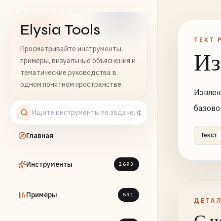
Elysia Tools
TEXT 
Просматривайте инструменты,
Из
примеры, визуальные объяснения и
тематические руководства в
одном понятном пространстве.
Извлек
базово
Главная
Текст
Инструменты
2693
Примеры
591
ДЕТА