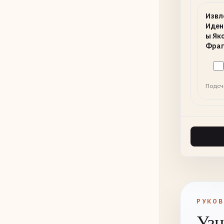
Извл
Иден
ы Як
Фраг
Подсч
РУКО
Узн