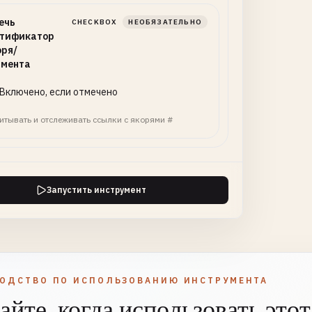
ечь
CHECKBOX
НЕОБЯЗАТЕЛЬНО
тификатор
оря/
мента
Включено, если отмечено
итывать и отслеживать ссылки с якорями #
Запустить инструмент
ВОДСТВО ПО ИСПОЛЬЗОВАНИЮ ИНСТРУМЕНТА
айте, когда использовать этот