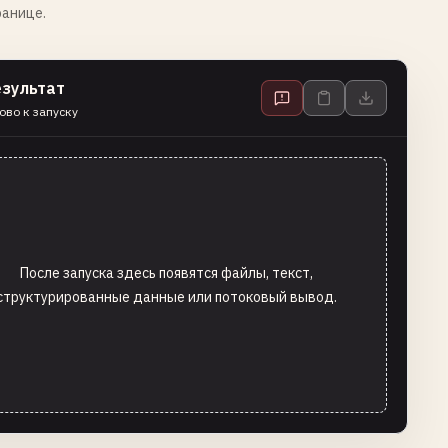
ранице.
езультат
ово к запуску
После запуска здесь появятся файлы, текст,
структурированные данные или потоковый вывод.