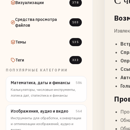
С ч
Визуализации
378
Воз
Средства просмотра
103
файлов
Извлек
Темы
135
Вст
Спр
Теги
Опр
333
Ссы
ПОПУЛЯРНЫЕ КАТЕГОРИИ
Авт
Математика, даты и финансы
586
Гол
Калькуляторы, числовые инструменты,
логика дат, статистика и финансы
Про
Изображения, аудио и видео
564
Про
Инструменты для обработки, конвертации
Обн
и оптимизации изображений, аудио и
Обн
видео