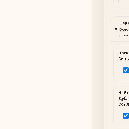
Пер
Включ
режи
Пров
Синт
Найт
Дубл
Ссыл