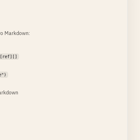
го Markdown:
[ref][]
e")
Markdown