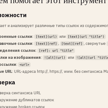
ем помогает этот инструмент
можности
ает и анализирует различные типы ссылок из содержимо
роенные ссылки
:
или
[text](url)
[text](url "title")
авочные ссылки
:
,
, свернутые
[text][ref]
[text][ref]
еделения ссылок
:
[ref]: url "title"
лки на изображения
:
или
![alt](url)
![alt](url "titl
оссылки
:
<url>
ые URL
: URL-адреса http://, https://, www. без синтаксиса 
верка
верка синтаксиса URL
аружение дубликатов ссылок
аружение broken ссылок