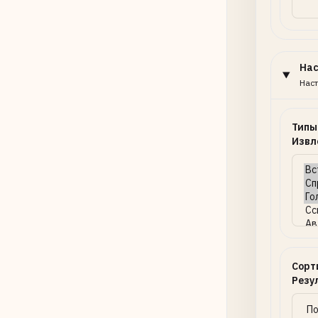
На
Наст
Типы
Извл
Сорт
Резу