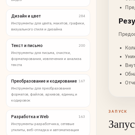
Пре
Дизайн и цвет
284
Резу
Инструменты для цвета, макетов, графики,
визуального стиля и дизайна
Предос
Текст и письмо
200
Кол
Инструменты для письма, очистки,
Уни
форматирования, извлечения и анализа
Вну
текста
Обн
Преобразование и кодирование
167
Отч
Инструменты для преобразования
форматов, файлов, архивов, единиц и
кодировок
ЗАПУСК
Разработка и Web
163
Запус
Инструменты разработчика, сетевые
утилиты, веб-отладка и автоматизация