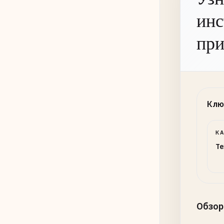
инс
при
Клю
К
Te
Обзор