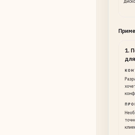
диско
Прим
1
.
П
для
КОН
Разр
хоче
конф
ПРО
Необ
точн
клие