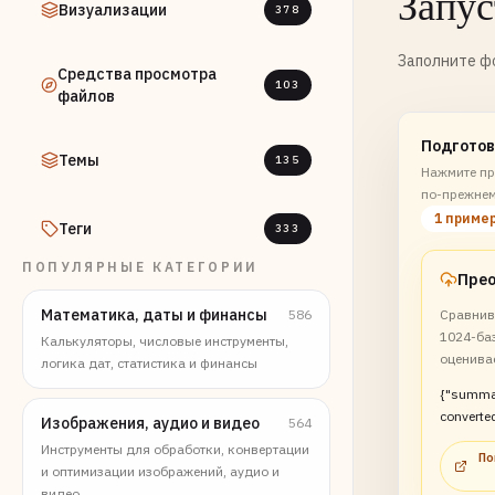
Запус
Визуализации
378
Заполните фо
Средства просмотра
103
файлов
Подготов
Темы
135
Нажмите пр
по-прежнем
1 приме
Теги
333
ПОПУЛЯРНЫЕ КАТЕГОРИИ
Математика, даты и финансы
586
Сравнив
1024-баз
Калькуляторы, числовые инструменты,
оценива
логика дат, статистика и финансы
{"summa
converted
Изображения, аудио и видео
564
system 
Инструменты для обработки, конвертации
По
transfer 
и оптимизации изображений, аудио и
видео