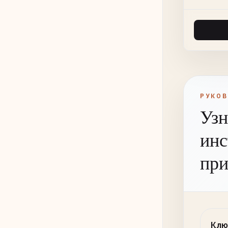
РУКО
Узн
инс
при
Клю