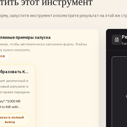
тить этот инструмент
рму, запустите инструмент и посмотрите результат на этой же ст
Р
ленные примеры запуска
Гот
имер, чтобы автоматически заполнить форму. Файлы
у нужно загрузить.
ров
Преобразовать KB в KiB
ает десятичный и
овый результат и
ет время передачи
ry":"1000 KB
 to KiB with
comparison and
казать полный
estimate"}
вывод