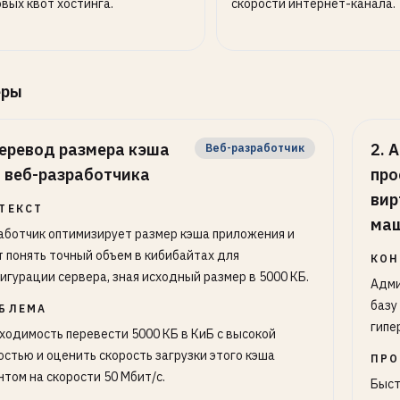
вых квот хостинга.
скорости интернет-канала.
еры
еревод размера кэша
2
.
А
Веб-разработчик
 веб-разработчика
про
вир
ТЕКСТ
ма
аботчик оптимизирует размер кэша приложения и
т понять точный объем в кибибайтах для
КОН
игурации сервера, зная исходный размер в 5000 КБ.
Адми
базу
БЛЕМА
гипе
ходимость перевести 5000 КБ в КиБ с высокой
остью и оценить скорость загрузки этого кэша
ПРО
нтом на скорости 50 Мбит/с.
Быст