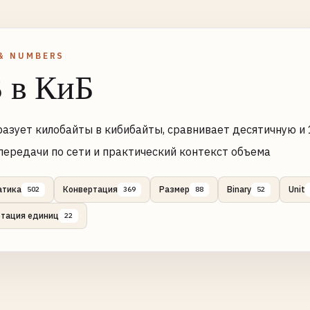
& NUMBERS
 в КиБ
азует килобайты в кибибайты, сравнивает десятичную и
передачи по сети и практический контекст объема
атика
Конвертация
Размер
Binary
Unit
502
369
88
52
ртация единиц
22