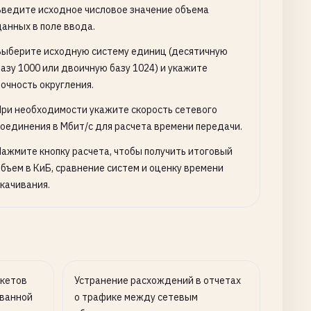
Введите исходное числовое значение объема
данных в поле ввода.
Выберите исходную систему единиц (десятичную
базу 1000 или двоичную базу 1024) и укажите
точность округления.
При необходимости укажите скорость сетевого
соединения в Мбит/с для расчета времени передачи.
Нажмите кнопку расчета, чтобы получить итоговый
объем в КиБ, сравнение систем и оценку времени
скачивания.
акетов
Устранение расхождений в отчетах
ованной
о трафике между сетевым