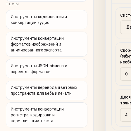
ТЕМЫ
Сист
Инструменты кодирования и
конвертации аудио
Инструменты конвертации
форматов изображений и
анимированного экспорта
Скор
(Мбит
необ
Инструменты JSON-обмена и
перевода форматов
Инструменты перевода цветовых
пространств для веба и печати
Деся
точн
Инструменты конвертации
регистра, кодировки и
нормализации текста