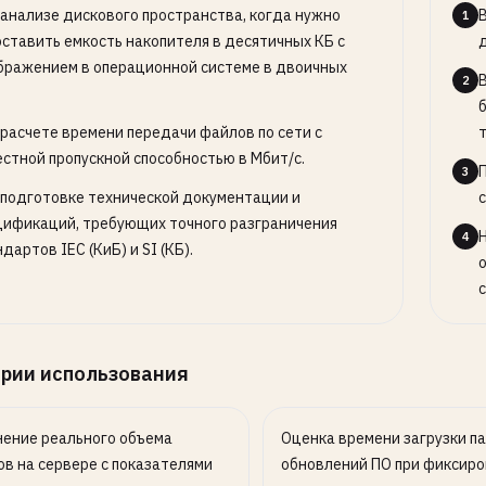
 анализе дискового пространства, когда нужно
1
оставить емкость накопителя в десятичных КБ с
бражением в операционной системе в двоичных
2
.
 расчете времени передачи файлов по сети с
естной пропускной способностью в Мбит/с.
3
 подготовке технической документации и
цификаций, требующих точного разграничения
4
дартов IEC (КиБ) и SI (КБ).
рии использования
ение реального объема
Оценка времени загрузки п
в на сервере с показателями
обновлений ПО при фиксир