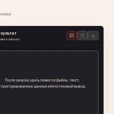
ранице.
езультат
ово к запуску
После запуска здесь появятся файлы, текст,
структурированные данные или потоковый вывод.