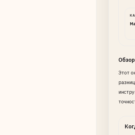
К
Ma
Обзор
Этот о
разниц
инстру
точнос
Ког