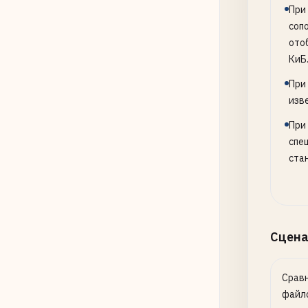
При
соп
ото
КиБ
При
изв
При
спе
стан
Сцена
Сравн
файло