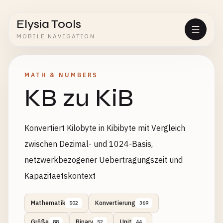
Elysia Tools
MOBILE NAVIGATION
MATH & NUMBERS
KB zu KiB
Konvertiert Kilobyte in Kibibyte mit Vergleich
zwischen Dezimal- und 1024-Basis,
netzwerkbezogener Uebertragungszeit und
Kapazitaetskontext
Mathematik
Konvertierung
502
369
Größe
Binary
Unit
88
52
44