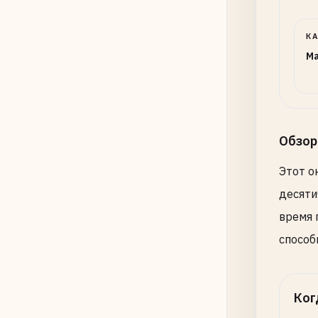
К
Ma
Обзор
Этот о
десяти
время 
способ
Ког