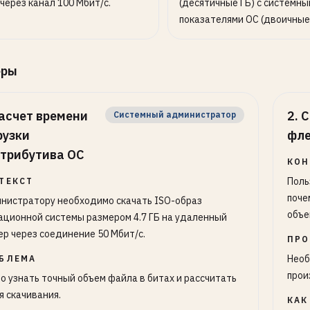
 через канал 100 Мбит/с.
(десятичные ГБ) с системн
показателями ОС (двоичные 
еры
асчет времени
2
.
С
Системный администратор
рузки
фле
трибутива ОС
КОН
Поль
ТЕКСТ
поче
нистратору необходимо скачать ISO-образ
объе
ационной системы размером 4.7 ГБ на удаленный
ер через соединение 50 Мбит/с.
ПРО
Необ
БЛЕМА
прои
о узнать точный объем файла в битах и рассчитать
я скачивания.
КАК