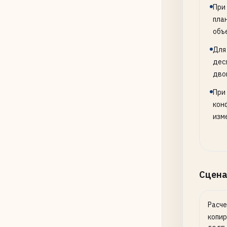
При
пла
объ
Для
дес
дво
При
кон
изме
Сцена
Расче
копир