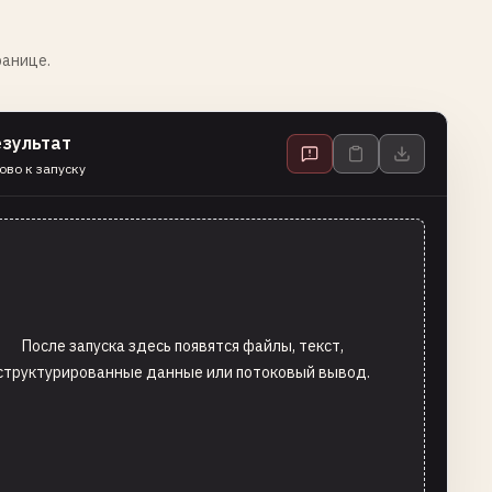
ранице.
езультат
ово к запуску
После запуска здесь появятся файлы, текст,
структурированные данные или потоковый вывод.