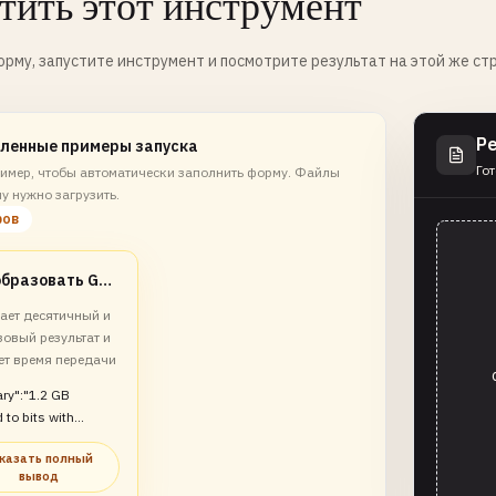
тить этот инструмент
рму, запустите инструмент и посмотрите результат на этой же ст
Р
ленные примеры запуска
Гот
имер, чтобы автоматически заполнить форму. Файлы
у нужно загрузить.
ров
Преобразовать GB в bits
ает десятичный и
овый результат и
ет время передачи
ry":"1.2 GB
 to bits with
comparison and
казать полный
estimate"}
вывод