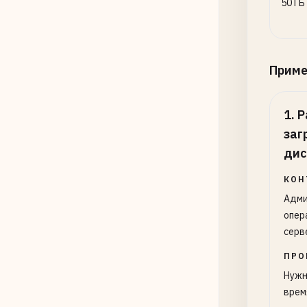
50 ГБ
Прим
1
.
Р
заг
дис
КОН
Адми
опер
серв
ПРО
Нужн
врем