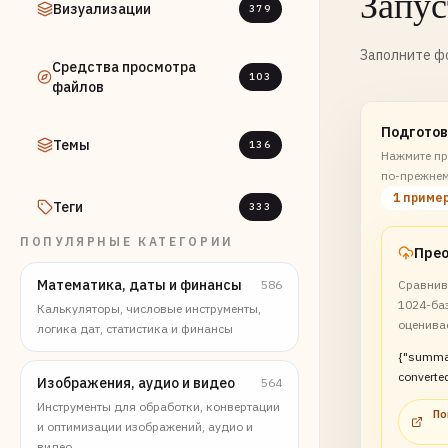
Запус
Визуализации
379
Заполните фо
Средства просмотра
103
файлов
Подготов
Темы
136
Нажмите пр
по-прежнем
1 приме
Теги
333
ПОПУЛЯРНЫЕ КАТЕГОРИИ
Математика, даты и финансы
586
Сравнив
1024-баз
Калькуляторы, числовые инструменты,
оценива
логика дат, статистика и финансы
{"summa
converted
Изображения, аудио и видео
564
system 
Инструменты для обработки, конвертации
По
transfer 
и оптимизации изображений, аудио и
видео