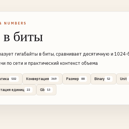
& NUMBERS
 в биты
азует гигабайты в биты, сравнивает десятичную и 1024
чи по сети и практический контекст объема
атика
Конвертация
Размер
Binary
Unit
502
369
88
52
ртация единиц
Gb
22
13