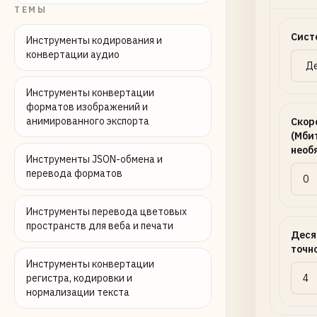
ТЕМЫ
Сист
Инструменты кодирования и
конвертации аудио
Инструменты конвертации
форматов изображений и
анимированного экспорта
Скор
(Мбит
необ
Инструменты JSON-обмена и
перевода форматов
Инструменты перевода цветовых
пространств для веба и печати
Деся
точн
Инструменты конвертации
регистра, кодировки и
нормализации текста