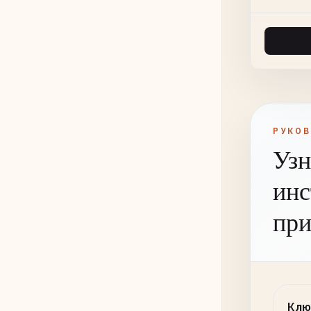
РУКО
Узн
инс
при
Клю