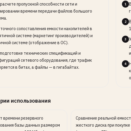
 расчете пропускной способности сети и
1
нировании времени передачи файлов большого
г
ема.
2
 точного сопоставления емкости накопителей в
1
ятичной системе (маркетинг производителей) и
3
ичной системе (отображение в ОС).
 подготовке технических спецификаций и
и
фигураций сетевого оборудования, где трафик
4
ряется в битах, а файлы — в гигабайтах.
рии использования
т времени резервного
Сравнение реальной емкос
ования базы данных размером
жесткого диска при покупке