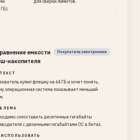
ыми
для сверки лимитов.
ГБ).
равнение емкости
Покупатель электроники
ш-накопителя
ТЕКСТ
зователь купил флешку на 64 ГБ и хочет понять,
му операционная система показывает меньший
м.
БЛЕМА
ходимо сопоставить десятичные гигабайты
зводителя с двоичными гигабайтами ОС в битах.
 ИСПОЛЬЗОВАТЬ