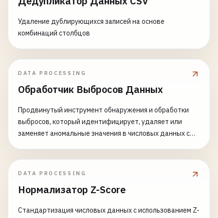
Дедупликатор Данных CSV
Удаление дублирующихся записей на основе
комбинаций столбцов
DATA PROCESSING
Обработчик Выбросов Данных
Продвинутый инструмент обнаружения и обработки
выбросов, который идентифицирует, удаляет или
заменяет аномальные значения в числовых данных с
использованием множества статистических методов.
Идеально подходит для очистки данных,
статистического анализа и подготовки данных для
DATA PROCESSING
машинного обучения. Возможности: - Множественные
Нормализатор Z-Score
методы обнаружения (IQR, Z-оценка,
модифицированная Z-оценка, Isolation Forest) - Гибкие
Стандартизация числовых данных с использованием Z-
стратегии обработки (Удалить, Заменить средним/