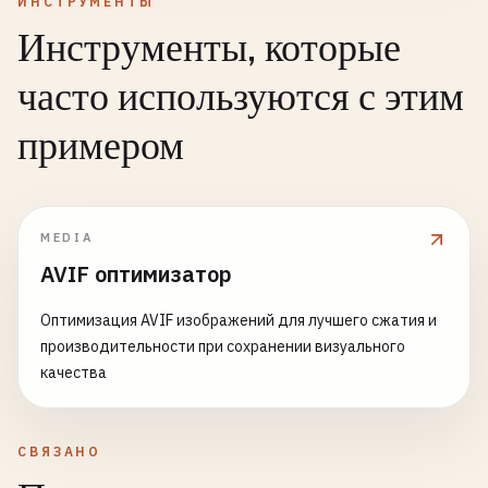
ИНСТРУМЕНТЫ
email
: { 
type
: 
'string'
, 
format
: 
'email'
},

Инструменты, которые
age
: { 
type
: 
'number'
, 
minimum
: 
0
, 
maximum
: 
1
  },

часто используются с этим
required
: [
'name'
, 
'email'
]

};

примером
// Routes with validation
fastify
.
get
(
'/api/users'
, {

schema
: {

MEDIA
description
: 
'Get all users'
,

AVIF оптимизатор
tags
: [
'users'
],

response
: {

Оптимизация AVIF изображений для лучшего сжатия и
200
: {

производительности при сохранении визуального
type
: 
'object'
,

качества
properties
: {

users
: {

type
: 
'array'
,

СВЯЗАНО
items
: 
userSchema
},
