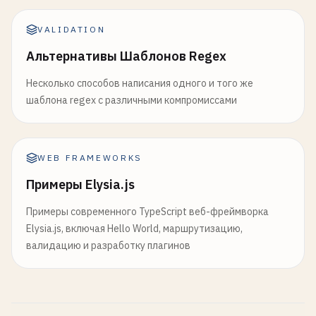
  }

VALIDATION
return
user
;

Альтернативы Шаблонов Regex
});

Несколько способов написания одного и того же
fastify
.
post
(
'/api/users'
, {

шаблона regex с различными компромиссами
schema
: {

description
: 
'Create a new user'
,

tags
: [
'users'
],

WEB FRAMEWORKS
body
: 
createUserSchema
,

response
: {

Примеры Elysia.js
201
: 
userSchema
,

Примеры современного TypeScript веб-фреймворка
400
: {

Elysia.js, включая Hello World, маршрутизацию,
type
: 
'object'
,

валидацию и разработку плагинов
properties
: {

error
: { 
type
: 
'string'
}

        }

      }

    }
