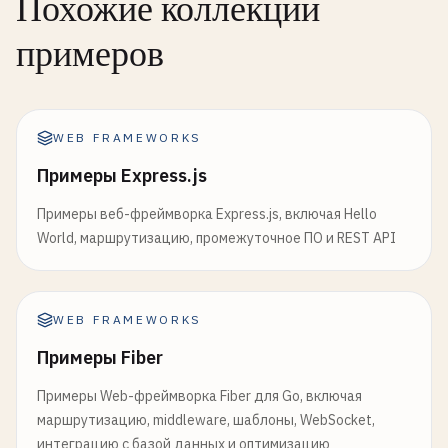
Похожие коллекции
total
: { 
type
: 
'number'
}

примеров
        },

required
: [
'users'
, 
'total'
]

      }

    }

WEB FRAMEWORKS
  }

}, 
async
(
request
, 
reply
) => {

Примеры Express.js
return
{ 
users
, 
total
: 
users
.
length
};

});

Примеры веб-фреймворка Express.js, включая Hello
World, маршрутизацию, промежуточное ПО и REST API
fastify
.
get
(
'/api/users/:id'
, {

schema
: {

description
: 
'Get user by ID'
,

WEB FRAMEWORKS
tags
: [
'users'
],

Примеры Fiber
params
: {

type
: 
'object'
,

Примеры Web-фреймворка Fiber для Go, включая
properties
: {

маршрутизацию, middleware, шаблоны, WebSocket,
id
: { 
type
: 
'number'
}

интеграцию с базой данных и оптимизацию