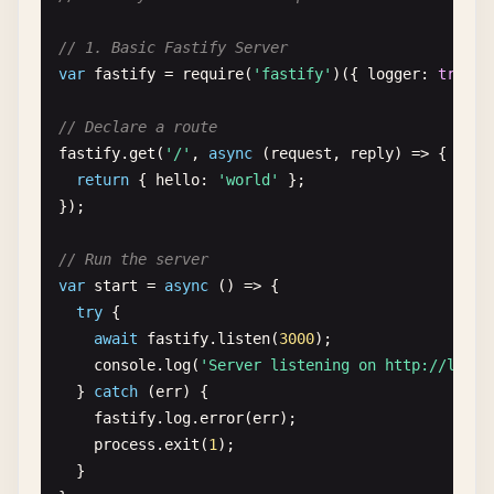
// 1. Basic Fastify Server
var
fastify
= 
require
(
'fastify'
)({ 
logger
: 
true
}
// Declare a route
fastify
.
get
(
'/'
, 
async
(
request
, 
reply
) => {

return
{ 
hello
: 
'world'
};

});

// Run the server
var
start
= 
async
() => {

try
{

await
fastify
.
listen
(
3000
);

console
.
log
(
'Server listening on http://local
  } 
catch
(
err
) {

fastify
.
log
.
error
(
err
);

process
.
exit
(
1
);

  }
