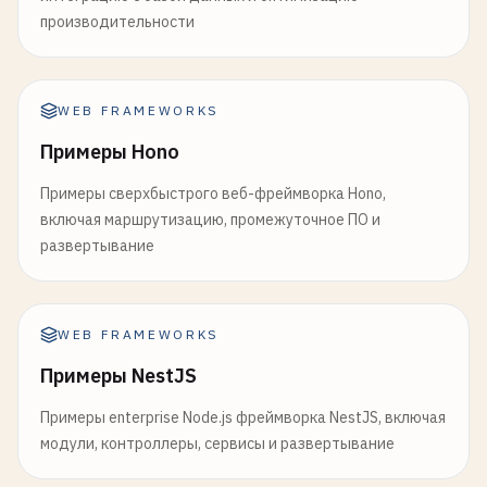
      }

производительности
    },

response
: {

200
: 
userSchema
,

404
: {

WEB FRAMEWORKS
type
: 
'object'
,

Примеры Hono
properties
: {

error
: { 
type
: 
'string'
}

Примеры сверхбыстрого веб-фреймворка Hono,
        }

включая маршрутизацию, промежуточное ПО и
      }

развертывание
    }

  }

}, 
async
(
request
, 
reply
) => {

WEB FRAMEWORKS
const
{ 
id
} = 
request
.
params
;

const
user
= 
users
.
find
(
u
=> 
u
.
id
=== 
id
);

Примеры NestJS
Примеры enterprise Node.js фреймворка NestJS, включая
if
(!
user
) {

модули, контроллеры, сервисы и развертывание
reply
.
code
(
404
).
send
({ 
error
: 
'User not found
return
;
