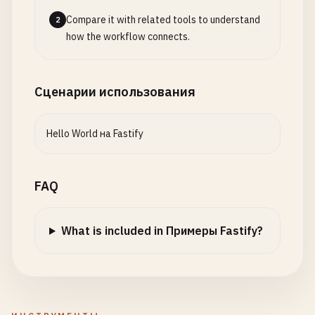
  { 
id
: 
3
, 
name
: 
'Bob Johnson'
, 
email
: 
'
bob@examp
];

Compare it with related tools to understand
2
how the workflow connects.
// Define schemas for validation
const
userSchema
= {

type
: 
'object'
,

Сценарии использования
properties
: {

id
: { 
type
: 
'number'
},

Hello World на Fastify
name
: { 
type
: 
'string'
, 
minLength
: 
1
},

email
: { 
type
: 
'string'
, 
format
: 
'email'
},

age
: { 
type
: 
'number'
, 
minimum
: 
0
, 
maximum
: 
1
FAQ
  },

required
: [
'name'
, 
'email'
]

};

What is included in Примеры Fastify?
const
createUserSchema
= {

type
: 
'object'
,

properties
: {

name
: { 
type
: 
'string'
, 
minLength
: 
1
},
