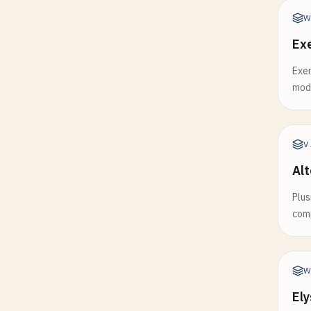
gs
: [
'users'
],

W
sponse
: {

Ex
200
: {

type
: 
'object'
,

Exem
properties
: {

modu
users
: {

type
: 
'array'
,

items
: 
userSchema
},

V
total
: { 
type
: 
'number'
}

Alt
 },

required
: [
'users'
, 
'total'
]

Plus


com
nc
(
request
, 
reply
) => {

W
rn
{ 
users
, 
total
: 
users
.
length
};

Ely