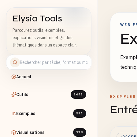
Elysia Tools
WEB F
Parcourez outils, exemples,
Ex
explications visuelles et guides
thématiques dans un espace clair.
Exemple
techniq
Accueil
Outils
2693
EXEMPLES
Entré
Exemples
591
Visualisations
378
CODE