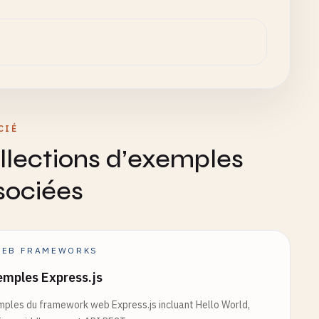
0
},

CIÉ
 
25
},

llections d’exemples
 
35
}

sociées
EB FRAMEWORKS
mples Express.js
ples du framework web Express.js incluant Hello World,