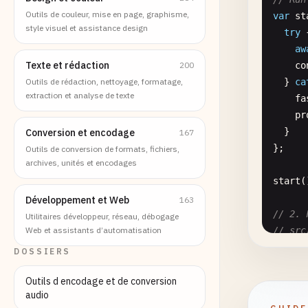
Outils de couleur, mise en page, graphisme,
var
st
style visuel et assistance design
try
aw
Texte et rédaction
200
co
Outils de rédaction, nettoyage, formatage,
  } 
ca
extraction et analyse de texte
fa
pr
  }

Conversion et encodage
167
};

Outils de conversion de formats, fichiers,
archives, unités et encodages
start
(
Développement et Web
163
// 2. 
Utilitaires développeur, réseau, débogage
Web et assistants d’automatisation
// src
import
DOSSIERS
import
Outils d encodage et de conversion
audio
const