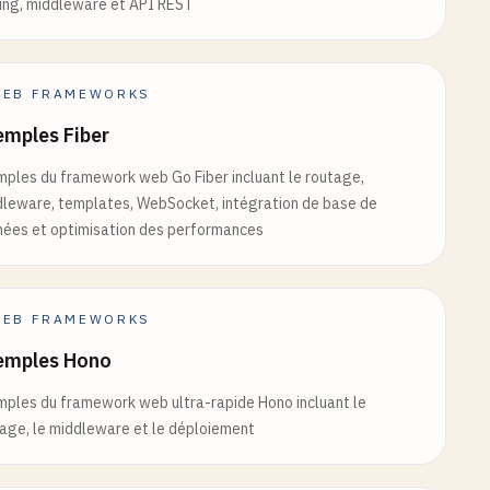
ing, middleware et API REST
EB FRAMEWORKS
emples Fiber
ples du framework web Go Fiber incluant le routage,
leware, templates, WebSocket, intégration de base de
ées et optimisation des performances
EB FRAMEWORKS
emples Hono
ples du framework web ultra-rapide Hono incluant le
age, le middleware et le déploiement