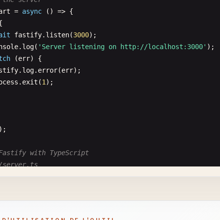
art
= 
async
() => {

{

ait
fastify
.
listen
(
3000
);

nsole
.
log
(
'Server listening on http://localhost:3000'
);

tch
(
err
) {

stify
.
log
.
error
(
err
);

ocess
.
exit
(
1
);

);

Fastify with TypeScript
/server.ts
fastifyTs
from
'fastify'
{ 
FastifyInstance
, 
FastifyRequest
, 
FastifyReply
} 
from
server
: 
FastifyInstance
= 
fastifyTs
({
