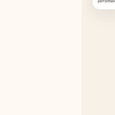
performanc
ag
  },

requ
};

const
type
prop
na
em
ag
  },

requ
};

// Rou
fastif
sche
de