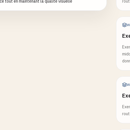
e tout en maintenant la qualité visuelle
rout
e
: { 
type
: 
'number'
, 
minimum
: 
0
, 
maximum
: 
150
}

ired
: [
'name'
, 
'email'
]

W
Ex
createUserSchema
= {

: 
'object'
,

Exem
erties
: {

midd
me
: { 
type
: 
'string'
, 
minLength
: 
1
},

donn
ail
: { 
type
: 
'string'
, 
format
: 
'email'
},

e
: { 
type
: 
'number'
, 
minimum
: 
0
, 
maximum
: 
150
}

W
ired
: [
'name'
, 
'email'
]

Ex
tes with validation
Exem
y
.
get
(
'/api/users'
, {

rout
ma
: {

scription
: 
'Get all users'
,
