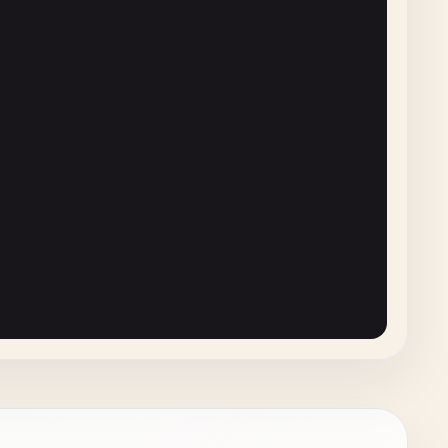
'fastify'
;
