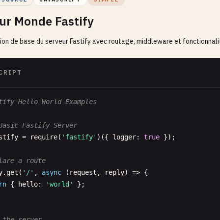
ur Monde Fastify
ion de base du serveur Fastify avec routage, middleware et fonctionnal
CRIPT
tify Hello World Examples
Basic Fastify Server
stify
= 
require
(
'fastify'
)({ 
logger
: 
true
});

lare a route
y
.
get
(
'/'
, 
async
(
request
, 
reply
) => {

rn
{ 
hello
: 
'world'
};

 the server