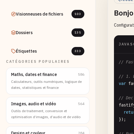
Bonjo
Visionneuses de fichiers
103
Configurat
Dossiers
135
JAVAS
Étiquettes
333
CATÉGORIES POPULAIRES
// Fas
Maths, dates et finance
586
// 1. 
Calculateurs, outils numériques, logique de
var
fa
dates, statistiques et finance
// Dec
Images, audio et vidéo
564
fastif
Outils de traitement, conversion et
retu
optimisation d’images, d’audio et de vidéo
});

Design et couleur
284
// Run