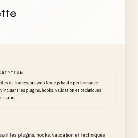
tte
Reply
) => {

CRIPTION
les du framework web Node.js haute performance
fy incluant les plugins, hooks, validation et techniques
imisation
astifyReply
) => {

t les plugins, hooks, validation et techniques