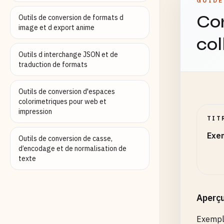
GUIDE
logg
Co
le
Outils de conversion de formats d
image et d export anime
pr
col
  },

});

Outils d interchange JSON et de
traduction de formats
// Def
server
Outils de conversion d'espaces
retu
colorimetriques pour web et
impression
me
TIT
ti
Exem
ve
Outils de conversion de casse,
};

d’encodage et de normalisation de
texte
});

server
retu
Aperç
st
Exemple
up