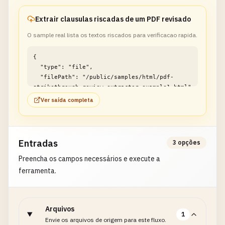
Extrair clausulas riscadas de um PDF revisado
O sample real lista os textos riscados para verificacao rapida.
{

  "type": "file",

  "filePath": "/public/samples/html/pdf-
strikethrough-review-extractor-example1.html"

}
Ver saída completa
Entradas
3 opções
Preencha os campos necessários e execute a
ferramenta.
Arquivos
1
Envie os arquivos de origem para este fluxo.