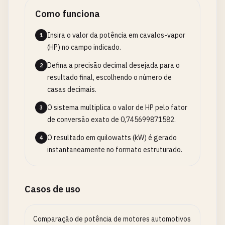
Como funciona
Insira o valor da potência em cavalos-vapor
1
(HP) no campo indicado.
Defina a precisão decimal desejada para o
2
resultado final, escolhendo o número de
casas decimais.
O sistema multiplica o valor de HP pelo fator
3
de conversão exato de 0,745699871582.
O resultado em quilowatts (kW) é gerado
4
instantaneamente no formato estruturado.
Casos de uso
Comparação de potência de motores automotivos