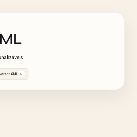
XML
nalizáveis
versor XML
5