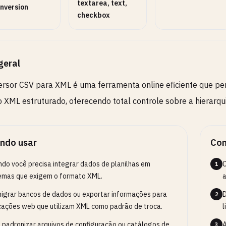
textarea, text,
nversion
checkbox
geral
rsor CSV para XML é uma ferramenta online eficiente que pe
 XML estruturado, oferecendo total controle sobre a hierarqui
ndo usar
Com
do você precisa integrar dados de planilhas em
C
1
emas que exigem o formato XML.
a
igrar bancos de dados ou exportar informações para
D
2
cações web que utilizam XML como padrão de troca.
l
 padronizar arquivos de configuração ou catálogos de
A
3