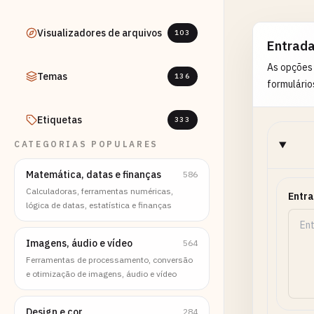
Visualizadores de arquivos
103
Entrad
As opções
Temas
136
formulário
Etiquetas
333
CATEGORIAS POPULARES
Matemática, datas e finanças
586
Calculadoras, ferramentas numéricas,
Entr
lógica de datas, estatística e finanças
Imagens, áudio e vídeo
564
Ferramentas de processamento, conversão
e otimização de imagens, áudio e vídeo
Design e cor
284