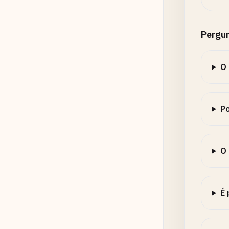
Pergu
O 
Po
O 
É 