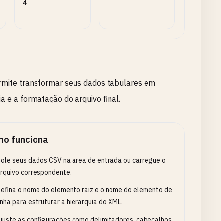
4
rmite transformar seus dados tabulares em
a e a formatação do arquivo final.
o funciona
ole seus dados CSV na área de entrada ou carregue o
rquivo correspondente.
efina o nome do elemento raiz e o nome do elemento de
inha para estruturar a hierarquia do XML.
juste as configurações como delimitadores, cabeçalhos