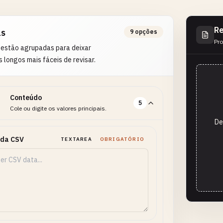
Re
as
9 opções
Pro
 estão agrupadas para deixar
s longos mais fáceis de revisar.
Conteúdo
5
Cole ou digite os valores principais.
De
ada CSV
TEXTAREA
OBRIGATÓRIO