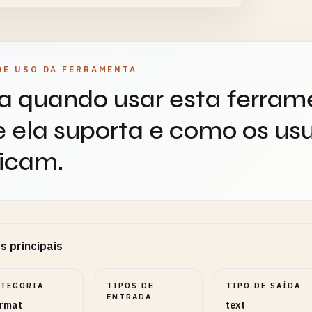
lternâncias
4
DE USO DA FERRAMENTA
tive ou desative comportamentos opcionais.
a quando usar esta ferram
 ela suporta e como os usu
icam.
s principais
ATEGORIA
TIPOS DE
TIPO DE SAÍDA
ENTRADA
rmat
text