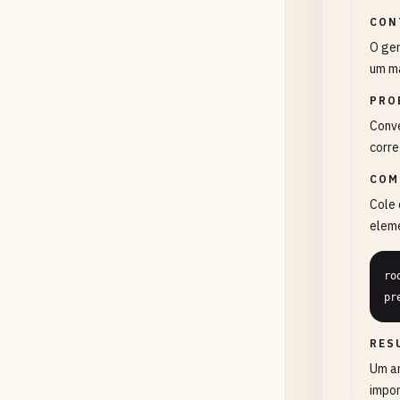
CON
O ger
um m
PRO
Conve
corre
COM
Cole 
eleme
ro
pr
RES
Um ar
impor