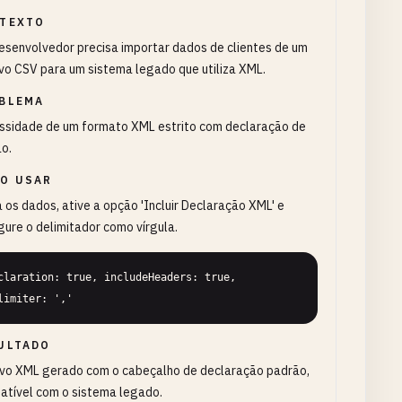
TEXTO
senvolvedor precisa importar dados de clientes de um
vo CSV para um sistema legado que utiliza XML.
BLEMA
ssidade de um formato XML estrito com declaração de
o.
O USAR
a os dados, ative a opção 'Incluir Declaração XML' e
gure o delimitador como vírgula.
claration: true, includeHeaders: true, 
limiter: ','
ULTADO
ivo XML gerado com o cabeçalho de declaração padrão,
atível com o sistema legado.