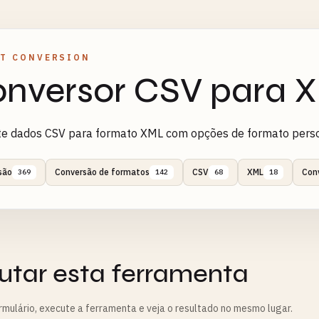
T CONVERSION
nversor CSV para 
te dados CSV para formato XML com opções de formato perso
são
Conversão de formatos
CSV
XML
Con
369
142
68
18
utar esta ferramenta
rmulário, execute a ferramenta e veja o resultado no mesmo lugar.