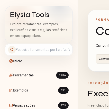
Elysia Tools
FORMA
Explore ferramentas, exemplos,
Co
explicações visuais e guias temáticos
em um espaço claro.
Conver
Conver
Início
Ferramentas
2706
EXECUÇÃO
Exemplos
Exec
591
Visualizações
Preencha o fo
379