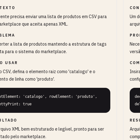
TEXTO
CON
ente precisa enviar uma lista de produtos em CSV para
Um de
arketplace que aceita apenas XML.
arqui
BLEMA
PRO
rter a lista de produtos mantendo a estrutura de tags
Nece
ta para o sistema do marketplace.
versã
O USAR
COM
o CSV, defina o elemento raiz como 'catalogo' e o
Insir
nto de linha como 'produto'.
confi
otElement: 'catalogo', rowElement: 'produto', 
de
ettyPrint: true
de
ULTADO
RES
quivo XML bem estruturado e legível, pronto para ser
Arqu
tado pelo marketplace.
comp