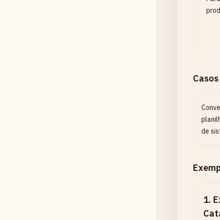
prod
Casos
Conve
plani
de si
Exemp
1
.
E
Cat