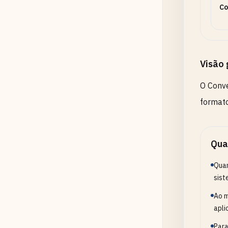
Co
Visão 
O Conve
formato
Qua
Quan
sist
Ao m
apli
Para