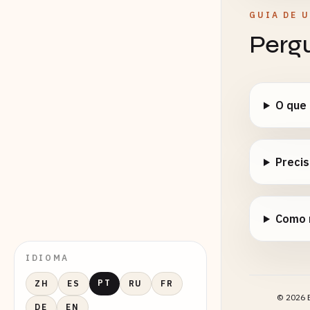
GUIA DE 
Perg
O que
Precis
Como 
IDIOMA
PT
ZH
ES
RU
FR
©
2026
E
DE
EN