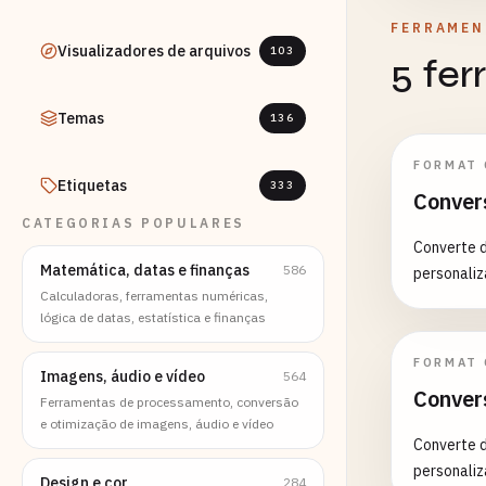
FERRAMEN
Visualizadores de arquivos
103
5 fe
Temas
136
FORMAT
Etiquetas
333
Conver
CATEGORIAS POPULARES
Converte 
Matemática, datas e finanças
586
personaliz
Calculadoras, ferramentas numéricas,
lógica de datas, estatística e finanças
FORMAT
Imagens, áudio e vídeo
564
Conver
Ferramentas de processamento, conversão
e otimização de imagens, áudio e vídeo
Converte 
personaliz
Design e cor
284