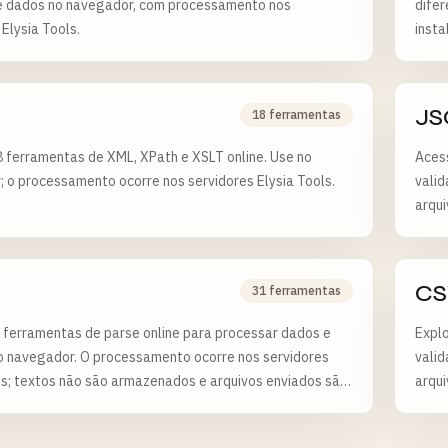
e dados no navegador, com processamento nos
difer
 Elysia Tools.
insta
JS
18 ferramentas
 ferramentas de XML, XPath e XSLT online. Use no
Acess
 o processamento ocorre nos servidores Elysia Tools.
vali
arqu
CS
31 ferramentas
 ferramentas de parse online para processar dados e
Explo
o navegador. O processamento ocorre nos servidores
vali
ls; textos não são armazenados e arquivos enviados são
arqu
após 6 horas.