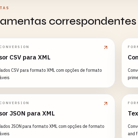
TAS
rramentas correspondentes
 CONVERSION
FOR
sor CSV para XML
Con
dados CSV para formato XML com opções de formato
Conve
áveis
prime
 CONVERSION
FOR
sor JSON para XML
Tex
dados JSON para formato XML com opções de formato
Conve
áveis
and f