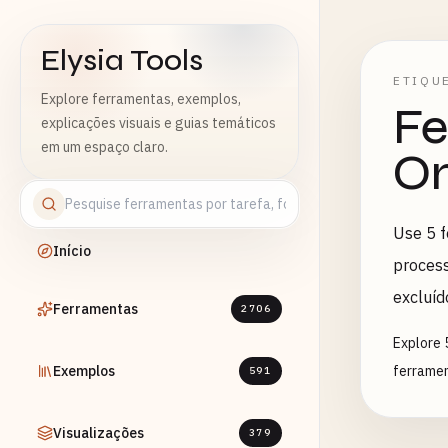
Elysia Tools
ETIQU
Explore ferramentas, exemplos,
Fe
explicações visuais e guias temáticos
em um espaço claro.
On
Use 5 f
Início
process
excluíd
Ferramentas
2706
Explore 
Exemplos
ferramen
591
Visualizações
379