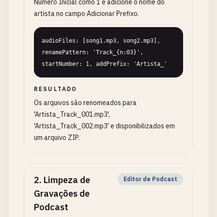
Número Inicial como 1 e adicione o nome do
artista no campo Adicionar Prefixo.
audioFiles: [song1.mp3, song2.mp3], 
renamePattern: 'Track_{n:03}', 
startNumber: 1, addPrefix: 'Artista_'
RESULTADO
Os arquivos são renomeados para
'Artista_Track_001.mp3',
'Artista_Track_002.mp3' e disponibilizados em
um arquivo ZIP.
2
.
Limpeza de
Editor de Podcast
Gravações de
Podcast