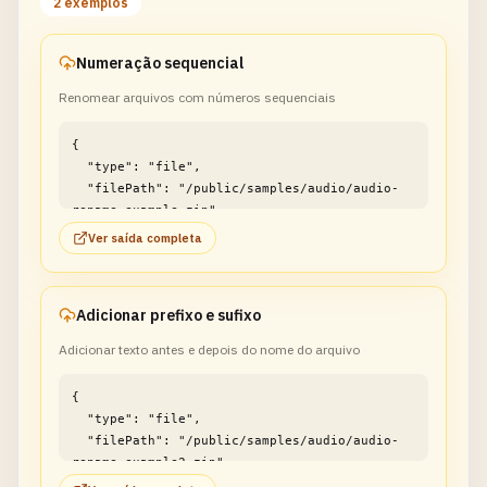
2 exemplos
Numeração sequencial
Renomear arquivos com números sequenciais
{

  "type": "file",

  "filePath": "/public/samples/audio/audio-
rename-example.zip"

}
Ver saída completa
Adicionar prefixo e sufixo
Adicionar texto antes e depois do nome do arquivo
{

  "type": "file",

  "filePath": "/public/samples/audio/audio-
rename-example2.zip"

}