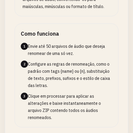
maiúsculas, minúsculas ou formato de título.
Como funciona
Envie até 50 arquivos de áudio que deseja
1
renomear de uma só vez.
Configure as regras de renomeação, como o
2
padrão com tags {name} ou {n}, substituição
de texto, prefixos, sufixos e o estilo de caixa
das letras.
Clique em processar para aplicar as
3
alterações e baixe instantaneamente o
arquivo ZIP contendo todos os áudios
renomeados.