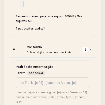
Tamanho máximo para cada arquivo: 100 MB
/
Máx.
arquivos: 50
Tipos aceitos: audio/*
Conteúdo
5
Cole ou digite os valores principais.
Padrão de Renomeação
TEXT
OPCIONAL
Use {name} para nome original, {n} para número, {n:03}
para número com zeros, {date}, {time}, {year}, {month},
{day}