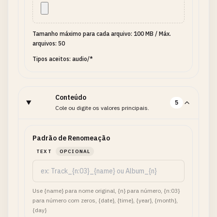
Tamanho máximo para cada arquivo: 100 MB
/
Máx.
arquivos: 50
Tipos aceitos: audio/*
Conteúdo
5
Cole ou digite os valores principais.
Padrão de Renomeação
TEXT
OPCIONAL
Use {name} para nome original, {n} para número, {n:03}
para número com zeros, {date}, {time}, {year}, {month},
{day}