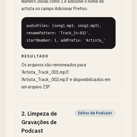
Número Inicial como 1 e adicione o nome do
artista no campo Adicionar Prefixo.
audioFiles: [song1.mp3, song2.mp3], 
renamePattern: 'Track_{n:03}', 
startNumber: 1, addPrefix: 'Artista_'
RESULTADO
Os arquivos são renomeados para
'Artista_Track_001.mp3',
'Artista_Track_002.mp3' e disponibilizados em
um arquivo ZIP.
2
.
Limpeza de
Editor de Podcast
Gravações de
Podcast