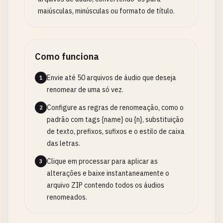
maiúsculas, minúsculas ou formato de título.
Como funciona
Envie até 50 arquivos de áudio que deseja
1
renomear de uma só vez.
Configure as regras de renomeação, como o
2
padrão com tags {name} ou {n}, substituição
de texto, prefixos, sufixos e o estilo de caixa
das letras.
Clique em processar para aplicar as
3
alterações e baixe instantaneamente o
arquivo ZIP contendo todos os áudios
renomeados.