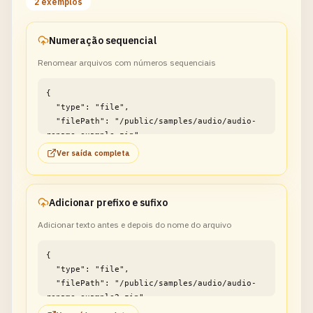
2 exemplos
Numeração sequencial
Renomear arquivos com números sequenciais
{

  "type": "file",

  "filePath": "/public/samples/audio/audio-
rename-example.zip"

}
Ver saída completa
Adicionar prefixo e sufixo
Adicionar texto antes e depois do nome do arquivo
{

  "type": "file",

  "filePath": "/public/samples/audio/audio-
rename-example2.zip"

}