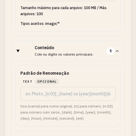
Tamanho máximo para cada arquivo: 100 MB
/
Máx.
arquivos: 100
Tipos aceitos: image/*
Conteúdo
5
Cole ou digite os valores principais.
Padrão de Renomeação
TEXT
OPCIONAL
Use {name} para nome original, {n} para número, {n:03}
para número com zeros, {date}, {time}, {year}, {month},
{day}, {hour}, {minute}, {second}, {ext}