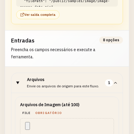
  "filePath": "/public/samples/image/image-
rename-date.zip"

}
Ver saída completa
Entradas
8 opções
Preencha os campos necessários e execute a
ferramenta.
Arquivos
1
Envie os arquivos de origem para este fluxo.
Arquivos de Imagem (até 100)
FILE
OBRIGATÓRIO