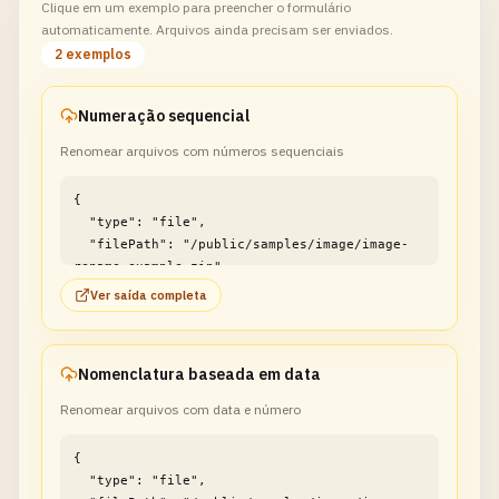
Clique em um exemplo para preencher o formulário
automaticamente. Arquivos ainda precisam ser enviados.
2 exemplos
Numeração sequencial
Renomear arquivos com números sequenciais
{

  "type": "file",

  "filePath": "/public/samples/image/image-
rename-example.zip"

}
Ver saída completa
Nomenclatura baseada em data
Renomear arquivos com data e número
{

  "type": "file",
