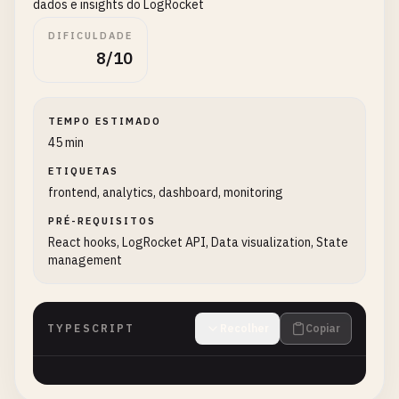
dados e insights do LogRocket
DIFICULDADE
8/10
TEMPO ESTIMADO
45 min
ETIQUETAS
frontend, analytics, dashboard, monitoring
PRÉ-REQUISITOS
React hooks, LogRocket API, Data visualization, State
management
TYPESCRIPT
Recolher
Copiar