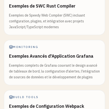
});

client
: {

"process"
,

Exemples de SWC Rust Compiler
overlay
: 
true
"Buffer"
,

// 11. Project Structure
}

"console"
,

Exemples de Speedy Web Compiler (SWC) incluant
my-rome-project
/
    },

"global"
configuration, plugins, et intégration avec projets
├── 
src
/
mode
: 
argv
.
mode
|| 
'development'
,

]

JavaScript/TypeScript modernes
│   ├── 
index
.
js
devtool
: 
isDevelopment
? 
'eval-source-map'
: 
  }

│   ├── 
utils
.
js
};

}

│   ├── 
types
.
ts
};

│   └── 
styles
.
css
MONITORING
// 3. Environment-Specific Configurations
├── 
tests
/
// 3. Vite Integration
// rome.production.json
Exemples Avancés d'Application Grafana
│   └── 
utils
.
test
.
js
// vite.config.js
{

├── 
public
/
import
{ 
defineConfig
} 
from
'vite'
"linter"
: {

Exemples complets de Grafana couvrant le design avancé
│   └── 
index
.
html
import
react
from
'@vitejs/plugin-react'
"rules"
: {

de tableaux de bord, la configuration d'alertes, l'intégration
├── 
rome
.
json
import
{ 
execSync
} 
from
'child_process'
;

"suspicious"
: {

de sources de données et le développement de plugins
├── .
romeignore
"noConsoleLog"
: 
"error"
,

├── 
package
.
json
// Custom Vite plugin for Rome integration
"noDebugger"
: 
"error"
└── 
README
.
md
function
romePlugin
() {

},

BUILD TOOLS
return
{

"correctness"
: {

// 12. Basic HTML File (public/index.html)
Exemples de Configuration Webpack
name
: 
'rome-plugin'
,

"noUnusedVariables"
: 
"error"