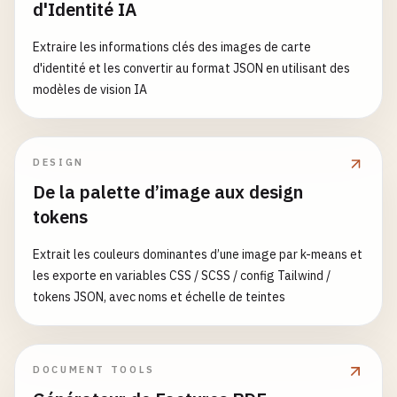
# IDE files
rules
: [

"third-party/**"
,

d'Identité IA
.
vscode
/
        {

"**/*.bundle.js"
.
idea
/
test
: 
/
\\.[
jt
]
sx
?
$
/
,

]

Extraire les informations clés des images de carte
exclude
: 
/
node_modules
/
,

  }

d'identité et les convertir au format JSON en utilisant des
# OS files
use
: {

}

modèles de vision IA
.
DS_Store
loader
: 
'builtin:swc-loader'
,

Thumbs
.
db
options
: {

// 2. Workspace Configuration for Monorepos
jsc
: {

// rome.json (Root)
DESIGN
# Logs
parser
: {

{

De la palette d’image aux design
*.
log
syntax
: 
'typescript'
,

"$schema"
: 
"https://json.schemastore.org/rome"
,

tokens
npm-debug
.
log
tsx
: 
true
,

"workspace"
: {

yarn-debug
.
log
decorators
: 
true
"enabled"
: 
true
Extrait les couleurs dominantes d’une image par k-means et
yarn-error
.
log
*

},

},

les exporte en variables CSS / SCSS / config Tailwind /
transform
: {

"files"
: {

tokens JSON, avec noms et échelle de teintes
# Runtime data
react
: {

"ignore"
: [

pids
runtime
: 
'automatic'
"node_modules/**"
,

*.
pid
}

"dist/**"
,

*.
seed
                },

"build/**"
,

DOCUMENT TOOLS
*.
pid
.
lock
target
: 
'es2020'
"*.d.ts"