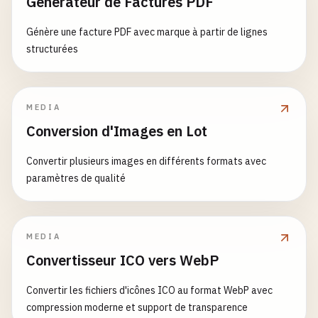
Générateur de Factures PDF
}

]

# Coverage directory used by tools like istanbul
            }

  }

Génère une facture PDF avec marque à partir de lignes
coverage
/
          }

}

structurées
        },

# Temporary folders
        {

// packages/frontend/rome.json
tmp
/
test
: 
/
\\.
css$
/
i
,

{

MEDIA
temp
/
type
: 
'asset/resource'
"$schema"
: 
"https://json.schemastore.org/rome"
,

}

Conversion d'Images en Lot
"extends"
: 
"../rome.json"
,

// 10. Example Test File (tests/utils.test.js)
      ]

"linter"
: {

import
{ 
calculateTotal
, 
formatCurrency
, 
debounce
Convertir plusieurs images en différents formats avec
    },

"rules"
: {

paramètres de qualité
resolve
: {

"style"
: {

describe
(
'Utils'
, () => {

extensions
: [
'.js'
, 
'.jsx'
, 
'.ts'
, 
'.tsx'
],

"noVar"
: 
"off"
const
products
= [

alias
: {

}

    { 
id
: 
1
, 
name
: 
'Laptop'
, 
price
: 
999.99
},

'@'
: 
path
.
resolve
(
__dirname
, 
'src'
)

    }

MEDIA
    { 
id
: 
2
, 
name
: 
'Mouse'
, 
price
: 
29.99
}

      }

  },

Convertisseur ICO vers WebP
  ];

    },

"javascript"
: {

plugins
: [

"globals"
: [

Convertir les fichiers d'icônes ICO au format WebP avec
test
(
'calculateTotal should sum product prices 
      {

"window"
,

compression moderne et support de transparence
const
total
= 
calculateTotal
(
products
);

apply
: (
compiler
) => {

"document"
,
