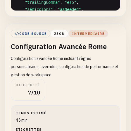
"trailingComma"
: 
"es5"
,

"semicolons"
: 
"asNeeded"
,

"arrowParentheses"
: 
"asNeeded"
,

"bracketSpacing"
: 
true
,

"bracketSameLine"
: 
false
,

CODE SOURCE
JSON
INTERMÉDIAIRE
"jsxQuoteStyle"
: 
"double"
,

Configuration Avancée Rome
"quoteProperties"
: 
"preserve"
},

Configuration avancée Rome incluant règles
"linter"
: {

"enabled"
: 
true
,

personnalisées, overrides, configuration de performance et
"rules"
: {

gestion de workspace
"recommended"
: 
true
DIFFICULTÉ
}

7/10
  },

"javascript"
: {

"formatter"
: {

TEMPS ESTIMÉ
"quoteStyle"
: 
"single"
,

45 min
"jsxQuoteStyle"
: 
"double"
,

"quoteProperties"
: 
"asNeeded"
,

ÉTIQUETTES