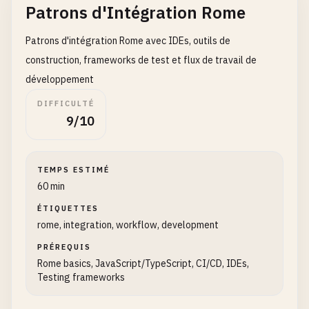
{

Patrons d'Intégration Rome
  },

"name"
: 
"my-rome-project"
,

"linter"
: {

"version"
: 
"1.0.0"
,

Patrons d'intégration Rome avec IDEs, outils de
"enabled"
: 
true
,

"scripts"
: {

"rules"
: {

construction, frameworks de test et flux de travail de
"lint"
: 
"rome check"
,

"recommended"
: 
true
,

développement
"lint:fix"
: 
"rome check --apply"
,

// Custom rule configurations
DIFFICULTÉ
"format"
: 
"rome format"
,

"complexity"
: {

9/10
"format:write"
: 
"rome format --write"
,

"noExtraBooleanCast"
: 
"error"
,

"ci"
: 
"rome ci"
,

"noMultipleSpacesInRegularExpressionLiter
"benchmark"
: 
"rome ci --max-diagnostics 50"
"noUselessCatch"
: 
"error"
,

TEMPS ESTIMÉ
},

"noWith"
: 
"error"
60 min
"devDependencies"
: {

},

"rome"
: 
"^12.1.0"
"correctness"
: {

ÉTIQUETTES
}

"noUnusedVariables"
: 
"error"
,

rome, integration, workflow, development
}

"noUndeclaredVariables"
: 
"error"
,

PRÉREQUIS
"noUnreachable"
: 
"error"
,

Rome basics, JavaScript/TypeScript, CI/CD, IDEs,
// 5. Example JavaScript File (src/index.js)
"noUnreachableSuper"
: 
"error"
,

Testing frameworks
import
{ 
calculateTotal
} 
from
'./utils.js'
"noConstantCondition"
: 
"warn"
import
'./styles.css'
;

},
