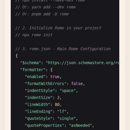
// npm install --save-dev rome
// Or: yarn add --dev rome
// Or: pnpm add -D rome
// 2. Initialize Rome in your project
// npx rome init
// 3. rome.json - Main Rome Configuration
{

"$schema"
: 
"https://json.schemastore.org/rome"
,

"formatter"
: {

"enabled"
: 
true
,

"formatWithErrors"
: 
false
,

"indentStyle"
: 
"space"
,

"indentSize"
: 
2
,

"lineWidth"
: 
80
,

"lineEnding"
: 
"lf"
,

"quoteStyle"
: 
"single"
,

"quoteProperties"
: 
"asNeeded"
,
