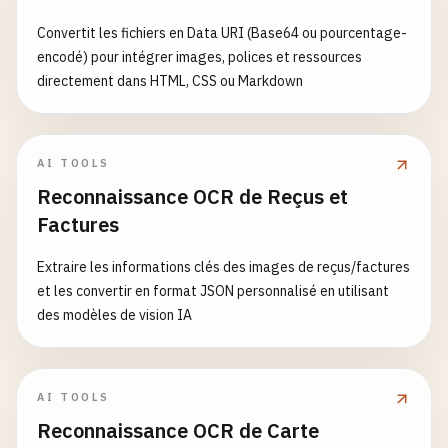
margin-top
: 
16
px
;

"indentSize"
: 
2
,

Convertit les fichiers en Data URI (Base64 ou pourcentage-
text-align
: 
right
;

// Run Rome check in background
"lineWidth"
: 
80
encodé) pour intégrer images, polices et ressources
}

const
romeProcess
= 
require
(
'child_process'
).
}

directement dans HTML, CSS ou Markdown
stdio
: 
'inherit'
,

  },

// 9. Rome Ignore File (.romeignore)
detached
: 
true
"files"
: {

# Build outputs
});

"include"
: [
"src/**/*"
, 
"tests/**/*"
],

dist
/
"exclude"
: [

AI TOOLS
build
/
romeProcess
.
unref
();

"node_modules/**"
,

Reconnaissance OCR de Reçus et
out
/
  }

"dist/**"
,

Factures
"build/**"
,

# Dependencies
return
{

"coverage/**"
,

Extraire les informations clés des images de reçus/factures
node_modules
/
entry
: 
'./src/index.js'
,

"*.min.js"
,

et les convertir en format JSON personnalisé en utilisant
output
: {

"*.min.css"
,

des modèles de vision IA
# Environment files
filename
: 
'bundle.js'
,

"src/generated/**"
,

.
env
path
: 
path
.
resolve
(
__dirname
, 
'dist'
),

"**/*.d.ts"
.
env
.
local
clean
: 
true
],

AI TOOLS
.
env
.*.
local
},

"ignore"
: [

Reconnaissance OCR de Carte
module
: {

"vendor/**"
,
