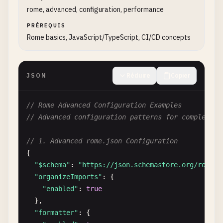
"trailingComma"
: 
"es5"
,

rome, advanced, configuration, performance
"semicolons"
: 
"asNeeded"
,

PRÉREQUIS
"arrowParentheses"
: 
"asNeeded"
,

Rome basics, JavaScript/TypeScript, CI/CD concepts
"bracketSpacing"
: 
true
,

"bracketSameLine"
: 
false
}

JSON
Réduire
Copier
  },

"typescript"
: {

"formatter"
: {

// Rome Advanced Configuration Examples
"quoteStyle"
: 
"single"
,

// Advanced configuration patterns for complex pr
"jsxQuoteStyle"
: 
"double"
,

"quoteProperties"
: 
"asNeeded"
,

// 1. Advanced rome.json Configuration
"trailingComma"
: 
"es5"
,

{

"semicolons"
: 
"asNeeded"
,

"$schema"
: 
"https://json.schemastore.org/rome"
,

"arrowParentheses"
: 
"asNeeded"
,

"organizeImports"
: {

"bracketSpacing"
: 
true
,

"enabled"
: 
true
"bracketSameLine"
: 
false
},

}

"formatter"
: {
