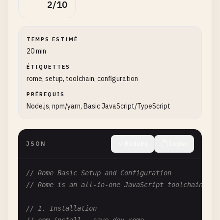
2/10
TEMPS ESTIMÉ
20 min
ÉTIQUETTES
rome, setup, toolchain, configuration
PRÉREQUIS
Node.js, npm/yarn, Basic JavaScript/TypeScript
JSON
Réduire
Copier
// Rome Basic Setup and Configuration
// Rome is an all-in-one JavaScript toolchain
// 1. Installation