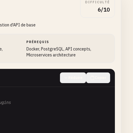
DIFFICULTÉ
6/10
estion d'API de base
PRÉREQUIS
e,
Docker, PostgreSQL, API concepts,
Microservices architecture
Réduire
Copier
ugins