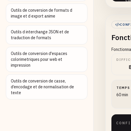
co
en
Outils de conversion de formats d
image et d export anime
CONF
Outils d interchange JSON et de
Fonct
traduction de formats
Fonctionna
de
Outils de conversion d'espaces
      
colorimetriques pour web et
DIFFIC
ne
impression
      
Outils de conversion de casse,
kong
d’encodage et de normalisation de
TEMPS
im
texte
60 min
re
en
CONFI