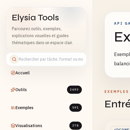
Elysia Tools
API G
Parcourez outils, exemples,
Ex
explications visuelles et guides
thématiques dans un espace clair.
Exemple
balanci
Accueil
Outils
2693
EXEMPLES
Entré
Exemples
591
Visualisations
378
CONF