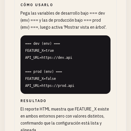
CÓMO USARLO
Pega las variables de desarrollo bajo === dev
(env) === y las de producción bajo === prod
(env) ===, luego activa 'Mostrar vista en árbol'.
=== dev (env) ===

FEATURE_X=true

API_URL=https://dev.api

=== prod (env) ===

FEATURE_X=false

API_URL=https://prod.api
RESULTADO
El reporte HTML muestra que FEATURE_X existe
en ambos entornos pero con valores distintos,
confirmando que la configuración está lista y
alineada.