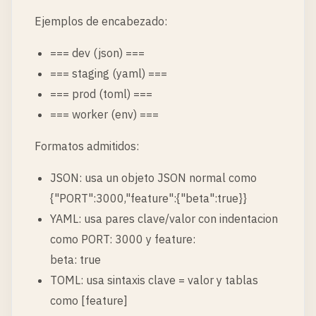
Ejemplos de encabezado:
=== dev (json) ===
=== staging (yaml) ===
=== prod (toml) ===
=== worker (env) ===
Formatos admitidos:
JSON: usa un objeto JSON normal como
{"PORT":3000,"feature":{"beta":true}}
YAML: usa pares clave/valor con indentacion
como PORT: 3000 y feature:
beta: true
TOML: usa sintaxis clave = valor y tablas
como [feature]