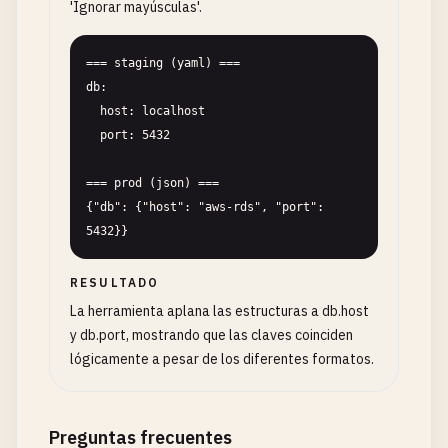
'Ignorar mayúsculas'.
=== staging (yaml) ===

db:

  host: localhost

  port: 5432

=== prod (json) ===

{"db": {"host": "aws-rds", "port": 
5432}}
RESULTADO
La herramienta aplana las estructuras a db.host
y db.port, mostrando que las claves coinciden
lógicamente a pesar de los diferentes formatos.
Preguntas frecuentes