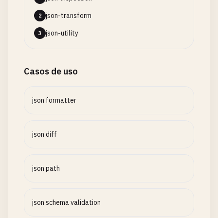
json-transform
2
json-utility
3
Casos de uso
json formatter
json diff
json path
json schema validation