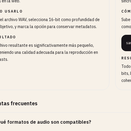
 en la web.
sincr
O USARLO
CÓM
el archivo WAV, selecciona 16-bit como profundidad de
Sube 
objetivo, y marca la opción para conservar metadatos.
como 
ULTADO
sa
chivo resultante es significativamente más pequeño,
niendo una calidad adecuada para la reproducción en
RES
asts.
Todos
bits,
cohe
tas frecuentes
ué formatos de audio son compatibles?