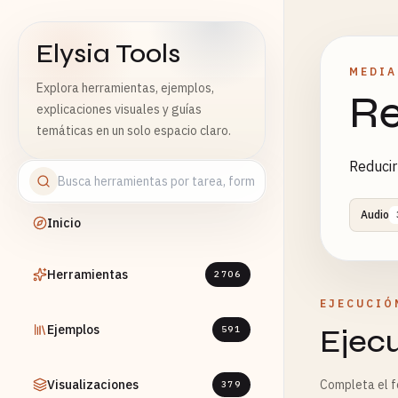
Elysia Tools
MEDIA
Explora herramientas, ejemplos,
Re
explicaciones visuales y guías
temáticas en un solo espacio claro.
Reducir 
Audio
Inicio
Herramientas
2706
EJECUCIÓ
Ejemplos
Ejec
591
Visualizaciones
Completa el fo
379