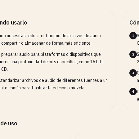
ndo usarlo
Cóm
do necesitas reducir el tamaño de archivos de audio
S
1
 compartir o almacenar de forma más eficiente.
 preparar audio para plataformas o dispositivos que
S
2
ieren una profundidad de bits específica, como 16 bits
2
 CD.
O
3
standarizar archivos de audio de diferentes fuentes a un
m
ato común para facilitar la edición o mezcla.
L
4
a
 de uso