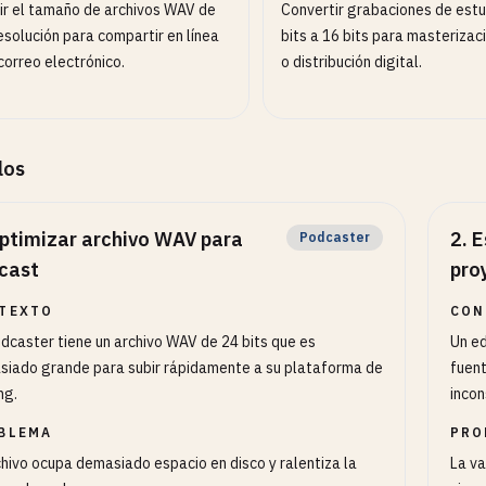
ir el tamaño de archivos WAV de
Convertir grabaciones de estu
esolución para compartir en línea
bits a 16 bits para masterizac
correo electrónico.
o distribución digital.
los
ptimizar archivo WAV para
2
.
E
Podcaster
cast
pro
TEXTO
CON
dcaster tiene un archivo WAV de 24 bits que es
Un ed
iado grande para subir rápidamente a su plataforma de
fuent
ng.
incon
BLEMA
PRO
chivo ocupa demasiado espacio en disco y ralentiza la
La va