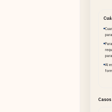
Cuá
Cuan
para
Para
requ
para
Al e
form
Casos