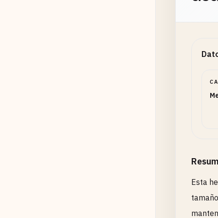
Dato
C
Me
Resum
Esta he
tamaño 
manteni