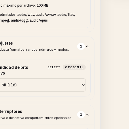
o máximo por archivo: 100 MB
admitidos: audio/wav, audio/x-wav, audio/flac,
mpeg, audio/ogg, audio/opus
Ajustes
1
Ajusta formatos, rangos, números y modos.
ndidad de bits
SELECT
OPCIONAL
ivo
terruptores
1
tiva o desactiva comportamientos opcionales.