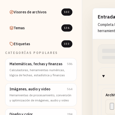
Visores de archivos
103
Entrad
Completa l
Temas
136
herramient
Etiquetas
333
CATEGORÍAS POPULARES
Matemáticas, fechas y finanzas
586
Calculadoras, herramientas numéricas,
lógica de fechas, estadística y finanzas
Imágenes, audio y video
564
Archi
Herramientas de procesamiento, conversión
y optimización de imágenes, audio y video
Diseño y color
284