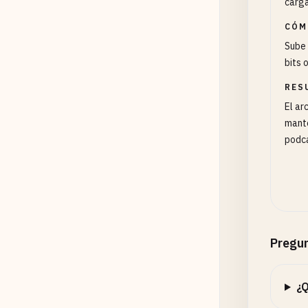
carga
CÓM
Sube 
bits 
RES
El ar
mante
podc
Pregun
¿Q