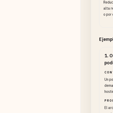
Reduc
alta r
o por 
Ejemp
1
.
O
pod
CON
Un po
demas
hosti
PRO
El ar