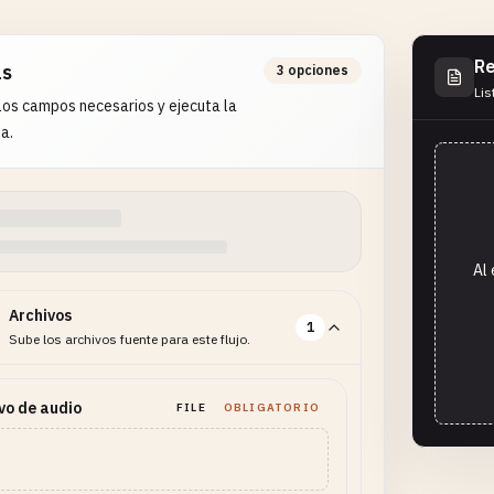
Re
as
3 opciones
Lis
os campos necesarios y ejecuta la
a.
Al 
Archivos
1
Sube los archivos fuente para este flujo.
vo de audio
FILE
OBLIGATORIO