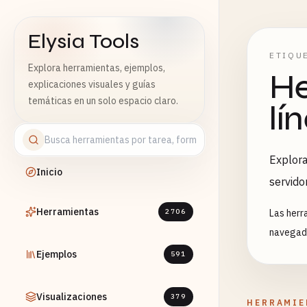
Elysia Tools
ETIQU
Explora herramientas, ejemplos,
He
explicaciones visuales y guías
temáticas en un solo espacio claro.
lí
Explora
Inicio
servido
Herramientas
2706
Las herr
navegado
Ejemplos
591
Visualizaciones
379
HERRAMIE