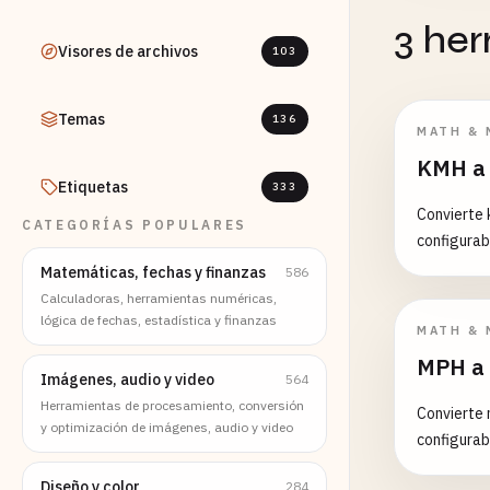
3 he
Visores de archivos
103
Temas
136
MATH & 
KMH a
Etiquetas
333
Convierte 
CATEGORÍAS POPULARES
configurab
Matemáticas, fechas y finanzas
586
Calculadoras, herramientas numéricas,
lógica de fechas, estadística y finanzas
MATH & 
MPH a 
Imágenes, audio y video
564
Herramientas de procesamiento, conversión
Convierte 
y optimización de imágenes, audio y video
configurab
Diseño y color
284