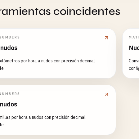
rramientas coincidentes
NUMBERS
MAT
 nudos
Nud
kilómetros por hora a nudos con precisión decimal
Convi
le
confi
NUMBERS
nudos
millas por hora a nudos con precisión decimal
le