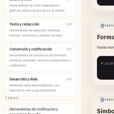
Herramientas de color, maquetación,
gráficos, estilo visual y apoyo al diseño
Texto y redacción
203
TEXT
Herramientas de redacción, limpieza,
Forma
formato, extracción y análisis de texto
Varias mon
Conversión y codificación
167
Herramientas de conversión de formatos,
archivos, unidades, archivos comprimidos y
PLAIN
codificación
Desarrollo y Web
165
Utilidades para desarrolladores, red,
depuración web y automatización
TEMAS
TEXT
Herramientas de codificacion y
Símbo