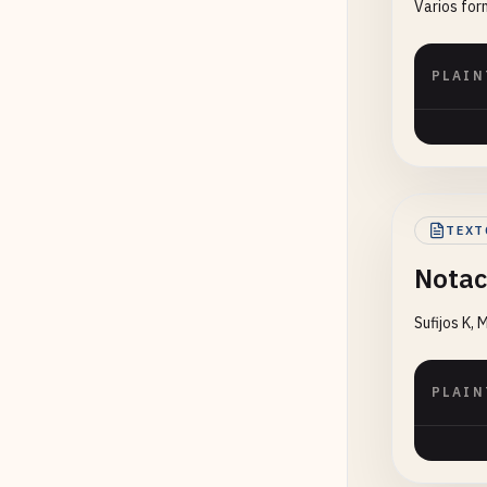
Varios for
PLAIN
TEXT
Notac
Sufijos K, 
PLAIN