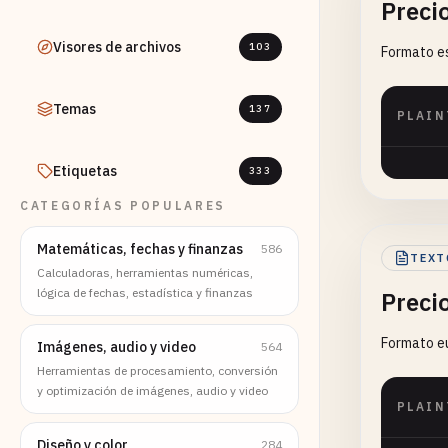
Preci
Visores de archivos
103
Formato es
Temas
137
PLAIN
Etiquetas
333
CATEGORÍAS POPULARES
Matemáticas, fechas y finanzas
586
TEXT
Calculadoras, herramientas numéricas,
lógica de fechas, estadística y finanzas
Preci
Formato e
Imágenes, audio y video
564
Herramientas de procesamiento, conversión
y optimización de imágenes, audio y video
PLAIN
Diseño y color
284