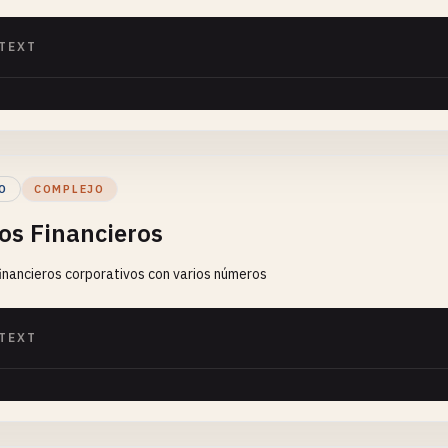
TEXT
O
COMPLEJO
os Financieros
inancieros corporativos con varios números
TEXT