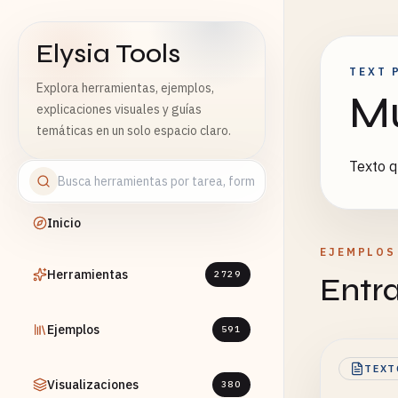
Elysia Tools
TEXT 
Explora herramientas, ejemplos,
Mu
explicaciones visuales y guías
temáticas en un solo espacio claro.
Texto q
Inicio
EJEMPLOS
Herramientas
2729
Entr
Ejemplos
591
TEXT
Visualizaciones
380