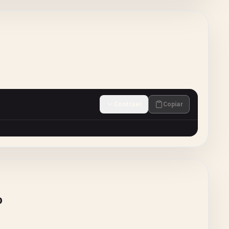
Contraer
Copiar
o