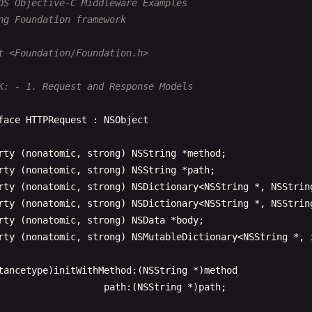
OS Objective-C Middleware Examples
Log
(@
"Path: %@"
, 
path
);

ng Foundation framework
turn
path
;

t <Foundation/Foundation.h>
ictionary
*)
getQueryParameters
:(
NSString
*)
urlString
{

K: - 1. Request and Response Models
URL
*
url
= [
NSURL
URLWithString
:
urlString
];

String
*
query
= 
url
.
query
;

face
HTTPRequest
: 
NSObject
(!
query
) {

rty
(
nonatomic
, 
strong
) 
NSString
*
method
;

return
@{};

rty
(
nonatomic
, 
strong
) 
NSString
*
path
;

rty
(
nonatomic
, 
strong
) 
NSDictionary
<
NSString
*, 
NSStrin
rty
(
nonatomic
, 
strong
) 
NSDictionary
<
NSString
*, 
NSStrin
MutableDictionary
*
parameters
= [
NSMutableDictionary
dic
rty
(
nonatomic
, 
strong
) 
NSData
*
body
;

Array
*
pairs
= [
query
componentsSeparatedByString
:@
"&"
];

rty
(
nonatomic
, 
strong
) 
NSMutableDictionary
<
NSString
*, 
r
(
NSString
*
pair
in
pairs
) {

tancetype
)
initWithMethod
:(
NSString
*)
method
NSArray
*
keyValue
= [
pair
componentsSeparatedByString
:
path
:(
NSString
*)
path
;

if
(
keyValue
.
count
== 
2
) {
