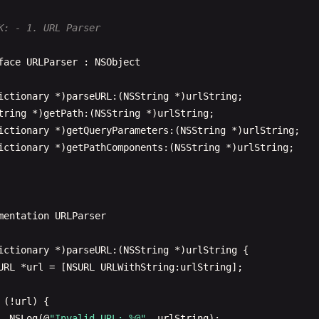
K: - 1. URL Parser
face
URLParser
: 
NSObject
ictionary
*)
parseURL
:(
NSString
*)
urlString
;

tring
*)
getPath
:(
NSString
*)
urlString
;

ictionary
*)
getQueryParameters
:(
NSString
*)
urlString
;

ictionary
*)
getPathComponents
:(
NSString
*)
urlString
;

mentation
URLParser
ictionary
*)
parseURL
:(
NSString
*)
urlString
{

URL
*
url
= [
NSURL
URLWithString
:
urlString
];

(!
url
) {

NSLog
(@
"Invalid URL: %@"
, 
urlString
);
