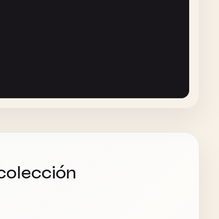
@
"self != ''"
];

ngPredicate
:
predicate
];

ary
];

colección