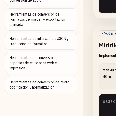
conversion de audio
    }

Herramientas de conversion de
formatos de imagen y exportacion
animada
NS
re
CÓDI
re
Herramientas de intercambio JSON y
Middl
re
traduccion de formatos
re
Implementa
re
Herramientas de conversion de
re
espacios de color para web e
impresion
TIEMP
NS
40 min
re
Herramientas de conversión de texto,
}

codificación y normalización
+ (
NSS
OBJEC
NS
NS