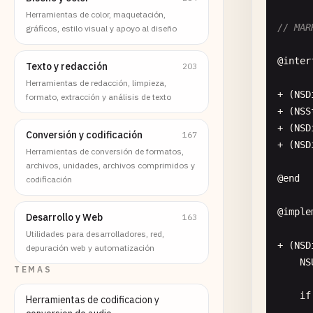
Herramientas de color, maquetación,
// MAR
gráficos, estilo visual y apoyo al diseño
@
inter
Texto y redacción
203
Herramientas de redacción, limpieza,
+ (
NSD
formato, extracción y análisis de texto
+ (
NSS
+ (
NSD
Conversión y codificación
167
+ (
NSD
Herramientas de conversión de formatos,
archivos, unidades, archivos comprimidos y
@
end
codificación
@
imple
Desarrollo y Web
163
Utilidades para desarrolladores, red,
+ (
NSD
depuración web y automatización
NS
TEMAS
if
Herramientas de codificacion y