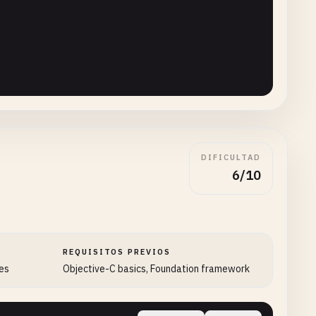
centEncoding
];



DIFICULTAD
opy
];

6/10
REQUISITOS PREVIOS
les
Objective-C basics, Foundation framework