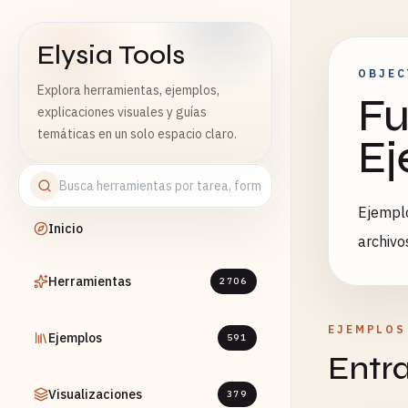
Elysia Tools
OBJEC
Explora herramientas, ejemplos,
Fu
explicaciones visuales y guías
temáticas en un solo espacio claro.
Ej
Ejemplo
Inicio
archivo
Herramientas
2706
EJEMPLOS
Ejemplos
591
Entr
Visualizaciones
379