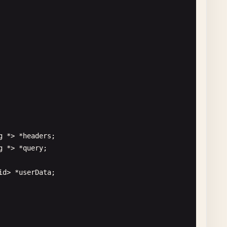
g
*> *
headers
;

g
*> *
query
;

tionary
];

id
> *
userData
;

@
"="
];
