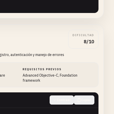
ary
];

DIFICULTAD
8/10
istro, autenticación y manejo de errores
REQUISITOS PREVIOS
ware
Advanced Objective-C, Foundation
framework
Contraer
Copiar