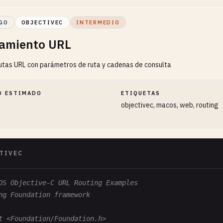
GO
OBJECTIVEC
INTERMEDIO
amiento URL
utas URL con parámetros de ruta y cadenas de consulta
O ESTIMADO
ETIQUETAS
objectivec, macos, web, routing
TIVEC
OS Objective-C URL Routing Examples
ng Foundation framework
t <Foundation/Foundation.h>