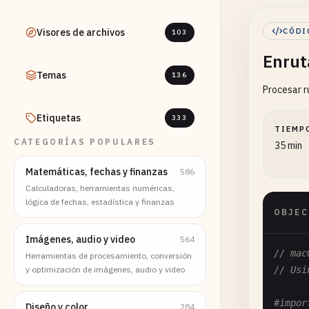
Visores de archivos
CÓDI
103
Enrut
Temas
136
Procesar r
Etiquetas
333
TIEMP
CATEGORÍAS POPULARES
35 min
Matemáticas, fechas y finanzas
586
Calculadoras, herramientas numéricas,
lógica de fechas, estadística y finanzas
OBJEC
Imágenes, audio y video
564
// mac
Herramientas de procesamiento, conversión
y optimización de imágenes, audio y video
// Usi
#impor
Diseño y color
284