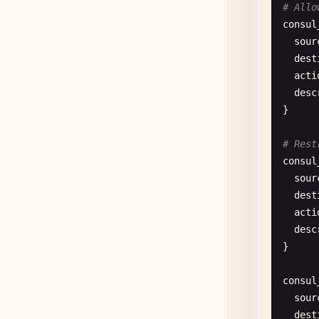
# Allo
"ser
consul
"boo
sour
"ui_
dest
"e
acti
},

desc
"bin
}

"cli
"adv
# Rest
"ret
consul
"p
sour
],

dest
"con
acti
"e
desc
},

}

"por
"h
consul
"h
sour
"d
dest
"s