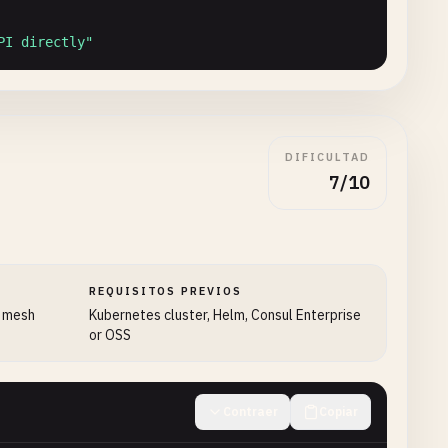
PI directly"
DIFICULTAD
7/10
REQUISITOS PREVIOS
e mesh
Kubernetes cluster, Helm, Consul Enterprise
or OSS
tly"
Contraer
Copiar