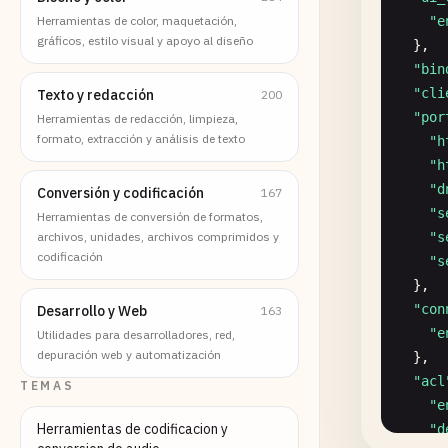
Herramientas de color, maquetación,
"e
gráficos, estilo visual y apoyo al diseño
},

"bin
"cli
Texto y redacción
200
"por
Herramientas de redacción, limpieza,
formato, extracción y análisis de texto
"h
"h
"d
Conversión y codificación
167
"s
Herramientas de conversión de formatos,
archivos, unidades, archivos comprimidos y
"s
codificación
"s
},

"con
Desarrollo y Web
163
"e
Utilidades para desarrolladores, red,
depuración web y automatización
},

"acl
TEMAS
"e
Herramientas de codificacion y
"d