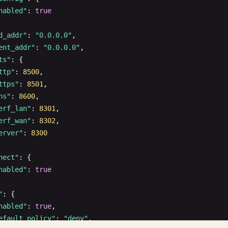
nabled"
: 
true
d_addr"
: 
"0.0.0.0"
,

ent_addr"
: 
"0.0.0.0"
,

ts"
: {

ttp"
: 
8500
,

ttps"
: 
8501
,

ns"
: 
8600
,

erf_lan"
: 
8301
,

erf_wan"
: 
8302
,

erver"
: 
8300
nect"
: {

nabled"
: 
true
"
: {

nabled"
: 
true
,

efault_policy"
: 
"deny"
,
