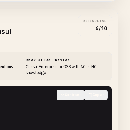
DIFICULTAD
6/10
nsul
REQUISITOS PREVIOS
tentions
Consul Enterprise or OSS with ACLs, HCL
knowledge
Contraer
Copiar