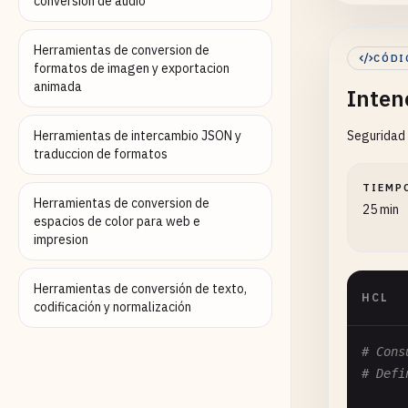
conversion de audio
"d
},

"aut
Herramientas de conversion de
CÓDI
formatos de imagen y exportacion
"c
animada
Inten
"l
"m
Herramientas de intercambio JSON y
Seguridad 
"s
traduccion de formatos
"e
"d
TIEMP
"u
Herramientas de conversion de
25 min
espacios de color para web e
}

impresion
}

Herramientas de conversión de texto,
# Cons
HCL
codificación y normalización
{

"nod
# Cons
"dat
# Defi
"dat
"log