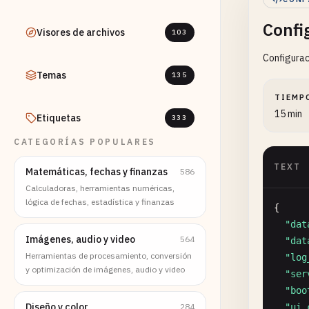
Confi
Visores de archivos
103
Configurac
Temas
135
TIEMP
15 min
Etiquetas
333
CATEGORÍAS POPULARES
TEXT
Matemáticas, fechas y finanzas
586
Calculadoras, herramientas numéricas,
lógica de fechas, estadística y finanzas
{

"dat
Imágenes, audio y video
564
"dat
Herramientas de procesamiento, conversión
"log
y optimización de imágenes, audio y video
"ser
"boo
Diseño y color
284
"ui_