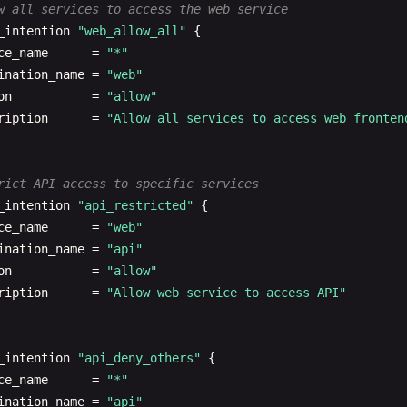
w all services to access the web service
ver"
: 
true
,

_intention
"web_allow_all"
{

tstrap_expect"
: 
1
,

ce_name
= 
"*"
config"
: {

ination_name
= 
"web"
nabled"
: 
true
on
= 
"allow"
ription
= 
"Allow all services to access web fronten
d_addr"
: 
"0.0.0.0"
,

ent_addr"
: 
"0.0.0.0"
,

ertise_addr"
: 
"{{GetInterfaceIP \"eth0\"}}"
,

rict API access to specific services
ry_join"
: [

_intention
"api_restricted"
{

rovider=aws tag_key=consul tag_value=server"
ce_name
= 
"web"
ination_name
= 
"api"
nect"
: {

on
= 
"allow"
nabled"
: 
true
ription
= 
"Allow web service to access API"
ts"
: {

ttp"
: 
8500
,

_intention
"api_deny_others"
{

ttps"
: 
8501
,

ce_name
= 
"*"
ns"
: 
8600
,

ination_name
= 
"api"
erf_lan"
: 
8301
,
