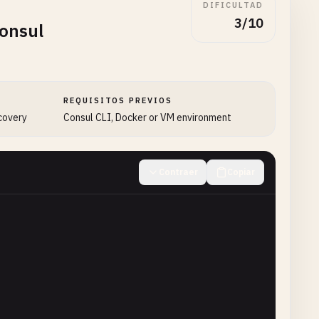
DIFICULTAD
3/10
Consul
REQUISITOS PREVIOS
scovery
Consul CLI, Docker or VM environment
Contraer
Copiar