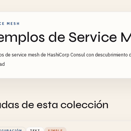
CE MESH
emplos de Service 
s de service mesh de HashiCorp Consul con descubrimiento de 
dad
adas de esta colección
IGURACIÓN
TEXT
SIMPLE