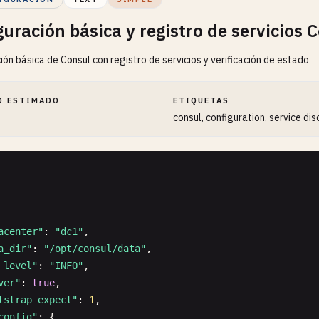
guración básica y registro de servicios 
ión básica de Consul con registro de servicios y verificación de estado
O ESTIMADO
ETIQUETAS
consul, configuration, service di
acenter"
: 
"dc1"
,

a_dir"
: 
"/opt/consul/data"
,

_level"
: 
"INFO"
,

ver"
: 
true
,

tstrap_expect"
: 
1
,

config"
: {
