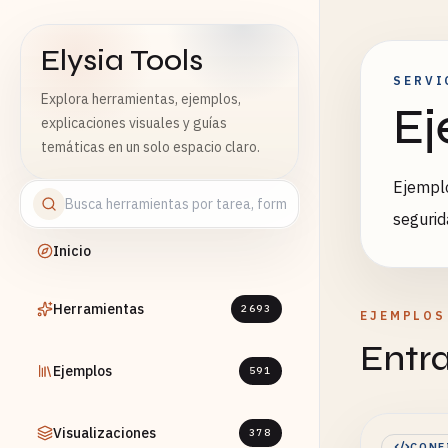
Elysia Tools
SERVI
Explora herramientas, ejemplos,
Ej
explicaciones visuales y guías
temáticas en un solo espacio claro.
Ejemplo
seguri
Inicio
Herramientas
2693
EJEMPLOS
Entr
Ejemplos
591
Visualizaciones
378
CONF