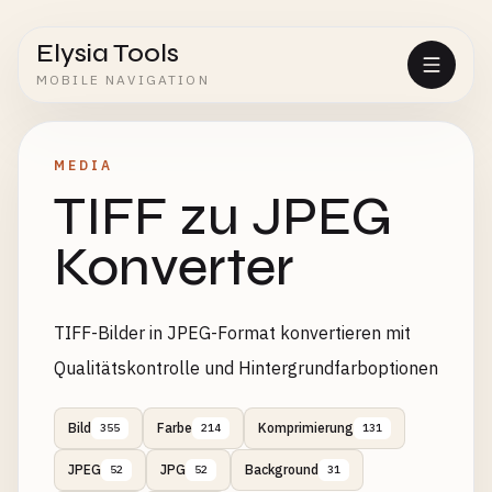
Elysia Tools
MOBILE NAVIGATION
MEDIA
TIFF zu JPEG
Konverter
TIFF-Bilder in JPEG-Format konvertieren mit
Qualitätskontrolle und Hintergrundfarboptionen
Bild
Farbe
Komprimierung
355
214
131
JPEG
JPG
Background
52
52
31