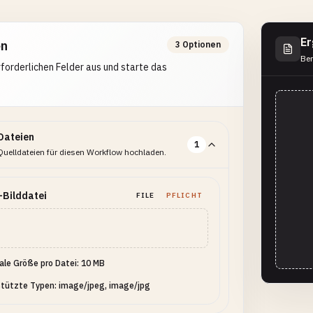
Er
en
3 Optionen
Ber
erforderlichen Felder aus und starte das
Dateien
1
Quelldateien für diesen Workflow hochladen.
-Bilddatei
FILE
PFLICHT
le Größe pro Datei: 10 MB
tützte Typen: image/jpeg, image/jpg