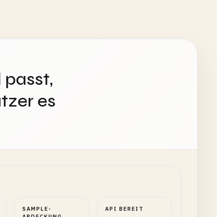
 passt,
tzer es
SAMPLE-
API BEREIT
ABDECKUNG