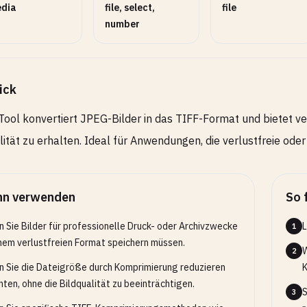
dia
file, select,
file
number
ick
Tool konvertiert JPEG-Bilder in das TIFF-Format und bietet 
lität zu erhalten. Ideal für Anwendungen, die verlustfreie oder
n verwenden
So 
 Sie Bilder für professionelle Druck- oder Archivzwecke
L
1
inem verlustfreien Format speichern müssen.
W
2
 Sie die Dateigröße durch Komprimierung reduzieren
K
ten, ohne die Bildqualität zu beeinträchtigen.
S
3