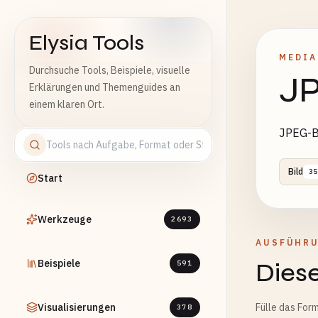
Elysia Tools
MEDIA
Durchsuche Tools, Beispiele, visuelle
JP
Erklärungen und Themenguides an
einem klaren Ort.
JPEG-Bi
Bild
35
Start
Werkzeuge
2693
AUSFÜHR
Beispiele
Diese
591
Visualisierungen
Fülle das Form
378