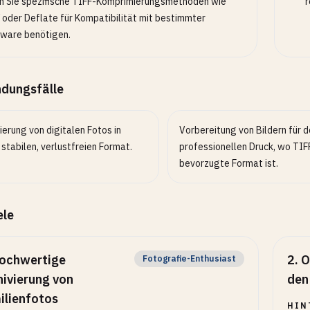
 Sie spezifische TIFF-Komprimierungsmethoden wie
r
oder Deflate für Kompatibilität mit bestimmter
ware benötigen.
dungsfälle
ierung von digitalen Fotos in
Vorbereitung von Bildern für 
stabilen, verlustfreien Format.
professionellen Druck, wo TIF
bevorzugte Format ist.
ele
ochwertige
2
.
O
Fotografie-Enthusiast
hivierung von
den
ilienfotos
HIN