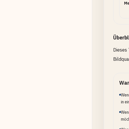
Me
Überbl
Dieses 
Bildqua
Wan
Wenn
in e
Wenn
möch