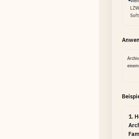
Wenn
LZW 
Soft
Anwen
Archiv
einem 
Beispi
1
.
H
Arc
Fam