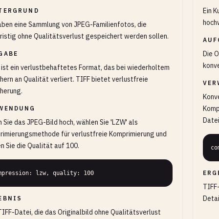
Ein K
TERGRUND
hoch
aben eine Sammlung von JPEG-Familienfotos, die
ristig ohne Qualitätsverlust gespeichert werden sollen.
AUF
Die O
GABE
konve
ist ein verlustbehaftetes Format, das bei wiederholtem
hern an Qualität verliert. TIFF bietet verlustfreie
VER
herung.
Konve
Kompr
WENDUNG
Date
 Sie das JPEG-Bild hoch, wählen Sie 'LZW' als
imierungsmethode für verlustfreie Komprimierung und
n Sie die Qualität auf 100.
co
ERG
mpression: lzw, quality: 100
TIFF-
Detai
EBNIS
TIFF-Datei, die das Originalbild ohne Qualitätsverlust