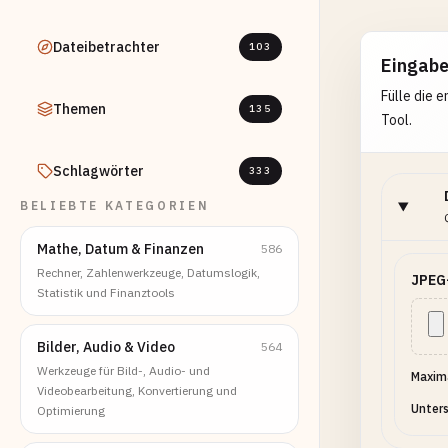
Dateibetrachter
103
Eingab
Fülle die 
Themen
135
Tool.
Schlagwörter
333
BELIEBTE KATEGORIEN
Mathe, Datum & Finanzen
586
Rechner, Zahlenwerkzeuge, Datumslogik,
JPEG
Statistik und Finanztools
Bilder, Audio & Video
564
Werkzeuge für Bild-, Audio- und
Maxima
Videobearbeitung, Konvertierung und
Unters
Optimierung