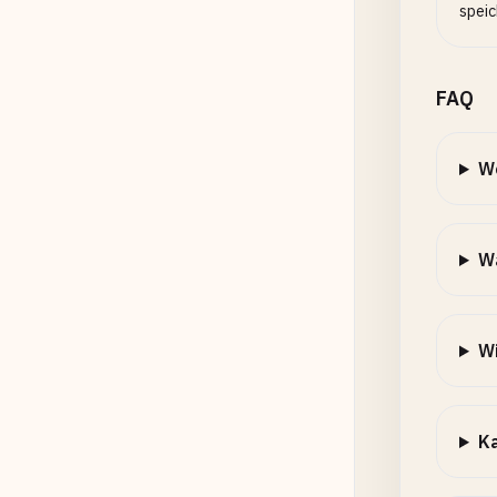
speic
FAQ
We
Wa
Wi
Ka