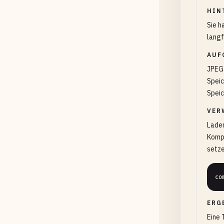
HIN
Sie h
langf
AUF
JPEG 
Speic
Speic
VER
Laden
Kompr
setze
co
ERG
Eine 