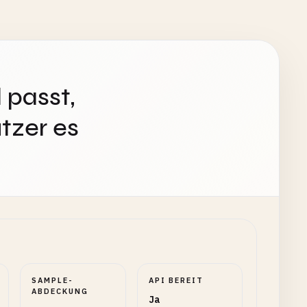
 passt,
tzer es
SAMPLE-
API BEREIT
ABDECKUNG
Ja