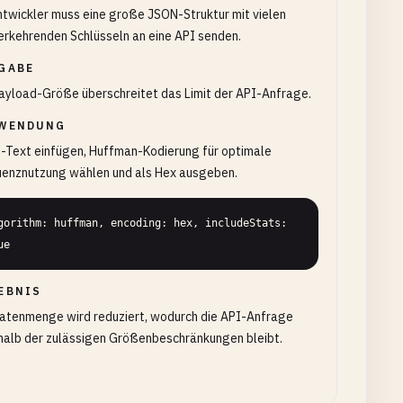
ntwickler muss eine große JSON-Struktur mit vielen
rkehrenden Schlüsseln an eine API senden.
GABE
ayload-Größe überschreitet das Limit der API-Anfrage.
WENDUNG
-Text einfügen, Huffman-Kodierung für optimale
uenznutzung wählen und als Hex ausgeben.
gorithm: huffman, encoding: hex, includeStats: 
ue
EBNIS
Datenmenge wird reduziert, wodurch die API-Anfrage
halb der zulässigen Größenbeschränkungen bleibt.