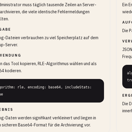
dministrator muss täglich tausende Zeilen an Server-
Ein E
archivieren, die viele identische Fehlermeldungen
wiede
lten.
AUF
GABE
Die P
og-Dateien verbrauchen zu viel Speicherplatz auf dem
VER
p-Server.
JSON
WENDUNG
Freq
in das Tool kopieren, RLE-Algorithmus wählen und als
4 kodieren.
al
tr
gorithm: rle, encoding: base64, includeStats: 
ue
ERG
Die 
EBNIS
inner
og-Daten werden signifikant verkleinert und liegen in
 sicheren Base64-Format für die Archivierung vor.