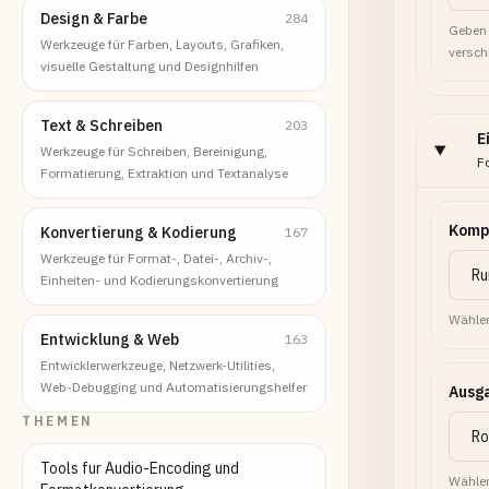
Design & Farbe
284
Geben 
Werkzeuge für Farben, Layouts, Grafiken,
versch
visuelle Gestaltung und Designhilfen
Text & Schreiben
203
E
Werkzeuge für Schreiben, Bereinigung,
F
Formatierung, Extraktion und Textanalyse
Komp
Konvertierung & Kodierung
167
Werkzeuge für Format-, Datei-, Archiv-,
Einheiten- und Kodierungskonvertierung
Wählen
Entwicklung & Web
163
Entwicklerwerkzeuge, Netzwerk-Utilities,
Web-Debugging und Automatisierungshelfer
Ausg
THEMEN
Tools fur Audio-Encoding und
Wählen