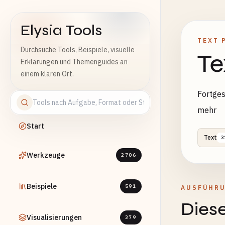
Elysia Tools
TEXT 
Durchsuche Tools, Beispiele, visuelle
Te
Erklärungen und Themenguides an
einem klaren Ort.
Fortges
mehr
Start
Text
3
Werkzeuge
2706
Beispiele
591
AUSFÜHR
Diese
Visualisierungen
379