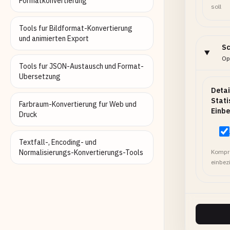
Formatkonvertierung
soll
Tools fur Bildformat-Konvertierung
und animierten Export
Sc
Opt
Tools fur JSON-Austausch und Format-
Ubersetzung
Detai
Stati
Farbraum-Konvertierung fur Web und
Einbe
Druck
Textfall-, Encoding- und
Normalisierungs-Konvertierungs-Tools
Kompre
einbez