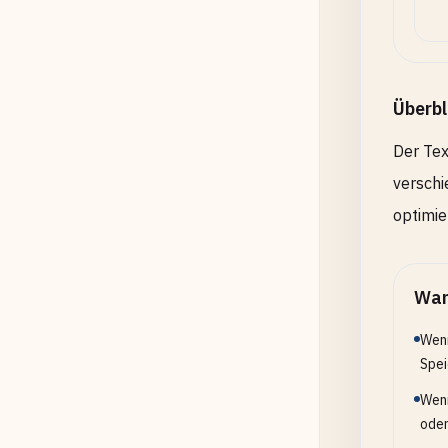
Überbl
Der Tex
verschi
optimie
Wan
Wenn
Spei
Wenn
ode