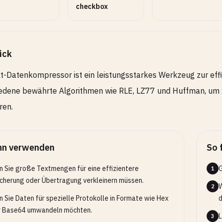
checkbox
ick
t-Datenkompressor ist ein leistungsstarkes Werkzeug zur eff
edene bewährte Algorithmen wie RLE, LZ77 und Huffman, um 
ren.
n verwenden
So 
 Sie große Textmengen für eine effizientere
G
1
cherung oder Übertragung verkleinern müssen.
W
2
 Sie Daten für spezielle Protokolle in Formate wie Hex
d
r Base64 umwandeln möchten.
L
3