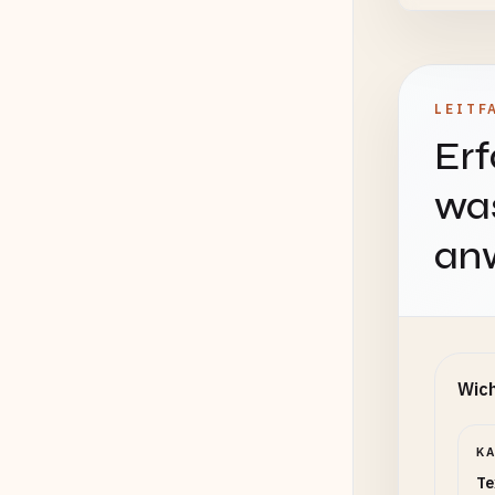
LEITF
Erf
was
an
Wich
K
Te