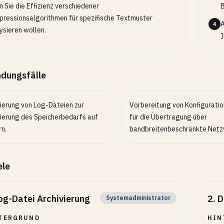
 Sie die Effizienz verschiedener
B
ressionsalgorithmen für spezifische Textmuster
A
4
ysieren wollen.
I
dungsfälle
ierung von Log-Dateien zur
Vorbereitung von Konfigurati
ierung des Speicherbedarfs auf
für die Übertragung über
rn.
bandbreitenbeschränkte Netz
ele
og-Datei Archivierung
2
.
D
Systemadministrator
TERGRUND
HIN