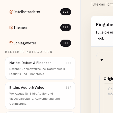
Fülle das Form
Dateibetrachter
103
Eingab
Themen
136
Fülle die 
Tool.
Schlagwörter
333
BELIEBTE KATEGORIEN
Mathe, Datum & Finanzen
586
Rechner, Zahlenwerkzeuge, Datumslogik,
Statistik und Finanztools
Origi
Bilder, Audio & Video
564
Werkzeuge für Bild-, Audio- und
Videobearbeitung, Konvertierung und
Optimierung