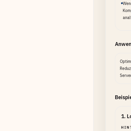
Wenn
Komp
anal
Anwen
Optim
Reduz
Serve
Beispi
1
.
L
HIN