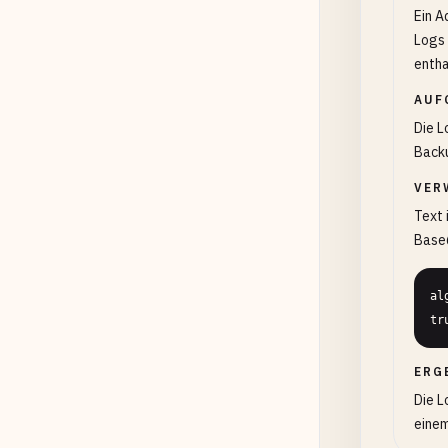
Ein A
Logs 
entha
AUF
Die L
Backu
VER
Text 
Base6
al
tr
ERG
Die L
einem