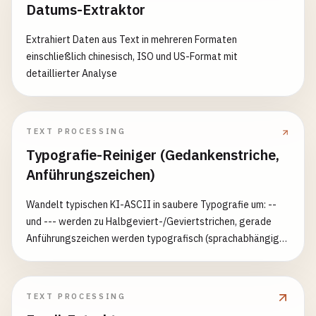
Datums-Extraktor
Extrahiert Daten aus Text in mehreren Formaten
einschließlich chinesisch, ISO und US-Format mit
detaillierter Analyse
TEXT PROCESSING
Typografie-Reiniger (Gedankenstriche,
Anführungszeichen)
Wandelt typischen KI-ASCII in saubere Typografie um: --
und --- werden zu Halbgeviert-/Geviertstrichen, gerade
Anführungszeichen werden typografisch (sprachabhängig),
... wird zu Auslassungspunkten …, Leerzeichen um Striche
werden korrigiert und mehrfache Leerzeichen
zusammengefasst — während ```-Blöcke und `inline`-
TEXT PROCESSING
Code unangetastet bleiben.