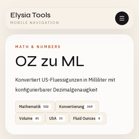
Elysia Tools
MOBILE NAVIGATION
MATH & NUMBERS
OZ zu ML
Konvertiert US-Fluessigunzen in Milliliter mit
konfigurierbarer Dezimalgenauigkeit
Mathematik
Konvertierung
502
369
Volume
USA
Fluid Ounces
45
33
4