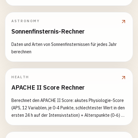
ASTRONOMY
Sonnenfinsternis-Rechner
Daten und Arten von Sonnenfinsternissen für jedes Jahr
berechnen
HEALTH
APACHE II Score Rechner
Berechnet den APACHE II Score: akutes Physiologie-Score
(APS, 12 Variablen, je 0-4 Punkte, schlechtester Wert in den
ersten 24 h auf der Intensivstation) + Alterspunkte (0-6) +
chronischer Gesundheitszustand (0/2/5); Gesamt 0-71; je
höher, desto schlechter die Prognose. Oxygenierung: bei
FiO₂≥0.5 A-a-Gradient, sonst PaO₂; Kreatinin ×2 bei akutem