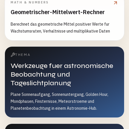
MATH & NUMBERS
Nierenversagen; GCS = 15−GCS. Enthält die
Geometrischer-Mittelwert-Rechner
Mortalitätsprognose des Basismodells
(Logit=−3.517+0.146×Score, ohne Diagnose-Gewichtung).
Berechnet das geometrische Mittel positiver Werte fur
Quellen: Knaus 1985 Crit Care Med, SFAR-Tabelle. Ersetzt
Wachstumsraten, Verhaltnisse und multiplikative Daten
nicht die klinische Beurteilung. Keine medizinische Beratung.
THEMA
Werkzeuge fuer astronomische
Beobachtung und
Tageslichtplanung
Plane Sonnenaufgang, Sonnenuntergang, Golden Hour,
Mondphasen, Finsternisse, Meteorstroeme und
Planetenbeobachtung in einem Astronomie-Hub.