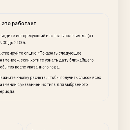
 это работает
Введите интересующий вас год в поле ввода (от
900 до 2100).
Активируйте опцию «Показать следующее
затмение», если хотите узнать дату ближайшего
события после указанного года.
Нажмите кнопку расчета, чтобы получить список всех
затмений с указанием их типа для выбранного
периода.