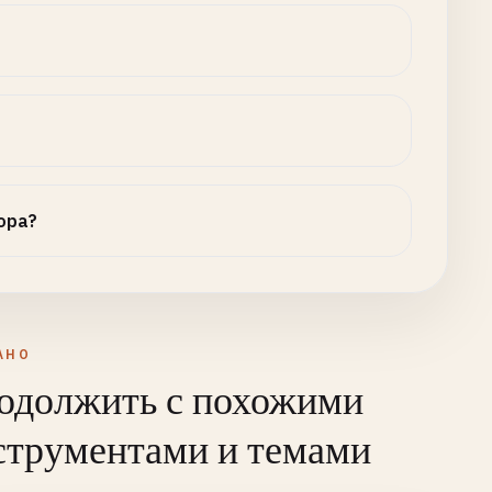
ора?
АНО
одолжить с похожими
струментами и темами