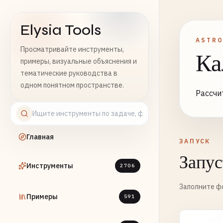
Elysia Tools
ASTR
Просматривайте инструменты,
Ка
примеры, визуальные объяснения и
тематические руководства в
одном понятном пространстве.
Рассчи
Главная
ЗАПУСК
Запус
Инструменты
2706
Заполните фо
Примеры
591