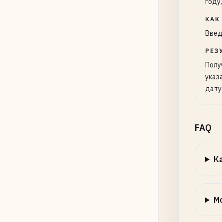
году
КАК
Введ
РЕЗ
Полу
указ
дату
FAQ
К
М