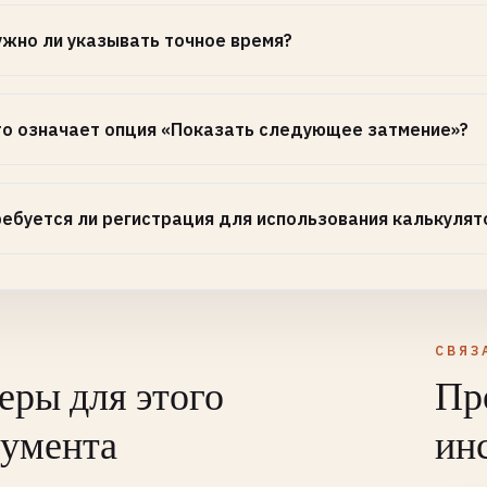
ужно ли указывать точное время?
то означает опция «Показать следующее затмение»?
ребуется ли регистрация для использования калькулят
СВЯЗ
ры для этого
Пр
румента
ин