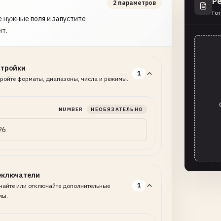
Р
2 параметров
Гот
 нужные поля и запустите
нт.
стройки
1
ройте форматы, диапазоны, числа и режимы.
NUMBER
НЕОБЯЗАТЕЛЬНО
еключатели
1
айте или отключайте дополнительные
мы.