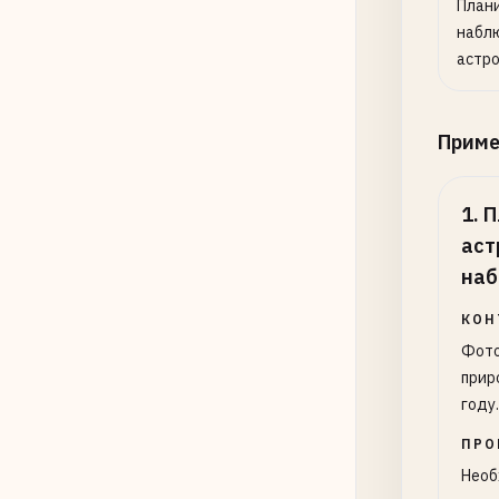
План
набл
астро
Прим
1
.
П
аст
на
КОН
Фото
прир
году.
ПРО
Необ