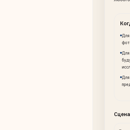
Ког
Для
фот
Для
буд
исс
Для
пре
Сцена