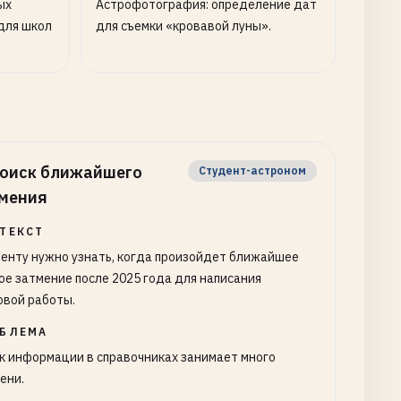
ых
Астрофотография: определение дат
для школ
для съемки «кровавой луны».
оиск ближайшего
Студент-астроном
мения
ТЕКСТ
енту нужно узнать, когда произойдет ближайшее
ое затмение после 2025 года для написания
овой работы.
БЛЕМА
к информации в справочниках занимает много
ени.