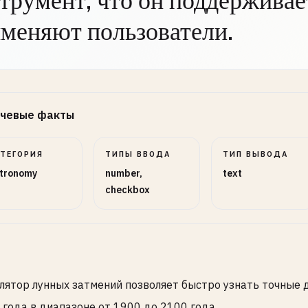
трумент, что он поддерживает
меняют пользователи.
чевые факты
АТЕГОРИЯ
ТИПЫ ВВОДА
ТИП ВЫВОДА
tronomy
number,
text
checkbox
лятор лунных затмений позволяет быстро узнать точные 
 года в диапазоне от 1900 до 2100 года.