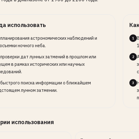
да использовать
Как
 планирования астрономических наблюдений и
1
осъемки ночного неба.
1
 проверки дат лунных затмений в прошлом или
2
ущем в рамках исторических или научных
ледований.
 быстрого поиска информации о ближайшем
3
дстоящем лунном затмении.
рии использования