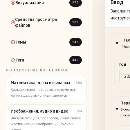
Ввод
Визуализации
379
Заполните
инструме
Средства просмотра
103
файлов
На
Темы
136
Наст
Теги
333
Год
ПОПУЛЯРНЫЕ КАТЕГОРИИ
Математика, даты и финансы
586
Калькуляторы, числовые инструменты,
логика дат, статистика и финансы
Пер
Включ
Изображения, аудио и видео
564
режи
Инструменты для обработки, конвертации
и оптимизации изображений, аудио и
видео