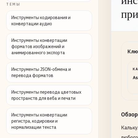
инс
ТЕМЫ
при
Инструменты кодирования и
конвертации аудио
Инструменты конвертации
форматов изображений и
Клю
анимированного экспорта
Инструменты JSON-обмена и
К
перевода форматов
As
Инструменты перевода цветовых
пространств для веба и печати
Обзор
Инструменты конвертации
регистра, кодировки и
нормализации текста
Кальку
любого