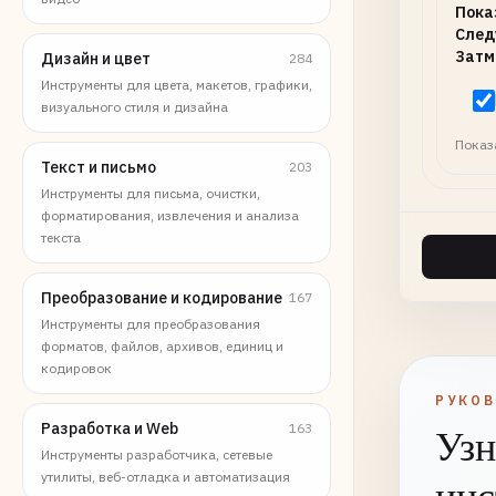
Пока
След
Затм
Дизайн и цвет
284
Инструменты для цвета, макетов, графики,
визуального стиля и дизайна
Показ
Текст и письмо
203
Инструменты для письма, очистки,
форматирования, извлечения и анализа
текста
Преобразование и кодирование
167
Инструменты для преобразования
форматов, файлов, архивов, единиц и
кодировок
РУКО
Разработка и Web
163
Узн
Инструменты разработчика, сетевые
утилиты, веб-отладка и автоматизация