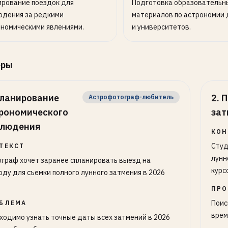
ирование поездок для
Подготовка образовательн
юдения за редкими
материалов по астрономии 
номическими явлениями.
и университетов.
еры
ланирование
2
.
П
Астрофотограф-любитель
рономического
зат
блюдения
КОН
Студ
ТЕКСТ
лунн
граф хочет заранее спланировать выезд на
курс
оду для съемки полного лунного затмения в 2026
ПРО
Поис
БЛЕМА
врем
ходимо узнать точные даты всех затмений в 2026