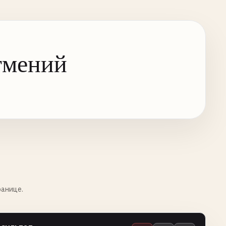
тмений
ранице.