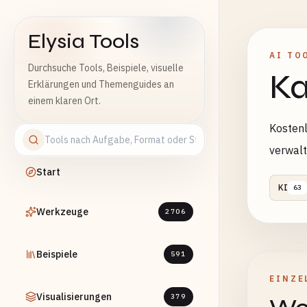
Elysia Tools
AI TO
Durchsuche Tools, Beispiele, visuelle
Ka
Erklärungen und Themenguides an
einem klaren Ort.
Kostenl
verwalt
Start
KI
63
Werkzeuge
2706
Beispiele
591
EINZE
Visualisierungen
379