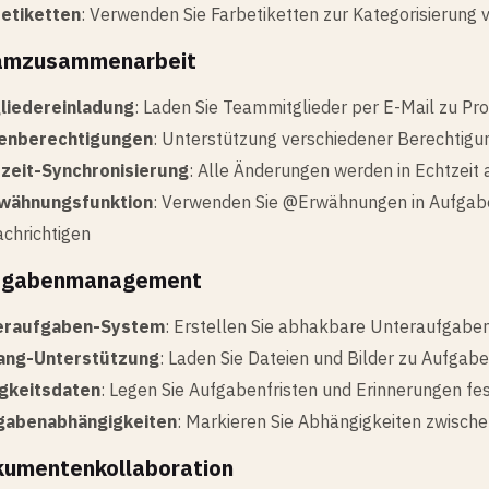
betiketten
: Verwenden Sie Farbetiketten zur Kategorisierung
eamzusammenarbeit
gliedereinladung
: Laden Sie Teammitglieder per E-Mail zu Pro
lenberechtigungen
: Unterstützung verschiedener Berechtigun
tzeit-Synchronisierung
: Alle Änderungen werden in Echtzeit a
wähnungsfunktion
: Verwenden Sie @Erwähnungen in Aufgab
chrichtigen
ufgabenmanagement
eraufgaben-System
: Erstellen Sie abhakbare Unteraufgabe
ang-Unterstützung
: Laden Sie Dateien und Bilder zu Aufgab
igkeitsdaten
: Legen Sie Aufgabenfristen und Erinnerungen fe
gabenabhängigkeiten
: Markieren Sie Abhängigkeiten zwisch
kumentenkollaboration