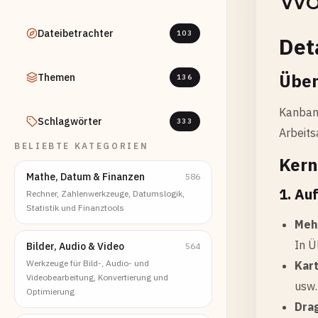
Wob
Dateibetrachter
103
Det
Über
Themen
136
Kanban 
Schlagwörter
333
Arbeits
BELIEBTE KATEGORIEN
Kern
Mathe, Datum & Finanzen
586
1. Au
Rechner, Zahlenwerkzeuge, Datumslogik,
Statistik und Finanztools
Meh
In Ü
Bilder, Audio & Video
564
Werkzeuge für Bild-, Audio- und
Kar
Videobearbeitung, Konvertierung und
usw.
Optimierung
Dra