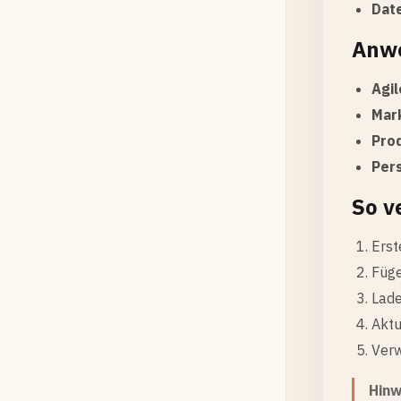
Dat
Anwe
Agi
Mar
Pro
Per
So v
Erst
Füge
Lade
Aktu
Verw
Hinw