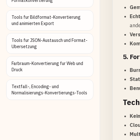
Formatkonvertierung
Gem
Ech
Tools fur Bildformat-Konvertierung
und animierten Export
ande
Ver
Tools fur JSON-Austausch und Format-
Kom
Ubersetzung
5. Fo
Farbraum-Konvertierung fur Web und
Druck
Bur
Stat
Textfall-, Encoding- und
Ben
Normalisierungs-Konvertierungs-Tools
Tech
Kein
Clo
Mul