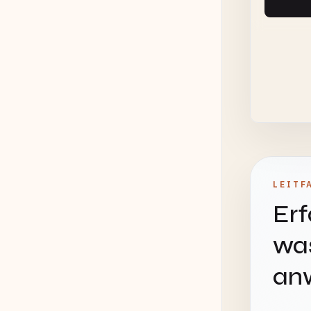
LEITF
Erf
was
an