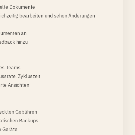
teilte Dokumente
ichzeitig bearbeiten und sehen Änderungen
okumenten an
edback hinzu
 des Teams
ussrate, Zykluszeit
erte Ansichten
steckten Gebühren
omatischen Backups
e Geräte