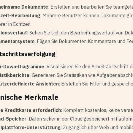
einsame Dokumente
: Erstellen und bearbeiten Sie teamge
tzeit-Bearbeitung
: Mehrere Benutzer können Dokumente gle
rer in Echtzeit
sionsverlauf
: Sehen Sie sich den Bearbeitungsverlauf von D
mentarsystem
: Fügen Sie Dokumenten Kommentare und Fe
rtschrittsverfolgung
n-Down-Diagramme
: Visualisieren Sie den Arbeitsfortschritt
istikberichte
: Generieren Sie Statistiken wie Aufgabenabschl
utzerdefinierte Ansichten
: Erstellen Sie Filter und gespeich
nische Merkmale
e Kreditkarte erforderlich
: Komplett kostenlos, keine ver
ud-Speicher
: Daten sicher in der Cloud gespeichert mit aut
tiplattform-Unterstützung
: Zugänglich über Web und mobil