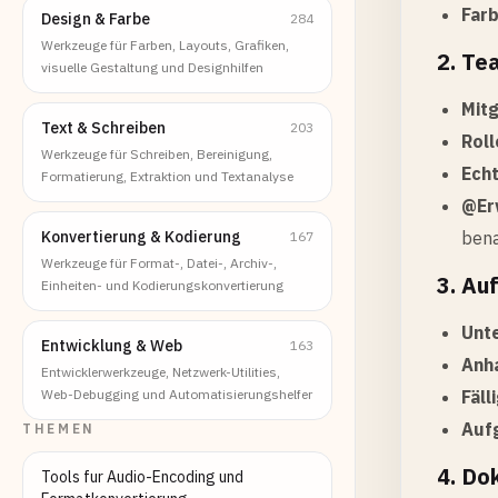
Far
Design & Farbe
284
Werkzeuge für Farben, Layouts, Grafiken,
2. T
visuelle Gestaltung und Designhilfen
Mit
Text & Schreiben
203
Rol
Werkzeuge für Schreiben, Bereinigung,
Ech
Formatierung, Extraktion und Textanalyse
@Er
Konvertierung & Kodierung
bena
167
Werkzeuge für Format-, Datei-, Archiv-,
3. A
Einheiten- und Kodierungskonvertierung
Unt
Entwicklung & Web
163
Anh
Entwicklerwerkzeuge, Netzwerk-Utilities,
Web-Debugging und Automatisierungshelfer
Fäll
Auf
THEMEN
4. Do
Tools fur Audio-Encoding und