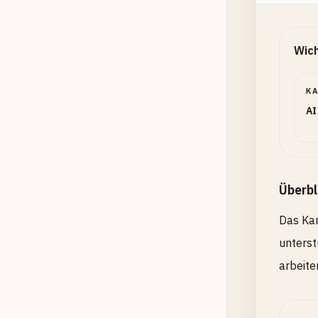
Wich
K
AI
Überbl
Das Kan
unterst
arbeite