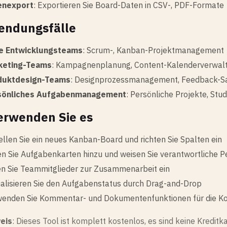
enexport
: Exportieren Sie Board-Daten in CSV-, PDF-Formate
ndungsfälle
le Entwicklungsteams
: Scrum-, Kanban-Projektmanagement
keting-Teams
: Kampagnenplanung, Content-Kalenderverwal
duktdesign-Teams
: Designprozessmanagement, Feedback-
sönliches Aufgabenmanagement
: Persönliche Projekte, St
erwenden Sie es
ellen Sie ein neues Kanban-Board und richten Sie Spalten ein
n Sie Aufgabenkarten hinzu und weisen Sie verantwortliche 
n Sie Teammitglieder zur Zusammenarbeit ein
alisieren Sie den Aufgabenstatus durch Drag-and-Drop
enden Sie Kommentar- und Dokumentenfunktionen für die K
eis
: Dieses Tool ist komplett kostenlos, es sind keine Kredit