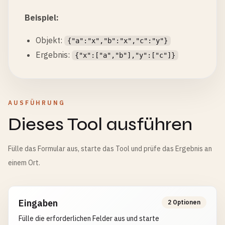
Beispiel:
Objekt:
{"a":"x","b":"x","c":"y"}
Ergebnis:
{"x":["a","b"],"y":["c"]}
AUSFÜHRUNG
Dieses Tool ausführen
Fülle das Formular aus, starte das Tool und prüfe das Ergebnis an
einem Ort.
Eingaben
2 Optionen
Fülle die erforderlichen Felder aus und starte