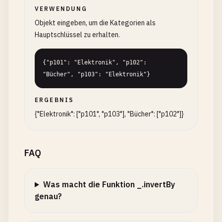
VERWENDUNG
Objekt eingeben, um die Kategorien als
Hauptschlüssel zu erhalten.
{"p101": "Elektronik", "p102": 
"Bücher", "p103": "Elektronik"}
ERGEBNIS
{"Elektronik": ["p101", "p103"], "Bücher": ["p102"]}
FAQ
Was macht die Funktion _.invertBy
genau?