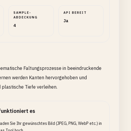
SAMPLE-
API BEREIT
ABDECKUNG
Ja
4
athematische Faltungsprozesse in beeindruckende
kernen werden Kanten hervorgehoben und
plastische Tiefe verleihen.
funktioniert es
aden Sie Ihr gewünschtes Bild (JPEG, PNG, WebP etc.) in
as Tool hoch.