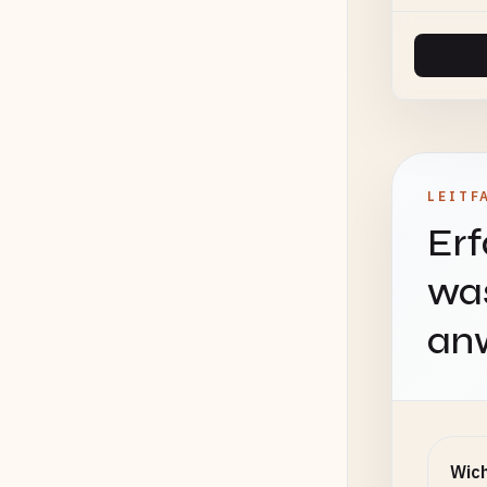
LEITF
Erf
was
an
Wich