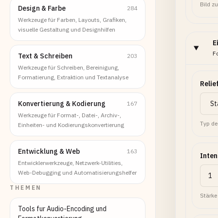
Bild z
Design & Farbe
284
Werkzeuge für Farben, Layouts, Grafiken,
visuelle Gestaltung und Designhilfen
E
F
Text & Schreiben
203
Werkzeuge für Schreiben, Bereinigung,
Formatierung, Extraktion und Textanalyse
Relie
Konvertierung & Kodierung
167
Werkzeuge für Format-, Datei-, Archiv-,
Typ de
Einheiten- und Kodierungskonvertierung
Entwicklung & Web
163
Inten
Entwicklerwerkzeuge, Netzwerk-Utilities,
Web-Debugging und Automatisierungshelfer
THEMEN
Stärke 
Tools fur Audio-Encoding und