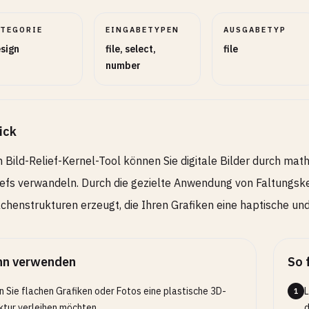
ATEGORIE
EINGABETYPEN
AUSGABETYP
sign
file, select,
file
number
ick
 Bild-Relief-Kernel-Tool können Sie digitale Bilder durch m
efs verwandeln. Durch die gezielte Anwendung von Faltungs
chenstrukturen erzeugt, die Ihren Grafiken eine haptische und 
n verwenden
So 
 Sie flachen Grafiken oder Fotos eine plastische 3D-
L
1
ktur verleihen möchten.
d