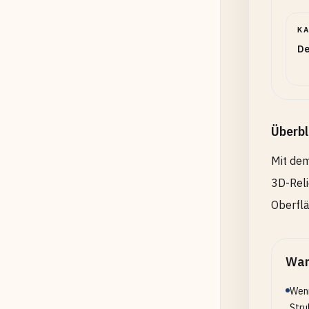
K
De
Überbl
Mit dem
3D-Reli
Oberflä
Wan
Wenn
Stru