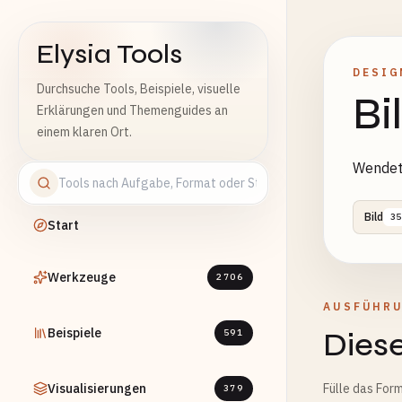
Elysia Tools
DESIG
Durchsuche Tools, Beispiele, visuelle
Bi
Erklärungen und Themenguides an
einem klaren Ort.
Wendet 
Bild
35
Start
Werkzeuge
2706
AUSFÜHR
Beispiele
Diese
591
Visualisierungen
Fülle das Form
379