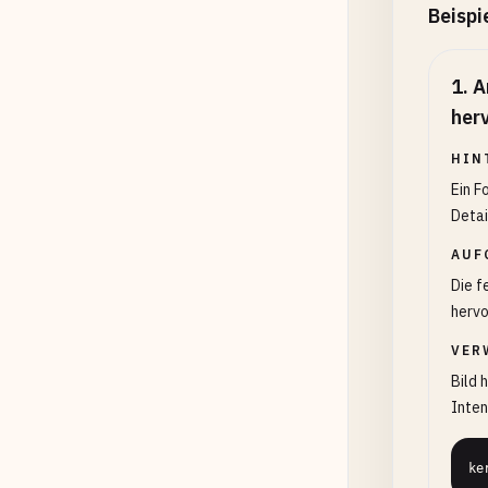
Beispi
1
.
A
her
HIN
Ein F
Detai
AUF
Die f
hervo
VER
Bild 
Inten
ke