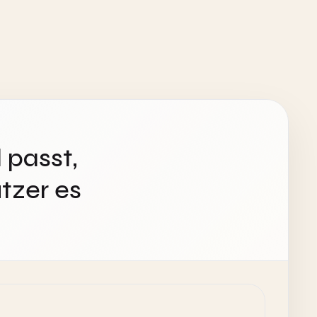
 passt,
tzer es