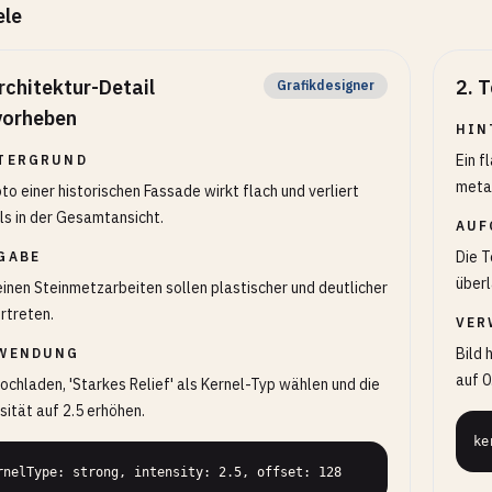
ele
rchitektur-Detail
2
.
T
Grafikdesigner
vorheben
HIN
Ein f
TERGRUND
metal
oto einer historischen Fassade wirkt flach und verliert
ls in der Gesamtansicht.
AUF
Die T
GABE
überl
einen Steinmetzarbeiten sollen plastischer und deutlicher
rtreten.
VER
Bild 
WENDUNG
auf 0
hochladen, 'Starkes Relief' als Kernel-Typ wählen und die
sität auf 2.5 erhöhen.
ke
rnelType: strong, intensity: 2.5, offset: 128