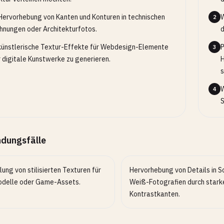
Hervorhebung von Kanten und Konturen in technischen
W
2
hnungen oder Architekturfotos.
d
ünstlerische Textur-Effekte für Webdesign-Elemente
P
3
 digitale Kunstwerke zu generieren.
H
s
W
4
S
dungsfälle
lung von stilisierten Texturen für
Hervorhebung von Details in 
delle oder Game-Assets.
Weiß-Fotografien durch stark
Kontrastkanten.