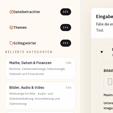
Dateibetrachter
103
Eingab
Fülle die 
Themen
136
Tool.
Schlagwörter
333
BELIEBTE KATEGORIEN
Mathe, Datum & Finanzen
586
Rechner, Zahlenwerkzeuge, Datumslogik,
Bildd
Statistik und Finanztools
Bilder, Audio & Video
564
Werkzeuge für Bild-, Audio- und
Maxima
Videobearbeitung, Konvertierung und
Unters
Optimierung
image