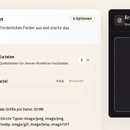
Er
en
6 Optionen
Ber
erforderlichen Felder aus und starte das
Dateien
1
Quelldateien für diesen Workflow hochladen.
atei
FILE
PFLICHT
le Größe pro Datei: 10 MB
tützte Typen: image/jpeg, image/png,
/webp, image/gif, image/bmp, image/tiff