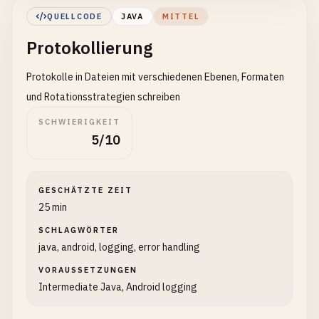
int
data
;

QUELLCODE
JAVA
MITTEL
while
((
data
= 
input
.
read
()) != -
1
) {

Protokollierung
content
.
append
((
char
) 
data
);

            }

Protokolle in Dateien mit verschiedenen Ebenen, Formaten
return
content
.
toString
();

        } 
catch
(
IOException
e
) {

und Rotationsstrategien schreiben
System
.
out
.
println
(
"Error reading fil
SCHWIERIGKEIT
return
null
;

5/10
        } 
finally
{

if
(
input
!= 
null
) {

try
{

GESCHÄTZTE ZEIT
input
.
close
();

25 min
                } 
catch
(
IOException
e
) {

SCHLAGWÖRTER
System
.
out
.
println
(
"Error clo
java, android, logging, error handling
                }

            }

VORAUSSETZUNGEN
        }

Intermediate Java, Android logging
    }
