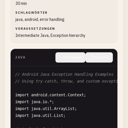
30 min
SCHLAGWÖRTER
java, android, error handling
VORAUSSETZUNGEN
Intermediate Java, Exception hierarchy
JAVA
Einklappen
Kopieren
// Android Java Exception Handling Examples
// Using try-catch, throw, and custom exceptions
import
android
.
content
.
Context
import
java
.
io
import
java
.
util
.
ArrayList
import
java
.
util
.
List
;
