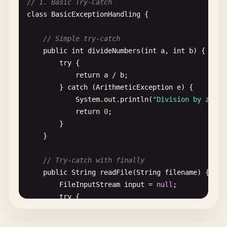
// 1. Basic Try-Catch
class
BasicExceptionHandling
{

// Simple try-catch
public
int
divideNumbers
(
int
a
, 
int
b
) {

try
{

return
a
/
b
;

        } 
catch
(
ArithmeticException
e
) {

System
.
out
.
println
(
"Division by zero:
return
0
;

        }

    }

// Try-catch with finally
public
String
readFile
(
String
filename
) {

FileInputStream
input
= 
null
;

try
{

input
= 
new
FileInputStream
(
filename
);
StringBuilder
content
= 
new
StringBui