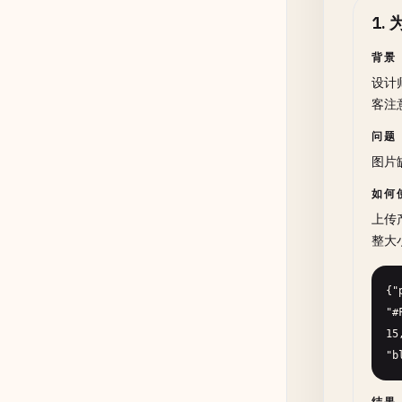
1
.
背景
设计
客注
问题
图片
如何
上传
整大
{"
"#
15
"b
结果