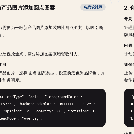
为产品图片添加圆点图案
2
.
电商设计师
背景
师需要为一款新产品图片添加装饰性圆点图案，以吸引顾
经理
意。
牌风
问题
缺乏视觉焦点，需要添加图案来增强吸引力。
手动
使用
如何
产品图片，选择'圆点'图案类型，设置前景色为品牌色，调
上传
小和透明度。
整旋
patternType": "dots", "foregroundColor": 
{"
FF5733", "backgroundColor": "#FFFFFF", "size": 
"#
, "spacing": 25, "opacity": 0.7, "rotation": 0, 
10
lendMode": "overlay"}
"b
结果