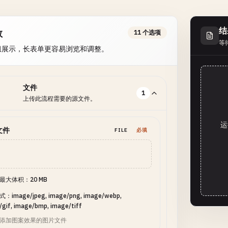
结
数
11 个选项
等
组展示，长表单更容易浏览和调整。
文件
1
上传此流程需要的源文件。
运
文件
FILE
必填
最大体积：20 MB
image/jpeg, image/png, image/webp,
/gif, image/bmp, image/tiff
添加图案效果的图片文件