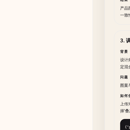
产品
一致
3
.
背景
设计
定混
问题
图案
如何
上传
择'
{"