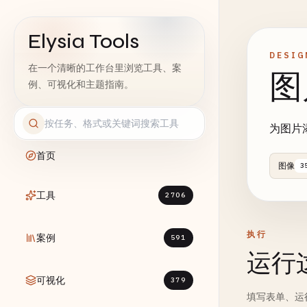
Elysia Tools
DESIG
在一个清晰的工作台里浏览工具、案
图
例、可视化和主题指南。
为图片
首页
图像
3
工具
2706
执行
案例
591
运行
可视化
379
填写表单、运