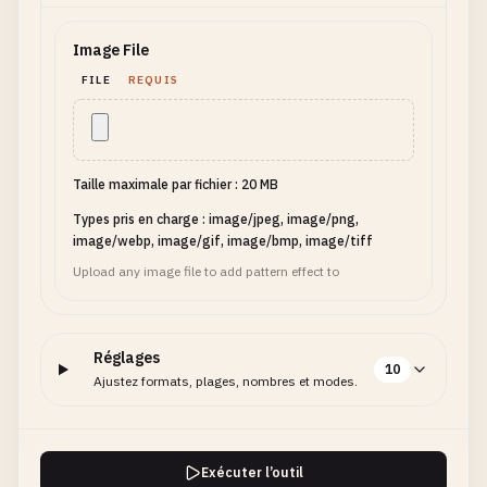
Image File
FILE
REQUIS
Taille maximale par fichier : 20 MB
Types pris en charge : image/jpeg, image/png,
image/webp, image/gif, image/bmp, image/tiff
Upload any image file to add pattern effect to
Réglages
10
Ajustez formats, plages, nombres et modes.
Exécuter l’outil